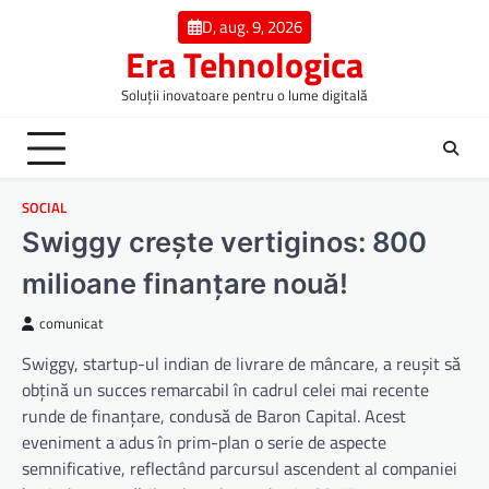
Skip
D, aug. 9, 2026
to
Era Tehnologica
content
Soluții inovatoare pentru o lume digitală
SOCIAL
Swiggy crește vertiginos: 800
milioane finanțare nouă!
comunicat
Swiggy, startup-ul indian de livrare de mâncare, a reușit să
obțină un succes remarcabil în cadrul celei mai recente
runde de finanțare, condusă de Baron Capital. Acest
eveniment a adus în prim-plan o serie de aspecte
semnificative, reflectând parcursul ascendent al companiei