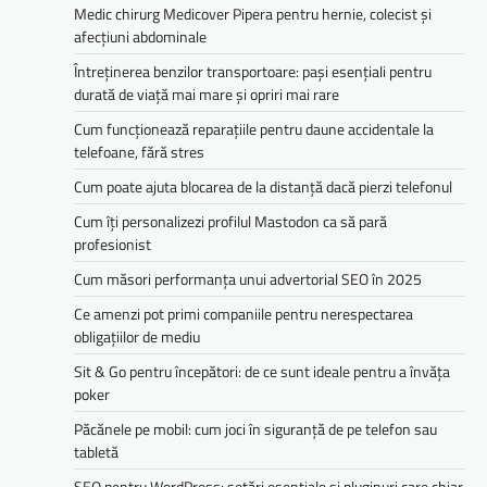
Medic chirurg Medicover Pipera pentru hernie, colecist și
afecțiuni abdominale
Întreținerea benzilor transportoare: pași esențiali pentru
durată de viață mai mare și opriri mai rare
Cum funcționează reparațiile pentru daune accidentale la
telefoane, fără stres
Cum poate ajuta blocarea de la distanță dacă pierzi telefonul
Cum îți personalizezi profilul Mastodon ca să pară
profesionist
Cum măsori performanța unui advertorial SEO în 2025
Ce amenzi pot primi companiile pentru nerespectarea
obligațiilor de mediu­­
Sit & Go pentru începători: de ce sunt ideale pentru a învăța
poker
Păcănele pe mobil: cum joci în siguranță de pe telefon sau
tabletă
SEO pentru WordPress: setări esențiale și pluginuri care chiar