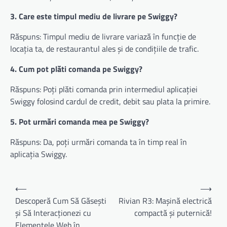
3. Care este timpul mediu de livrare pe Swiggy?
Răspuns: Timpul mediu de livrare variază în funcție de
locația ta, de restaurantul ales și de condițiile de trafic.
4. Cum pot plăti comanda pe Swiggy?
Răspuns: Poți plăti comanda prin intermediul aplicației
Swiggy folosind cardul de credit, debit sau plata la primire.
5. Pot urmări comanda mea pe Swiggy?
Răspuns: Da, poți urmări comanda ta în timp real în
aplicația Swiggy.
Navigare
⟵
⟶
în
Descoperă Cum Să Găsești
Rivian R3: Mașină electrică
și Să Interacționezi cu
compactă și puternică!
articole
Elementele Web în