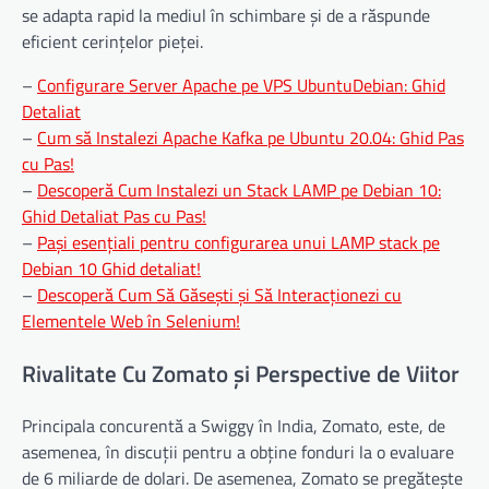
se adapta rapid la mediul în schimbare și de a răspunde
eficient cerințelor pieței.
–
Configurare Server Apache pe VPS UbuntuDebian: Ghid
Detaliat
–
Cum să Instalezi Apache Kafka pe Ubuntu 20.04: Ghid Pas
cu Pas!
–
Descoperă Cum Instalezi un Stack LAMP pe Debian 10:
Ghid Detaliat Pas cu Pas!
–
Pași esențiali pentru configurarea unui LAMP stack pe
Debian 10 Ghid detaliat!
–
Descoperă Cum Să Găsești și Să Interacționezi cu
Elementele Web în Selenium!
Rivalitate Cu Zomato și Perspective de Viitor
Principala concurentă a Swiggy în India, Zomato, este, de
asemenea, în discuții pentru a obține fonduri la o evaluare
de 6 miliarde de dolari. De asemenea, Zomato se pregătește