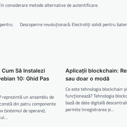
i în considerare metode alternative de autentificare.
 pentru
Descoperire revoluționară: Electroliți solidi pentru bateri
 Cum Să Instalezi
Aplicații blockchain: Re
ebian 10: Ghid Pas
sau doar o modă
Ce este tehnologia blockchain ș
funcționează? Tehnologia blockc
 reprezintă un ansamblu de
bază de date digitală descentral
 constă din patru componente
permite înregistrarea și…
ux (sistemul de operare),
rul…