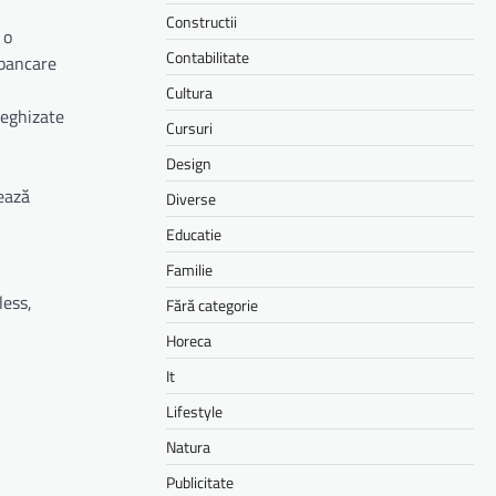
Constructii
 o
Contabilitate
 bancare
Cultura
deghizate
Cursuri
Design
tează
Diverse
Educatie
Familie
less,
Fără categorie
Horeca
It
Lifestyle
Natura
Publicitate