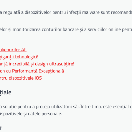
ea regulată a dispozitivelor pentru infecții malware sunt recomand
r și monitorizarea conturilor bancare și a serviciilor online pent
okenurilor AI!
iganții tehnologici!
ă incredibilă și design ultrasubțire!
Liion cu Performanță Excepțională
tru dispozitivele iOS
țiale
luție pentru a proteja utilizatorii săi. Între timp, este esențial ca
ispozitivele și datele personale.
r