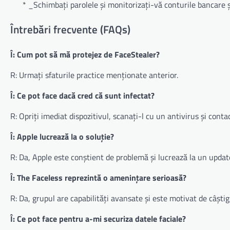
* _Schimbați parolele și monitorizați-vă conturile bancare ș
Întrebări frecvente (FAQs)
Î: Cum pot să mă protejez de FaceStealer?
R: Urmați sfaturile practice menționate anterior.
Î: Ce pot face dacă cred că sunt infectat?
R: Opriți imediat dispozitivul, scanați-l cu un antivirus și cont
Î: Apple lucrează la o soluție?
R: Da, Apple este conștient de problemă și lucrează la un updat
Î: The Faceless reprezintă o amenințare serioasă?
R: Da, grupul are capabilități avansate și este motivat de câștig
Î: Ce pot face pentru a-mi securiza datele faciale?