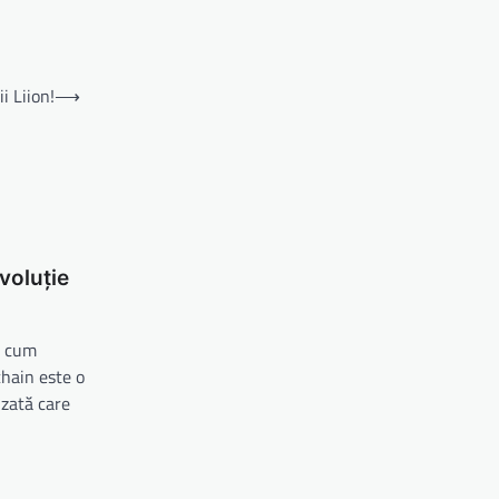
i Liion!
⟶
voluție
i cum
hain este o
izată care