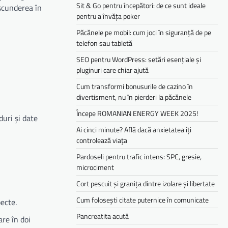
Sit & Go pentru începători: de ce sunt ideale
ascunderea în
pentru a învăța poker
Păcănele pe mobil: cum joci în siguranță de pe
telefon sau tabletă
SEO pentru WordPress: setări esențiale și
pluginuri care chiar ajută
Cum transformi bonusurile de cazino în
divertisment, nu în pierderi la păcănele
Începe ROMANIAN ENERGY WEEK 2025!
duri și date
Ai cinci minute? Află dacă anxietatea îți
controlează viața
Pardoseli pentru trafic intens: SPC, gresie,
microciment
Cort pescuit și granița dintre izolare și libertate
Cum folosești citate puternice în comunicate
ecte.
Pancreatita acută
are în doi