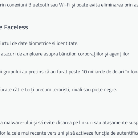
prin conexiuni Bluetooth sau Wi-Fi și poate evita eliminarea prin 
he Faceless
furtul de date biometrice și identitate.
tacuri de amploare asupra băncilor, corporațiilor și agențiilor
i grupului au pretins că au furat peste 10 miliarde de dolari în fon
rate către terți precum teroriști, rivali sau piețe negre.
ea malware-ului și să evite clicarea pe linkuri sau atașamente susp
lor la cele mai recente versiuni și să activeze funcția de autentific