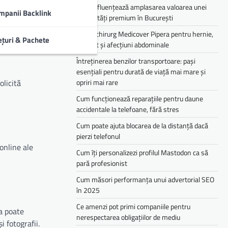
sau
Cum influențează amplasarea valoarea unei
mpanii Backlink
proprietăți premium în București
Medic chirurg Medicover Pipera pentru hernie,
ețuri & Pachete
colecist și afecțiuni abdominale
Întreținerea benzilor transportoare: pași
esențiali pentru durată de viață mai mare și
opriri mai rare
olicită
Cum funcționează reparațiile pentru daune
accidentale la telefoane, fără stres
Cum poate ajuta blocarea de la distanță dacă
pierzi telefonul
 online ale
Cum îți personalizezi profilul Mastodon ca să
pară profesionist
Cum măsori performanța unui advertorial SEO
în 2025
Ce amenzi pot primi companiile pentru
a poate
nerespectarea obligațiilor de mediu­­
 fotografii.