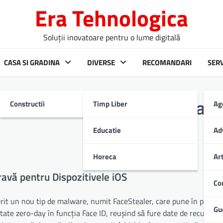
Era Tehnologica
Soluții inovatoare pentru o lume digitală
CASA SI GRADINA
DIVERSE
RECOMANDARI
SERV
Constructii
Timp Liber
Ag
aler amenință securitatea
Educatie
Ad
Horeca
Ar
avă pentru Dispozitivele iOS
Co
rit un nou tip de malware, numit FaceStealer, care pune în pericol
Gu
tate zero-day în funcția Face ID, reușind să fure date de recunoașt