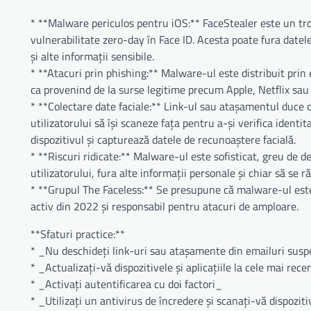
* **Malware periculos pentru iOS:** FaceStealer este un tro
vulnerabilitate zero-day în Face ID. Acesta poate fura datel
și alte informații sensibile.
* **Atacuri prin phishing:** Malware-ul este distribuit pri
ca provenind de la surse legitime precum Apple, Netflix sa
* **Colectare date faciale:** Link-ul sau atașamentul duce că
utilizatorului să își scaneze fața pentru a-și verifica ident
dispozitivul și capturează datele de recunoaștere facială.
* **Riscuri ridicate:** Malware-ul este sofisticat, greu de 
utilizatorului, fura alte informații personale și chiar să se 
* **Grupul The Faceless:** Se presupune că malware-ul este
activ din 2022 și responsabil pentru atacuri de amploare.
**Sfaturi practice:**
* _Nu deschideți link-uri sau atașamente din emailuri sus
* _Actualizați-vă dispozitivele și aplicațiile la cele mai rec
* _Activați autentificarea cu doi factori_
* _Utilizați un antivirus de încredere și scanați-vă dispozit