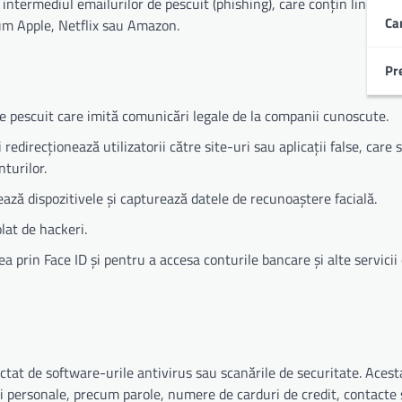
n intermediul emailurilor de pescuit (phishing), care conțin linkuri 
Ca
um Apple, Netflix sau Amazon.
Pr
e pescuit care imită comunicări legale de la companii cunoscute.
direcționează utilizatorii către site-uri sau aplicații false, care s
turilor.
ează dispozitivele și capturează datele de recunoaștere facială.
lat de hackeri.
a prin Face ID și pentru a accesa conturile bancare și alte servicii
tat de software-urile antivirus sau scanările de securitate. Acest
ii personale, precum parole, numere de carduri de credit, contacte și