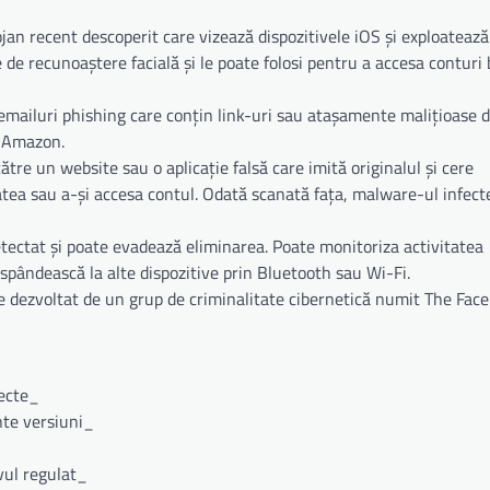
jan recent descoperit care vizează dispozitivele iOS și exploatează
e de recunoaștere facială și le poate folosi pentru a accesa conturi
n emailuri phishing care conțin link-uri sau atașamente malițioase 
u Amazon.
tre un website sau o aplicație falsă care imită originalul și cere
itatea sau a-și accesa contul. Odată scanată fața, malware-ul infec
detectat și poate evadează eliminarea. Poate monitoriza activitatea
răspândească la alte dispozitive prin Bluetooth sau Wi-Fi.
 dezvoltat de un grup de criminalitate cibernetică numit The Face
pecte_
ente versiuni_
ivul regulat_