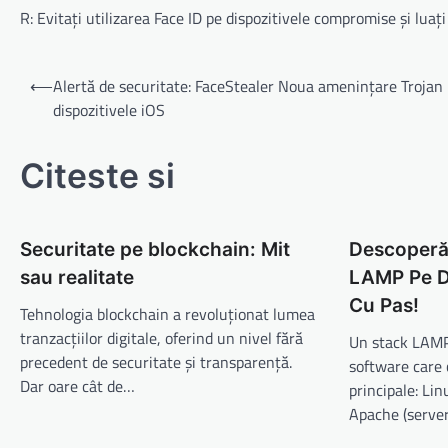
R: Evitați utilizarea Face ID pe dispozitivele compromise și luaț
Navigare
⟵
Alertă de securitate: FaceStealer Noua amenințare Trojan
în
dispozitivele iOS
articole
Citeste si
Securitate pe blockchain: Mit
Descoperă
sau realitate
LAMP Pe D
Cu Pas!
Tehnologia blockchain a revoluționat lumea
tranzacțiilor digitale, oferind un nivel fără
Un stack LAMP
precedent de securitate și transparență.
software care
Dar oare cât de…
principale: Lin
Apache (serve