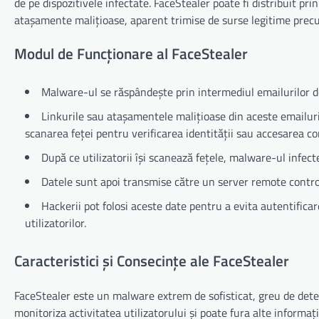
de pe dispozitivele infectate. FaceStealer poate fi distribuit pri
atașamente malițioase, aparent trimise de surse legitime prec
Modul de Funcționare al FaceStealer
Malware-ul se răspândește prin intermediul emailurilor d
Linkurile sau atașamentele malițioase din aceste emailuri re
scanarea feței pentru verificarea identității sau accesarea con
După ce utilizatorii își scanează fețele, malware-ul infect
Datele sunt apoi transmise către un server remote contro
Hackerii pot folosi aceste date pentru a evita autentificare
utilizatorilor.
Caracteristici și Consecințe ale FaceStealer
FaceStealer este un malware extrem de sofisticat, greu de detec
monitoriza activitatea utilizatorului și poate fura alte informaț