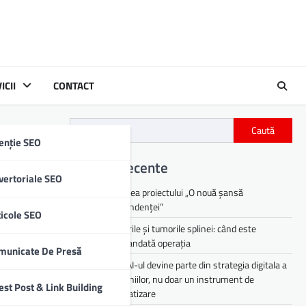
ICII
CONTACT
Caută
enție SEO
Articole recente
vertoriale SEO
Lansarea proiectului „O nouă șansă
independenței”
ticole SEO
Chisturile și tumorile splinei: când este
recomandată operația
municate De Presă
De ce AI-ul devine parte din strategia digitala a
companiilor, nu doar un instrument de
est Post & Link Building
ere facială
automatizare