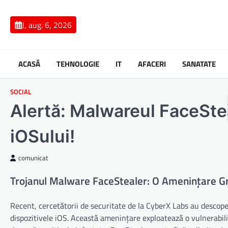
Skip
to
J, aug. 6, 2026
content
ACASĂ
TEHNOLOGIE
IT
AFACERI
SANATATE
SOCIAL
Alertă: Malwareul FaceSte
iOSului!
comunicat
Trojanul Malware FaceStealer: O Amenințare Gr
Recent, cercetătorii de securitate de la CyberX Labs au descope
dispozitivele iOS. Această amenințare exploatează o vulnerabili