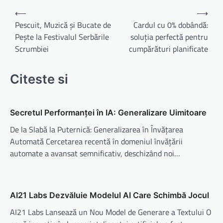
Navigare
⟵
⟶
în
Pescuit, Muzică și Bucate de
Cardul cu 0% dobândă:
Pește la Festivalul Serbările
soluția perfectă pentru
articole
Scrumbiei
cumpărături planificate
Citeste si
Secretul Performanței în IA: Generalizare Uimitoare
De la Slabă la Puternică: Generalizarea în Învățarea
Automată Cercetarea recentă în domeniul învățării
automate a avansat semnificativ, deschizând noi…
AI21 Labs Dezvăluie Modelul AI Care Schimbă Jocul
AI21 Labs Lansează un Nou Model de Generare a Textului O