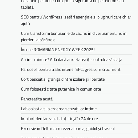
Păcănele pe mobil: cum joci în siguranță de pe telefon sau
tabletă
SEO pentru WordPress: setări esențiale și pluginuri care chiar
ajută
Cum transformi bonusurile de cazino în divertisment, nu în
pierderi la păcănele
Începe ROMANIAN ENERGY WEEK 2025!
Ai cinci minute? Află dacă anxietatea îți controlează viața
Pardoseli pentru trafic intens: SPC, gresie, microciment
Cort pescuit și granița dintre izolare și libertate
Cum folosești citate puternice în comunicate
Pancreatita acută
Labioplastia și pierderea senzațiilor intime
Implant dentar rapid: dinți ficși în 24 de ore
Excursie în Delta: cum rezervi barca, ghidul și traseul