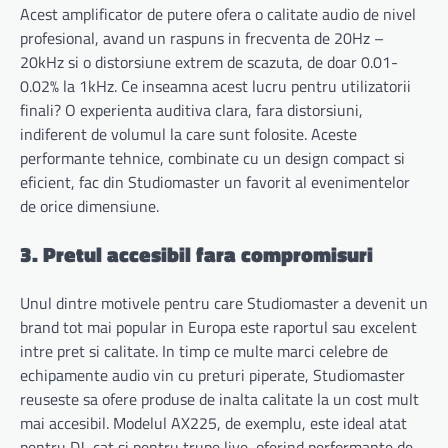
Acest amplificator de putere ofera o calitate audio de nivel
profesional, avand un raspuns in frecventa de 20Hz –
20kHz si o distorsiune extrem de scazuta, de doar 0.01-
0.02% la 1kHz. Ce inseamna acest lucru pentru utilizatorii
finali? O experienta auditiva clara, fara distorsiuni,
indiferent de volumul la care sunt folosite. Aceste
performante tehnice, combinate cu un design compact si
eficient, fac din Studiomaster un favorit al evenimentelor
de orice dimensiune.
3. Pretul accesibil fara compromisuri
Unul dintre motivele pentru care Studiomaster a devenit un
brand tot mai popular in Europa este raportul sau excelent
intre pret si calitate. In timp ce multe marci celebre de
echipamente audio vin cu preturi piperate, Studiomaster
reuseste sa ofere produse de inalta calitate la un cost mult
mai accesibil. Modelul AX225, de exemplu, este ideal atat
pentru DJ, cat si pentru trupe live, oferind performante de