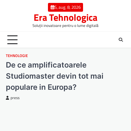
Skip
S, aug. 8, 2026
to
Era Tehnologica
content
Soluții inovatoare pentru o lume digitală
TEHNOLOGIE
De ce amplificatoarele
Studiomaster devin tot mai
populare in Europa?
press