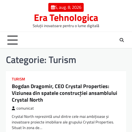
Skip
S, aug. 8, 2026
to
Era Tehnologica
content
Soluții inovatoare pentru o lume digitală
Categorie:
Turism
TURISM
Bogdan Dragomir, CEO Crystal Properties:
Viziunea din spatele construcției ansamblului
Crystal North
comunicat
Crystal North reprezintă unul dintre cele mai ambițioase și
inovatoare proiecte imobiliare ale grupului Crystal Properties.
Situat în zona de…