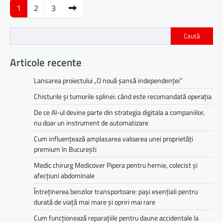
Paginație
1
2
3
articole
Caută
Articole recente
Lansarea proiectului „O nouă șansă independenței”
Chisturile și tumorile splinei: când este recomandată operația
De ce AI-ul devine parte din strategia digitala a companiilor,
nu doar un instrument de automatizare
Cum influențează amplasarea valoarea unei proprietăți
premium în București
Medic chirurg Medicover Pipera pentru hernie, colecist și
afecțiuni abdominale
Întreținerea benzilor transportoare: pași esențiali pentru
durată de viață mai mare și opriri mai rare
Cum funcționează reparațiile pentru daune accidentale la