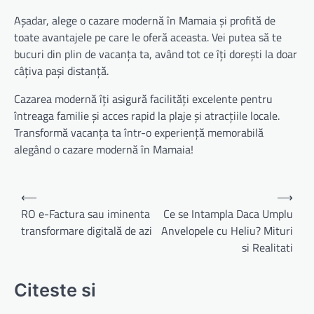
Așadar, alege o cazare modernă în Mamaia și profită de
toate avantajele pe care le oferă aceasta. Vei putea să te
bucuri din plin de vacanța ta, având tot ce îți dorești la doar
câțiva pași distanță.
Cazarea modernă îți asigură facilități excelente pentru
întreaga familie și acces rapid la plaje și atracțiile locale.
Transformă vacanța ta într-o experiență memorabilă
alegând o cazare modernă în Mamaia!
Navigare
⟵
⟶
în
RO e-Factura sau iminenta
Ce se Intampla Daca Umplu
transformare digitală de azi
Anvelopele cu Heliu? Mituri
articole
si Realitati
Citeste si