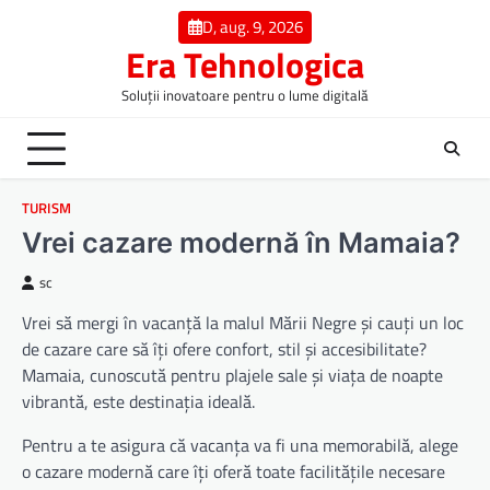
Skip
D, aug. 9, 2026
to
Era Tehnologica
content
Soluții inovatoare pentru o lume digitală
TURISM
Vrei cazare modernă în Mamaia?
sc
Vrei să mergi în vacanță la malul Mării Negre și cauți un loc
de cazare care să îți ofere confort, stil și accesibilitate?
Mamaia, cunoscută pentru plajele sale și viața de noapte
vibrantă, este destinația ideală.
Pentru a te asigura că vacanța va fi una memorabilă, alege
o cazare modernă care îți oferă toate facilitățile necesare