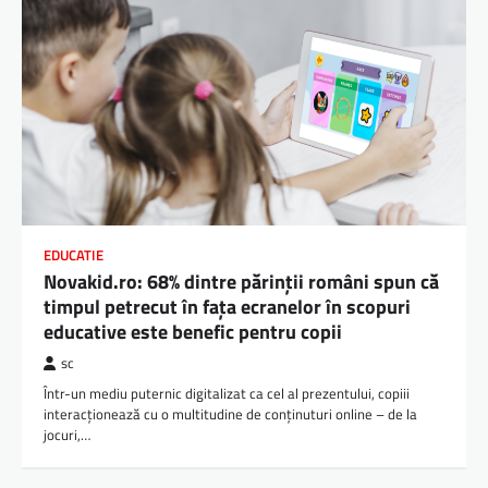
EDUCATIE
Novakid.ro: 68% dintre părinții români spun că
timpul petrecut în fața ecranelor în scopuri
educative este benefic pentru copii
sc
Într-un mediu puternic digitalizat ca cel al prezentului, copiii
interacționează cu o multitudine de conținuturi online – de la
jocuri,…