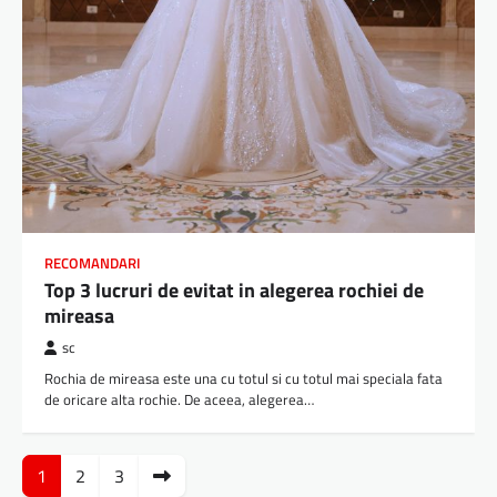
RECOMANDARI
Top 3 lucruri de evitat in alegerea rochiei de
mireasa
sc
Rochia de mireasa este una cu totul si cu totul mai speciala fata
de oricare alta rochie. De aceea, alegerea…
Paginație
1
2
3