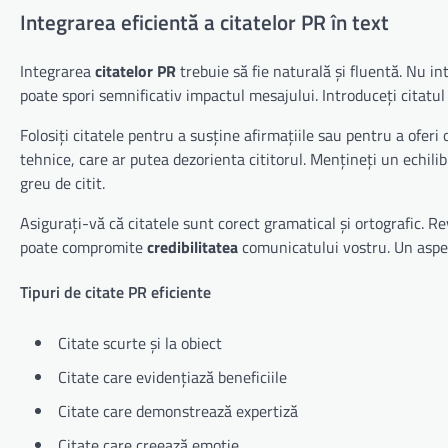
Integrarea eficientă a citatelor PR în text
Integrarea
citatelor PR
trebuie să fie naturală și fluentă. Nu int
poate spori semnificativ impactul mesajului. Introduceți citatul
Folosiți citatele pentru a susține afirmațiile sau pentru a oferi
tehnice, care ar putea dezorienta cititorul. Mențineți un echilib
greu de citit.
Asigurați-vă că citatele sunt corect gramatical și ortografic. Rev
poate compromite
credibilitatea
comunicatului vostru. Un aspe
Tipuri de citate PR eficiente
Citate scurte și la obiect
Citate care evidențiază beneficiile
Citate care demonstrează expertiză
Citate care creează emoție