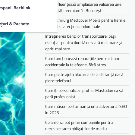
Cum influențează amplasarea valoarea unei
mpanii Backlink
proprietăți premium în București
Medic chirurg Medicover Pipera pentru hernie,
ețuri & Pachete
colecist și afecțiuni abdominale
Întreținerea benzilor transportoare: pași
esențiali pentru durată de viață mai mare și
opriri mai rare
Cum funcționează reparațiile pentru daune
accidentale la telefoane, fără stres
Cum poate ajuta blocarea de la distanță dacă
pierzi telefonul
Cum îți personalizezi profilul Mastodon ca să
pară profesionist
Cum măsori performanța unui advertorial SEO
în 2025
Ce amenzi pot primi companiile pentru
nerespectarea obligațiilor de mediu­­