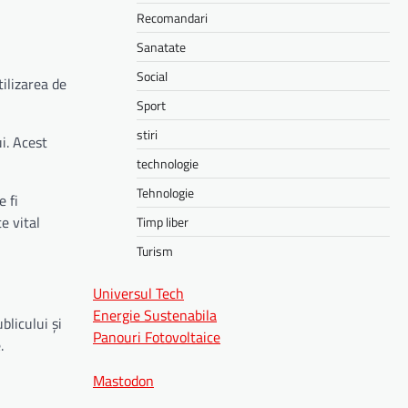
Recomandari
Sanatate
Social
ilizarea de
Sport
stiri
i. Acest
technologie
Tehnologie
 fi
e vital
Timp liber
Turism
Universul Tech
Energie Sustenabila
blicului și
Panouri Fotovoltaice
.
Mastodon