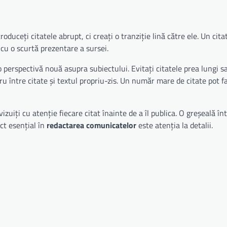
roduceți citatele abrupt, ci creați o tranziție lină către ele. Un cita
 cu o scurtă prezentare a sursei.
 o perspectivă nouă asupra subiectului. Evitați citatele prea lungi s
ru între citate și textul propriu-zis. Un număr mare de citate pot f
izuiți cu atenție fiecare citat înainte de a îl publica. O greșeală în
ct esențial în
redactarea comunicatelor
este atenția la detalii.