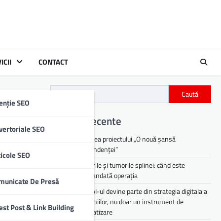
ICII
CONTACT
Caută
enție SEO
Articole recente
vertoriale SEO
Lansarea proiectului „O nouă șansă
independenței”
ticole SEO
Chisturile și tumorile splinei: când este
recomandată operația
municate De Presă
De ce AI-ul devine parte din strategia digitala a
companiilor, nu doar un instrument de
est Post & Link Building
automatizare