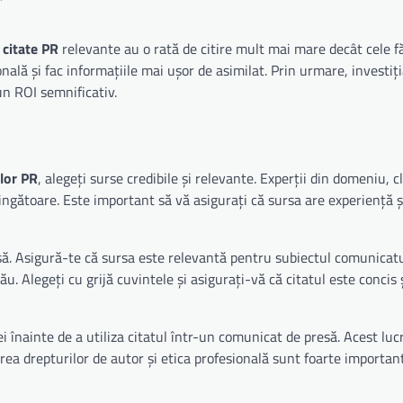
n
citate PR
relevante au o rată de citire mult mai mare decât cele f
nală și fac informațiile mai ușor de asimilat. Prin urmare, investiți
un ROI semnificativ.
elor PR
, alegeți surse credibile și relevante. Experții din domeniu, cl
nvingătoare. Este important să vă asigurați că sursa are experiență 
sursă. Asigură-te că sursa este relevantă pentru subiectul comunicatu
u. Alegeți cu grijă cuvintele și asigurați-vă că citatul este concis 
înainte de a utiliza citatul într-un comunicat de presă. Acest luc
rea drepturilor de autor și etica profesională sunt foarte importan