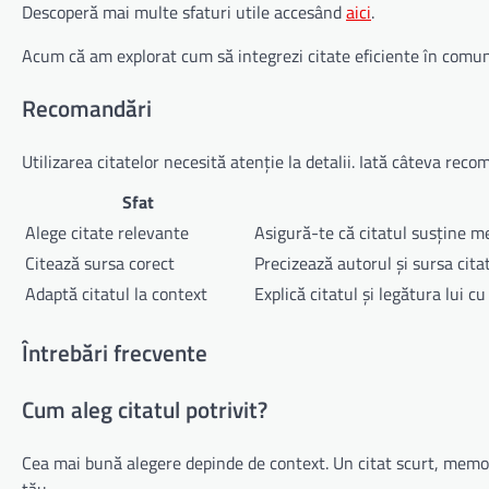
Descoperă mai multe sfaturi utile accesând
aici
.
Acum că am explorat cum să integrezi citate eficiente în comuni
Recomandări
Utilizarea citatelor necesită atenție la detalii. Iată câteva recom
Sfat
Alege citate relevante
Asigură-te că citatul susține me
Citează sursa corect
Precizează autorul și sursa cita
Adaptă citatul la context
Explică citatul și legătura lui c
Întrebări frecvente
Cum aleg citatul potrivit?
Cea mai bună alegere depinde de context. Un citat scurt, memora
tău.