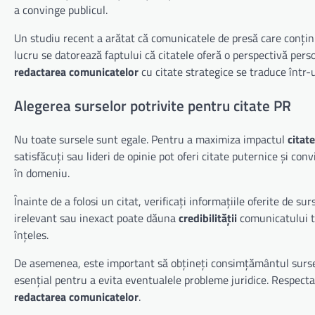
a convinge publicul.
Un studiu recent a arătat că comunicatele de presă care conți
lucru se datorează faptului că citatele oferă o perspectivă perso
redactarea comunicatelor
cu citate strategice se traduce într-
Alegerea surselor potrivite pentru citate PR
Nu toate sursele sunt egale. Pentru a maximiza impactul
citat
satisfăcuți sau lideri de opinie pot oferi citate puternice și co
în domeniu.
Înainte de a folosi un citat, verificați informațiile oferite de 
irelevant sau inexact poate dăuna
credibilității
comunicatului tă
înțeles.
De asemenea, este important să obțineți consimțământul sursei 
esențial pentru a evita eventualele probleme juridice. Respecta
redactarea comunicatelor
.