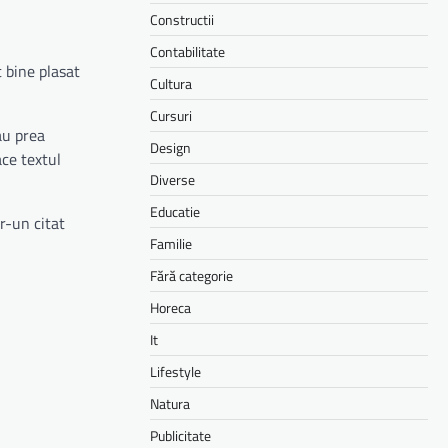
Constructii
Contabilitate
t bine plasat
Cultura
Cursuri
au prea
Design
ace textul
Diverse
Educatie
tr-un citat
Familie
Fără categorie
Horeca
It
Lifestyle
Natura
Publicitate