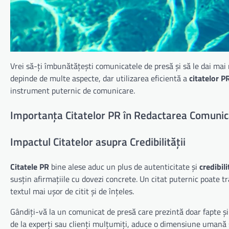
Vrei să-ți îmbunătățești comunicatele de presă și să le dai mai
depinde de multe aspecte, dar utilizarea eficientă a
citatelor P
instrument puternic de comunicare.
Importanța Citatelor PR în Redactarea Comunic
Impactul Citatelor asupra Credibilității
Citatele PR
bine alese aduc un plus de autenticitate și
credibili
susțin afirmațiile cu dovezi concrete. Un citat puternic poate t
textul mai ușor de citit și de înțeles.
Gândiți-vă la un comunicat de presă care prezintă doar fapte și 
de la experți sau clienți mulțumiți, aduce o dimensiune umană 