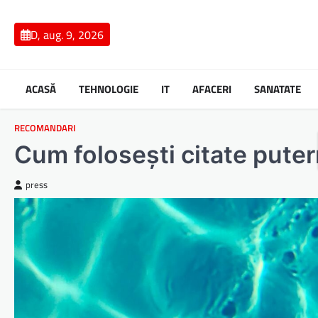
Skip
to
D, aug. 9, 2026
content
ACASĂ
TEHNOLOGIE
IT
AFACERI
SANATATE
RECOMANDARI
Cum folosești citate pute
press