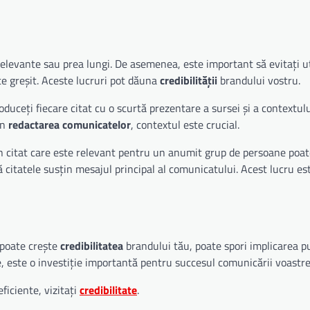
irelevante sau prea lungi. De asemenea, este important să evitați ut
ate greșit. Aceste lucruri pot dăuna
credibilității
brandului vostru.
duceți fiecare citat cu o scurtă prezentare a sursei și a contextulu
În
redactarea comunicatelor
, contextul este crucial.
Un citat care este relevant pentru un anumit grup de persoane poate
că citatele susțin mesajul principal al comunicatului. Acest lucru est
poate crește
credibilitatea
brandului tău, poate spori implicarea pu
, este o investiție importantă pentru succesul comunicării voastre
ficiente, vizitați
credibilitate
.