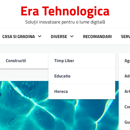
Era Tehnologica
Soluții inovatoare pentru o lume digitală
CASA SI GRADINA
DIVERSE
RECOMANDARI
SERV
Constructii
Timp Liber
Ag
rnice în comunicate
Educatie
Ad
Horeca
Ar
Co
Gu