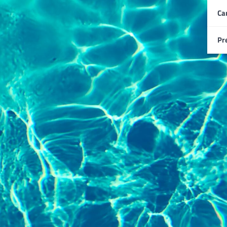
Ca
Pr