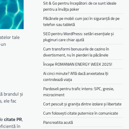
Sit & Go pentru începători: de ce sunt ideale
pentru a învăța poker
Păcănele pe mobil: cum joci în siguranță de pe
telefon sau tabletă
SEO pentru WordPress: setări esențiale și
telor tale
pluginuri care chiar ajută
r-un
Cum transformi bonusurile de cazino în
divertisment, nu în pierderi la păcănele
Începe ROMANIAN ENERGY WEEK 2025!
Ai cinci minute? Află dacă anxietatea îți
controlează viața
Pardoseli pentru trafic intens: SPC, gresie,
ă brandul și
microciment
, ele fac
Cort pescuit și granița dintre izolare și libertate
Cum folosești citate puternice în comunicate
 de
citate PR
,
Pancreatita acută
ficientă în