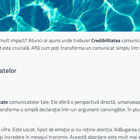
 mult impact? Atunci ai ajuns unde trebuie!
Credibilitatea
comunica
R
este crucială. Află cum poți transforma un comunicat simplu înt
atelor
tate
comunicatelor tale. Ele oferă o perspectivă directă, umanizeaz
ransforma o simplă declarație într-un argument convingător. În plus
cifre. Este uscat, lipsit de emoție și nu reține atenția. Adăugarea
și încredere în mesajul transmis. Această abordare este mult mai e