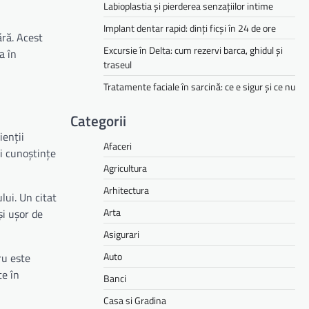
Labioplastia și pierderea senzațiilor intime
Implant dentar rapid: dinți ficși în 24 de ore
ără. Acest
Excursie în Delta: cum rezervi barca, ghidul și
a în
traseul
Tratamente faciale în sarcină: ce e sigur și ce nu
Categorii
ienții
Afaceri
și cunoștințe
Agricultura
Arhitectura
lui. Un citat
Arta
și ușor de
Asigurari
Auto
ru este
te în
Banci
Casa si Gradina