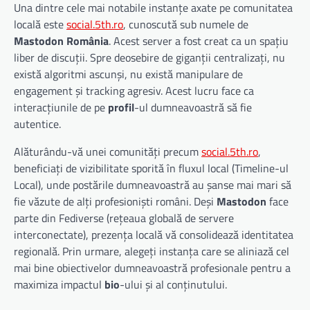
Una dintre cele mai notabile instanțe axate pe comunitatea
locală este
social.5th.ro
, cunoscută sub numele de
Mastodon România
. Acest server a fost creat ca un spațiu
liber de discuții. Spre deosebire de giganții centralizați, nu
există algoritmi ascunși, nu există manipulare de
engagement și tracking agresiv. Acest lucru face ca
interacțiunile de pe
profil
-ul dumneavoastră să fie
autentice.
Alăturându-vă unei comunități precum
social.5th.ro
,
beneficiați de vizibilitate sporită în fluxul local (Timeline-ul
Local), unde postările dumneavoastră au șanse mai mari să
fie văzute de alți profesioniști români. Deși
Mastodon
face
parte din Fediverse (rețeaua globală de servere
interconectate), prezența locală vă consolidează identitatea
regională. Prin urmare, alegeți instanța care se aliniază cel
mai bine obiectivelor dumneavoastră profesionale pentru a
maximiza impactul
bio
-ului și al conținutului.