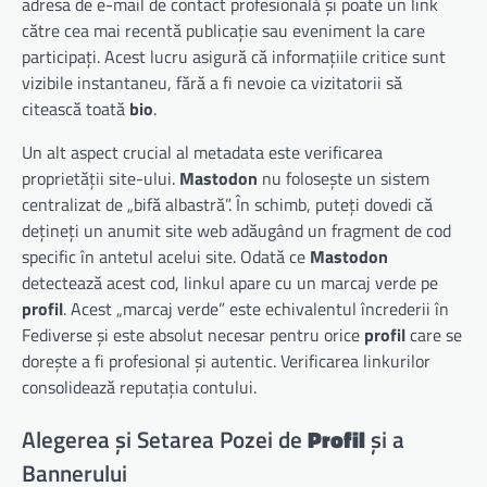
adresa de e-mail de contact profesională și poate un link
către cea mai recentă publicație sau eveniment la care
participați. Acest lucru asigură că informațiile critice sunt
vizibile instantaneu, fără a fi nevoie ca vizitatorii să
citească toată
bio
.
Un alt aspect crucial al metadata este verificarea
proprietății site-ului.
Mastodon
nu folosește un sistem
centralizat de „bifă albastră”. În schimb, puteți dovedi că
dețineți un anumit site web adăugând un fragment de cod
specific în antetul acelui site. Odată ce
Mastodon
detectează acest cod, linkul apare cu un marcaj verde pe
profil
. Acest „marcaj verde” este echivalentul încrederii în
Fediverse și este absolut necesar pentru orice
profil
care se
dorește a fi profesional și autentic. Verificarea linkurilor
consolidează reputația contului.
Alegerea și Setarea Pozei de
Profil
și a
Bannerului