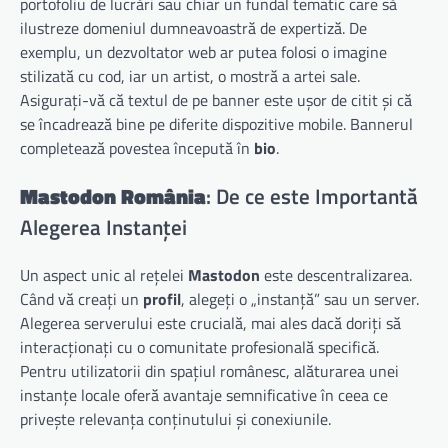
portofoliu de lucrări sau chiar un fundal tematic care să
ilustreze domeniul dumneavoastră de expertiză. De
exemplu, un dezvoltator web ar putea folosi o imagine
stilizată cu cod, iar un artist, o mostră a artei sale.
Asigurați-vă că textul de pe banner este ușor de citit și că
se încadrează bine pe diferite dispozitive mobile. Bannerul
completează povestea începută în
bio
.
Mastodon România
: De ce este Importantă
Alegerea Instanței
Un aspect unic al rețelei
Mastodon
este descentralizarea.
Când vă creați un
profil
, alegeți o „instanță” sau un server.
Alegerea serverului este crucială, mai ales dacă doriți să
interacționați cu o comunitate profesională specifică.
Pentru utilizatorii din spațiul românesc, alăturarea unei
instanțe locale oferă avantaje semnificative în ceea ce
privește relevanța conținutului și conexiunile.