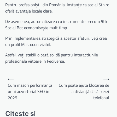
Pentru profesioniștii din România, instanțe ca social.5th.ro
oferă avantaje locale clare.
De asemenea, automatizarea cu instrumente precum 5th
Social Bot economisește mult timp.
Prin implementarea strategică a acestor sfaturi, veți crea
un profil Mastodon vizibil.
Astfel, veți stabili o bază solidă pentru interacțiunile
profesionale viitoare în Fediverse.
Navigare
⟵
⟶
în
Cum măsori performanța
Cum poate ajuta blocarea de
unui advertorial SEO în
la distanță dacă pierzi
articole
2025
telefonul
Citeste si