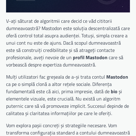
V-ați săturat de algoritmii care decid ce văd cititorii
dumneavoastră? Mastodon este soluția descentralizată care
oferă control total asupra audienței. Totuși, simpla creare a
unui cont nu este de ajuns. Dacă scopul dumneavoastră
este să construiți credibilitate și să atrageți contacte
profesionale, aveți nevoie de un
profil Mastodon
care să
vorbească despre expertiza dumneavoastră.
Mulți utilizatori fac greșeala de a-și trata contul
Mastodon
ca pe o simplă clonă a altor rețele sociale. Diferența
fundamentală este că aici, prima impresie, dată de
bio
și
elementele vizuale, este crucială. Nu există un algoritm
puternic care să vă promoveze implicit. Succesul depinde de
calitatea și claritatea informațiilor pe care le oferiți.
Vom explora pașii concreți și strategiile necesare. Vom
transforma configurația standard a contului dumneavoastră