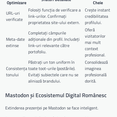
Optimizare
Cheie
Folosiți funcția de verificare a
Crește instant
URL-uri
link-urilor. Confirmați
credibilitatea
verificate
proprietatea site-ului extern.
profilului.
Oferă
Completați câmpurile
vizitatorilor
Meta-date
adiționale din profil. Includeți
mai mult
extinse
link-uri relevante către
context
portofoliu.
profesional.
Păstrați un ton uniform în
Consolidează
Consistența
toate toot-urile (postările).
imaginea
tonului
Evitați subiectele care nu se
profesională
aliniază brandului.
dorită.
Mastodon și Ecosistemul Digital Românesc
Extinderea prezenței pe Mastodon se face inteligent.