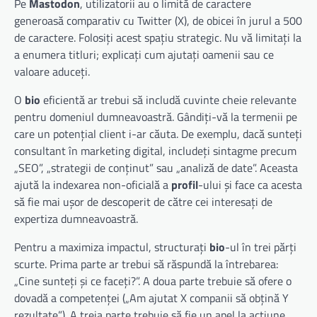
Pe
Mastodon
, utilizatorii au o limită de caractere
generoasă comparativ cu Twitter (X), de obicei în jurul a 500
de caractere. Folosiți acest spațiu strategic. Nu vă limitați la
a enumera titluri; explicați cum ajutați oamenii sau ce
valoare aduceți.
O
bio
eficientă ar trebui să includă cuvinte cheie relevante
pentru domeniul dumneavoastră. Gândiți-vă la termenii pe
care un potențial client i-ar căuta. De exemplu, dacă sunteți
consultant în marketing digital, includeți sintagme precum
„SEO”, „strategii de conținut” sau „analiză de date”. Aceasta
ajută la indexarea non-oficială a
profil
-ului și face ca acesta
să fie mai ușor de descoperit de către cei interesați de
expertiza dumneavoastră.
Pentru a maximiza impactul, structurați
bio
-ul în trei părți
scurte. Prima parte ar trebui să răspundă la întrebarea:
„Cine sunteți și ce faceți?”. A doua parte trebuie să ofere o
dovadă a competenței („Am ajutat X companii să obțină Y
rezultate”). A treia parte trebuie să fie un apel la acțiune