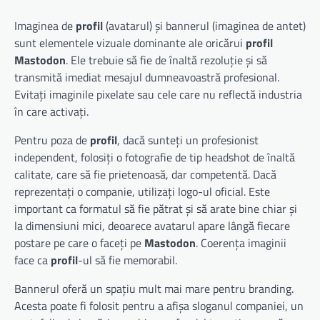
Imaginea de
profil
(avatarul) și bannerul (imaginea de antet)
sunt elementele vizuale dominante ale oricărui
profil
Mastodon
. Ele trebuie să fie de înaltă rezoluție și să
transmită imediat mesajul dumneavoastră profesional.
Evitați imaginile pixelate sau cele care nu reflectă industria
în care activați.
Pentru poza de
profil
, dacă sunteți un profesionist
independent, folosiți o fotografie de tip headshot de înaltă
calitate, care să fie prietenoasă, dar competentă. Dacă
reprezentați o companie, utilizați logo-ul oficial. Este
important ca formatul să fie pătrat și să arate bine chiar și
la dimensiuni mici, deoarece avatarul apare lângă fiecare
postare pe care o faceți pe
Mastodon
. Coerența imaginii
face ca
profil
-ul să fie memorabil.
Bannerul oferă un spațiu mult mai mare pentru branding.
Acesta poate fi folosit pentru a afișa sloganul companiei, un