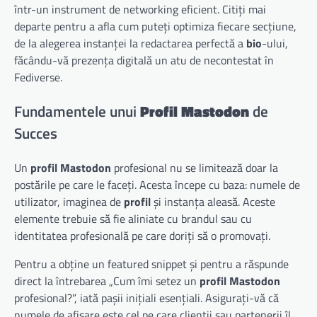
într-un instrument de networking eficient. Citiți mai
departe pentru a afla cum puteți optimiza fiecare secțiune,
de la alegerea instanței la redactarea perfectă a
bio
-ului,
făcându-vă prezența digitală un atu de necontestat în
Fediverse.
Fundamentele unui
Profil Mastodon
de
Succes
Un
profil Mastodon
profesional nu se limitează doar la
postările pe care le faceți. Acesta începe cu baza: numele de
utilizator, imaginea de
profil
și instanța aleasă. Aceste
elemente trebuie să fie aliniate cu brandul sau cu
identitatea profesională pe care doriți să o promovați.
Pentru a obține un featured snippet și pentru a răspunde
direct la întrebarea „Cum îmi setez un
profil Mastodon
profesional?”, iată pașii inițiali esențiali. Asigurați-vă că
numele de afișare este cel pe care clienții sau partenerii îl