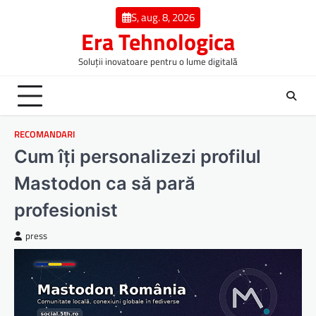
Skip
S, aug. 8, 2026
to
Era Tehnologica
content
Soluții inovatoare pentru o lume digitală
RECOMANDARI
Cum îți personalizezi profilul
Mastodon ca să pară
profesionist
press