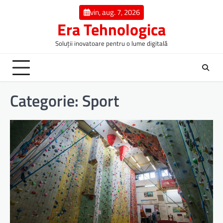
Skip
vin, aug. 7, 2026
to
Era Tehnologica
content
Soluții inovatoare pentru o lume digitală
Categorie:
Sport