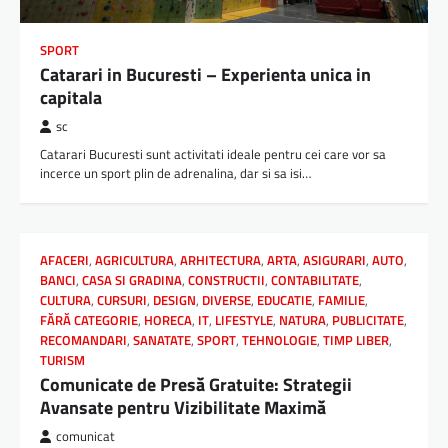
SPORT
Catarari in Bucuresti – Experienta unica in
capitala
sc
Catarari Bucuresti sunt activitati ideale pentru cei care vor sa
incerce un sport plin de adrenalina, dar si sa isi…
AFACERI
,
AGRICULTURA
,
ARHITECTURA
,
ARTA
,
ASIGURARI
,
AUTO
,
BANCI
,
CASA SI GRADINA
,
CONSTRUCTII
,
CONTABILITATE
,
CULTURA
,
CURSURI
,
DESIGN
,
DIVERSE
,
EDUCATIE
,
FAMILIE
,
FĂRĂ CATEGORIE
,
HORECA
,
IT
,
LIFESTYLE
,
NATURA
,
PUBLICITATE
,
RECOMANDARI
,
SANATATE
,
SPORT
,
TEHNOLOGIE
,
TIMP LIBER
,
TURISM
Comunicate de Presă Gratuite: Strategii
Avansate pentru Vizibilitate Maximă
comunicat