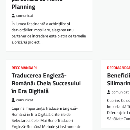
Planning
comunicat
În lumea fascinantă a achizițiilor și
dezvoltărilor imobiliare, alegerea unui
partener de încredere este piatra de temelie
a oricărui proiect…
RECOMANDARI
RECOMANDA
Traducerea Engleză-
Benefici
Română: Cheia Succesului
Silimari
în Era Digitală
comunicat
comunicat
Cuprins Ce es
Importantă Ti
Cuprins Importanța Traducerii Engleză-
Diferențele L
Română în Era Digitală Criteriile de
Sănătate C
Selectare a Celei Mai Bune Traduceri
Engleză-Română Metode și Instrumente