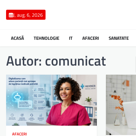
Skip
to
J, aug. 6, 2026
content
ACASĂ
TEHNOLOGIE
IT
AFACERI
SANATATE
Autor:
comunicat
AFACERI