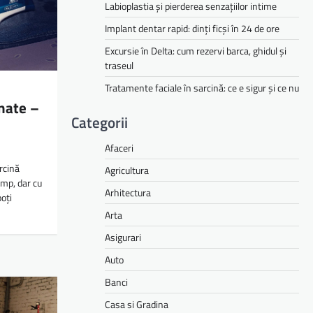
Labioplastia și pierderea senzațiilor intime
Implant dentar rapid: dinți ficși în 24 de ore
Excursie în Delta: cum rezervi barca, ghidul și
traseul
Tratamente faciale în sarcină: ce e sigur și ce nu
nate –
Categorii
Afaceri
rcină
Agricultura
imp, dar cu
Arhitectura
poți
Arta
Asigurari
Auto
Banci
Casa si Gradina