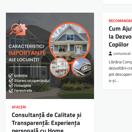
RECOMANDA
Cum Aju
la Dezvol
Copiilor
comunicat
Librăria Comp
dezvoltării cre
pot descoperi
a-și…
AFACERI
Consultanță de Calitate și
Transparență: Experiența
personală cu Home