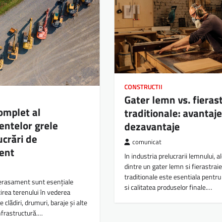
CONSTRUCTII
Gater lemn vs. fieras
omplet al
traditionale: avantaje
ntelor grele
dezavantaje
ucrări de
comunicat
ent
In industria prelucrarii lemnului, 
dintre un gater lemn si fierastraie
traditionale este esentiala pentru
terasament sunt esențiale
si calitatea produselor finale.…
irea terenului în vederea
e clădiri, drumuri, baraje și alte
infrastructură.…