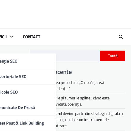
ICII
CONTACT
Caută
enție SEO
Articole recente
vertoriale SEO
Lansarea proiectului „O nouă șansă
independenței”
ticole SEO
Chisturile și tumorile splinei: când este
recomandată operația
municate De Presă
De ce AI-ul devine parte din strategia digitala a
companiilor, nu doar un instrument de
est Post & Link Building
automatizare