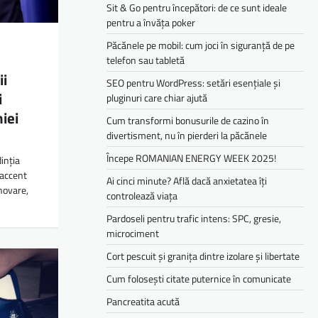
Sit & Go pentru începători: de ce sunt ideale
pentru a învăța poker
Păcănele pe mobil: cum joci în siguranță de pe
telefon sau tabletă
ii
SEO pentru WordPress: setări esențiale și
i
pluginuri care chiar ajută
iei
Cum transformi bonusurile de cazino în
divertisment, nu în pierderi la păcănele
Începe ROMANIAN ENERGY WEEK 2025!
inția
 accent
Ai cinci minute? Află dacă anxietatea îți
inovare,
controlează viața
Pardoseli pentru trafic intens: SPC, gresie,
microciment
Cort pescuit și granița dintre izolare și libertate
Cum folosești citate puternice în comunicate
Pancreatita acută