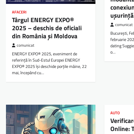
conexiun
AFACERI
ușurință
Târgul ENERGY EXPO®
comunicat
2025 – deschis de oficiali
București, Fe
din România și Moldova
februarie 202
comunicat
dating Suggie
o…
ENERGY EXPO® 2025, eveniment de
referință în Sud-Estul Europei ENERGY
EXPO® 2025 își deschide porțile mâine, 22
mai, începând cu…
AUTO
Verifica
Online: 