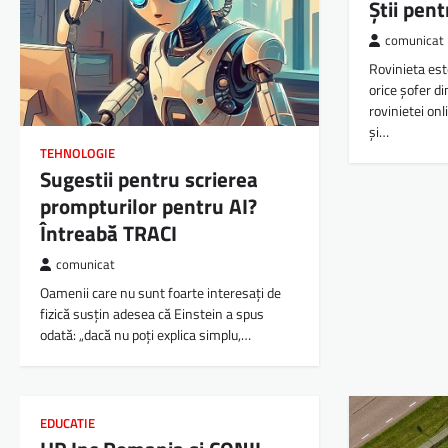
Știi pen
comunicat
Rovinieta es
orice șofer d
rovinietei on
și…
TEHNOLOGIE
Sugestii pentru scrierea
prompturilor pentru AI?
Întreabă TRACI
comunicat
Oamenii care nu sunt foarte interesați de
fizică susțin adesea că Einstein a spus
odată: „dacă nu poți explica simplu,…
EDUCATIE