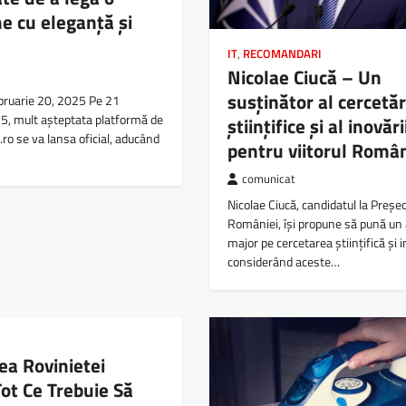
e cu eleganță și
IT
,
RECOMANDARI
Nicolae Ciucă – Un
susținător al cercetăr
bruarie 20, 2025 Pe 21
5, mult așteptata platformă de
științifice și al inovări
.ro se va lansa oficial, aducând
pentru viitorul Român
comunicat
Nicolae Ciucă, candidatul la Președ
României, își propune să pună un
major pe cercetarea științifică și 
considerând aceste…
rea Rovinietei
Tot Ce Trebuie Să