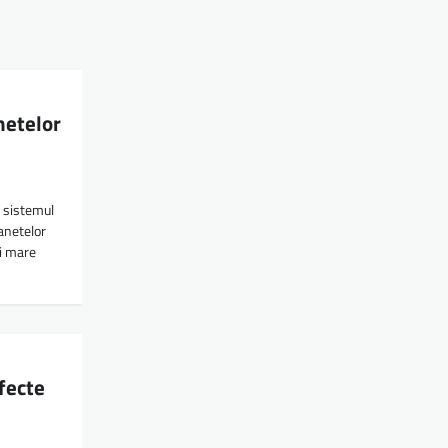
netelor
 sistemul
lanetelor
ai mare
fecte