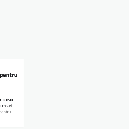
 pentru
u cosuri:
u cosuri
 pentru