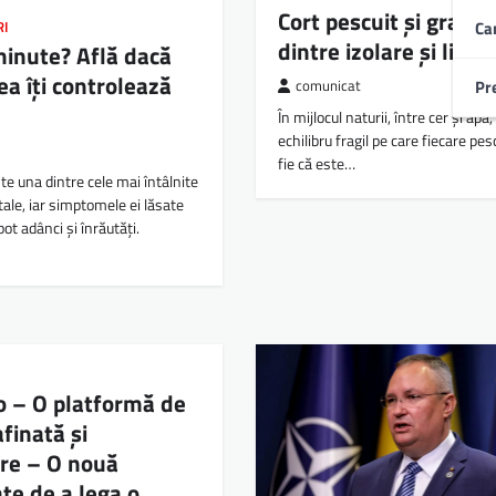
Cort pescuit și graniț
Ca
RI
dintre izolare și liber
 minute? Află dacă
ea îți controlează
Pr
comunicat
În mijlocul naturii, între cer și apă
echilibru fragil pe care fiecare pesc
fie că este…
te una dintre cele mai întâlnite
tale, iar simptomele ei lăsate
ot adânci și înrăutăți.
o – O platformă de
afinată și
re – O nouă
te de a lega o