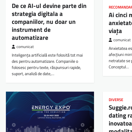
De ce AI-ul devine parte din
RECOMANDA
strategia digitala a
Ai cinci
companiilor, nu doar un
anxietat
instrument de
viața
automatizare
comunicat
comunicat
Anxietatea es
afecțiuni min
Inteligența artificială este folosită tot mai
netratate se p
des pentru automatizare. Companiile o
Conceptul…
folosesc pentru texte, răspunsuri rapide,
suport, analiză de date,…
DIVERSE
Suggie.r
dating r
inovatoa
modalita