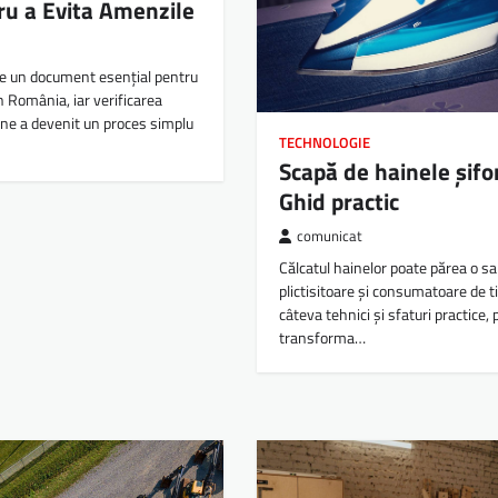
tru a Evita Amenzile
te un document esențial pentru
in România, iar verificarea
line a devenit un proces simplu
TECHNOLOGIE
Scapă de hainele șifo
Ghid practic
comunicat
Călcatul hainelor poate părea o sa
plictisitoare și consumatoare de t
câteva tehnici și sfaturi practice, 
transforma…