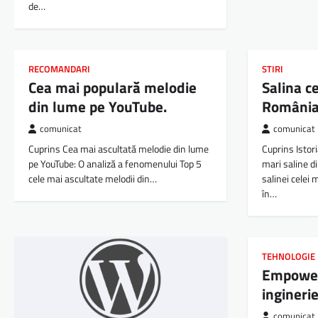
de…
RECOMANDARI
STIRI
Cea mai populară melodie
Salina c
din lume pe YouTube.
România
comunicat
comunicat
Cuprins Cea mai ascultată melodie din lume
Cuprins Istor
pe YouTube: O analiză a fenomenului Top 5
mari saline d
cele mai ascultate melodii din…
salinei celei
în…
TEHNOLOGIE
Empower
ingineri
comunicat