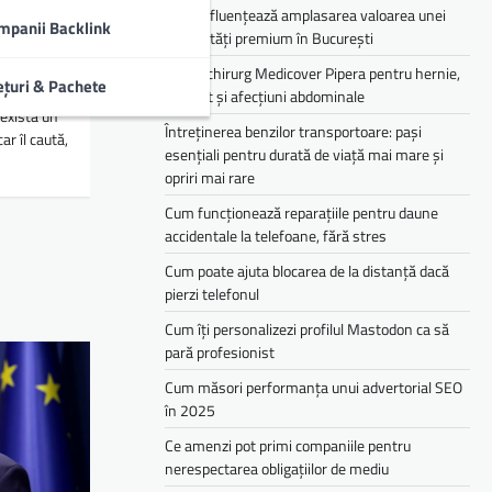
Cum influențează amplasarea valoarea unei
a
mpanii Backlink
proprietăți premium în București
tate
Medic chirurg Medicover Pipera pentru hernie,
ețuri & Pachete
colecist și afecțiuni abdominale
, există un
Întreținerea benzilor transportoare: pași
ar îl caută,
esențiali pentru durată de viață mai mare și
opriri mai rare
Cum funcționează reparațiile pentru daune
accidentale la telefoane, fără stres
Cum poate ajuta blocarea de la distanță dacă
pierzi telefonul
Cum îți personalizezi profilul Mastodon ca să
pară profesionist
Cum măsori performanța unui advertorial SEO
în 2025
Ce amenzi pot primi companiile pentru
nerespectarea obligațiilor de mediu­­