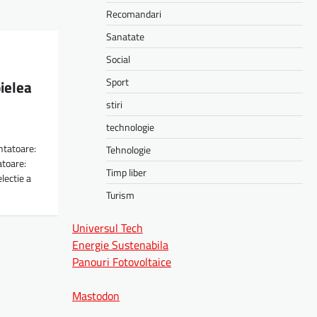
Recomandari
Sanatate
Social
Sport
ielea
stiri
technologie
tatoare:
Tehnologie
atoare:
Timp liber
lectie a
Turism
Universul Tech
Energie Sustenabila
Panouri Fotovoltaice
Mastodon