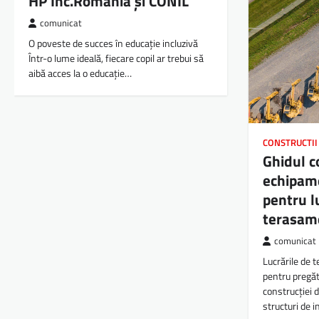
HP Inc.Romania și CONIL
comunicat
O poveste de succes în educație incluzivă
Într-o lume ideală, fiecare copil ar trebui să
aibă acces la o educație…
CONSTRUCTII
Ghidul c
echipame
pentru l
terasam
comunicat
Lucrările de 
pentru pregăt
construcției d
structuri de 