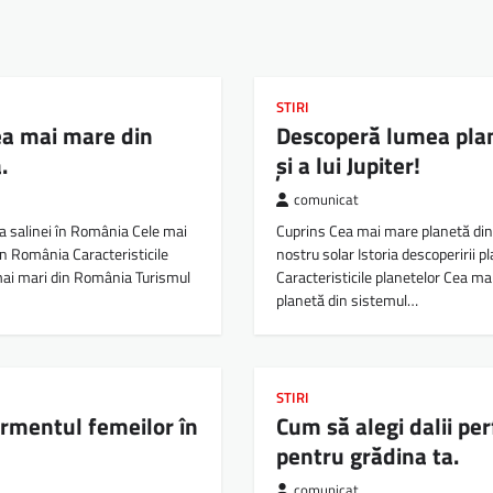
STIRI
ea mai mare din
Descoperă lumea pla
.
și a lui Jupiter!
comunicat
ia salinei în România Cele mai
Cuprins Cea mai mare planetă din
in România Caracteristicile
nostru solar Istoria descoperirii p
 mai mari din România Turismul
Caracteristicile planetelor Cea m
planetă din sistemul…
STIRI
mentul femeilor în
Cum să alegi dalii per
e
pentru grădina ta.
comunicat