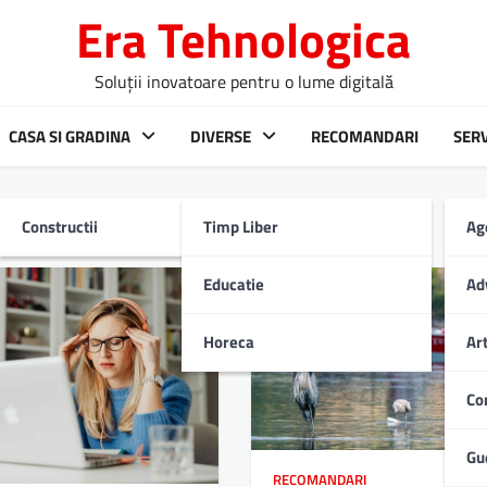
Era Tehnologica
Soluții inovatoare pentru o lume digitală
CASA SI GRADINA
DIVERSE
RECOMANDARI
SERV
Constructii
Timp Liber
Ag
Educatie
Ad
Horeca
Ar
Co
Gu
RECOMANDARI