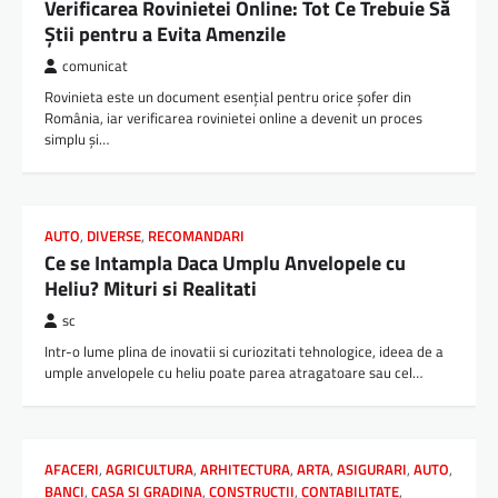
Verificarea Rovinietei Online: Tot Ce Trebuie Să
Știi pentru a Evita Amenzile
comunicat
Rovinieta este un document esențial pentru orice șofer din
România, iar verificarea rovinietei online a devenit un proces
simplu și…
AUTO
,
DIVERSE
,
RECOMANDARI
Ce se Intampla Daca Umplu Anvelopele cu
Heliu? Mituri si Realitati
sc
Intr-o lume plina de inovatii si curiozitati tehnologice, ideea de a
umple anvelopele cu heliu poate parea atragatoare sau cel…
AFACERI
,
AGRICULTURA
,
ARHITECTURA
,
ARTA
,
ASIGURARI
,
AUTO
,
BANCI
,
CASA SI GRADINA
,
CONSTRUCTII
,
CONTABILITATE
,