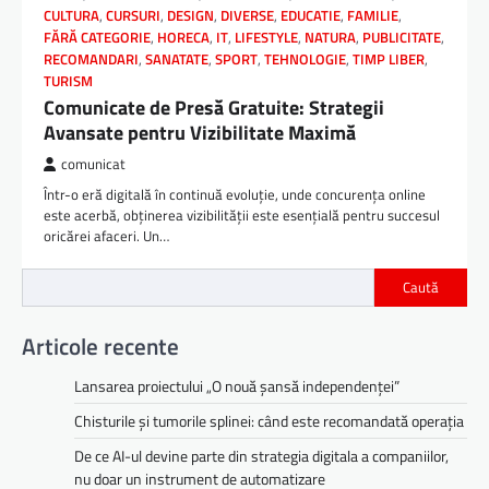
CULTURA
,
CURSURI
,
DESIGN
,
DIVERSE
,
EDUCATIE
,
FAMILIE
,
FĂRĂ CATEGORIE
,
HORECA
,
IT
,
LIFESTYLE
,
NATURA
,
PUBLICITATE
,
RECOMANDARI
,
SANATATE
,
SPORT
,
TEHNOLOGIE
,
TIMP LIBER
,
TURISM
Comunicate de Presă Gratuite: Strategii
Avansate pentru Vizibilitate Maximă
comunicat
Într-o eră digitală în continuă evoluție, unde concurența online
este acerbă, obținerea vizibilității este esențială pentru succesul
oricărei afaceri. Un…
Caută
Articole recente
Lansarea proiectului „O nouă șansă independenței”
Chisturile și tumorile splinei: când este recomandată operația
De ce AI-ul devine parte din strategia digitala a companiilor,
nu doar un instrument de automatizare