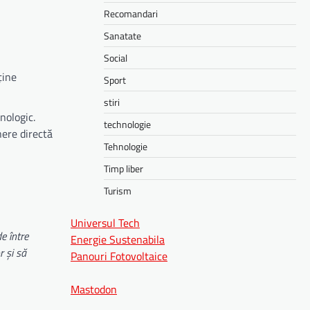
Recomandari
Sanatate
Social
ține
Sport
stiri
nologic.
technologie
nere directă
Tehnologie
Timp liber
Turism
Universul Tech
de între
Energie Sustenabila
r și să
Panouri Fotovoltaice
Mastodon