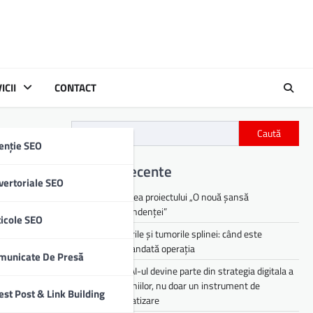
ICII
CONTACT
Caută
enție SEO
 al
Articole recente
vertoriale SEO
Lansarea proiectului „O nouă șansă
independenței”
ticole SEO
Chisturile și tumorile splinei: când este
recomandată operația
municate De Presă
De ce AI-ul devine parte din strategia digitala a
companiilor, nu doar un instrument de
est Post & Link Building
automatizare