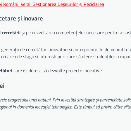
i Românii Verzi: Gestionarea Deșeurilor și Reciclarea
cetare și inovare
 cercetării
și pe dezvoltarea competențelor necesare pentru a sus
 generații de cercetători, inovatori și antreprenori în domeniul teh
crearea de stagii și internshipuri care să ofere studenților o expu
etători
care își doresc să dezvolte proiecte inovative.
ei
ele progresului unei națiuni. Prin investiții strategice și parteneriate soli
onal în domeniul inovației tehnologice. Este timpul să privim către viito