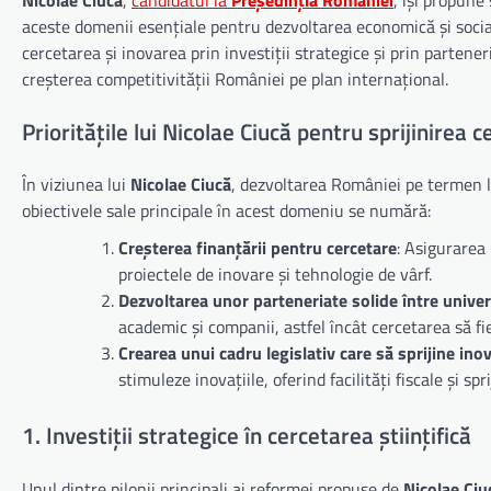
aceste domenii esențiale pentru dezvoltarea economică și socială 
cercetarea și inovarea prin investiții strategice și prin partener
creșterea competitivității României pe plan internațional.
Prioritățile lui Nicolae Ciucă pentru sprijinirea ce
În viziunea lui
Nicolae Ciucă
, dezvoltarea României pe termen l
obiectivele sale principale în acest domeniu se numără:
Creșterea finanțării pentru cercetare
: Asigurarea
proiectele de inovare și tehnologie de vârf.
Dezvoltarea unor parteneriate solide între univers
academic și companii, astfel încât cercetarea să fie
Crearea unui cadru legislativ care să sprijine ino
stimuleze inovațiile, oferind facilități fiscale și sp
1. Investiții strategice în cercetarea științifică
Unul dintre pilonii principali ai reformei propuse de
Nicolae Ciu