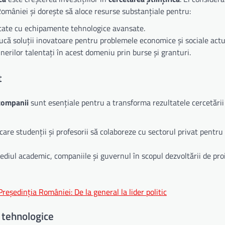
României și dorește să aloce resurse substanțiale pentru:
otate cu echipamente tehnologice avansate.
ucă soluții inovatoare pentru problemele economice și sociale actu
inerilor talentați în acest domeniu prin burse și granturi.
t
 companii
sunt esențiale pentru a transforma rezultatele cercetării
 care studenții și profesorii să colaboreze cu sectorul privat pentr
diul academic, companiile și guvernul în scopul dezvoltării de pro
Președinția României: De la general la lider politic
i tehnologice