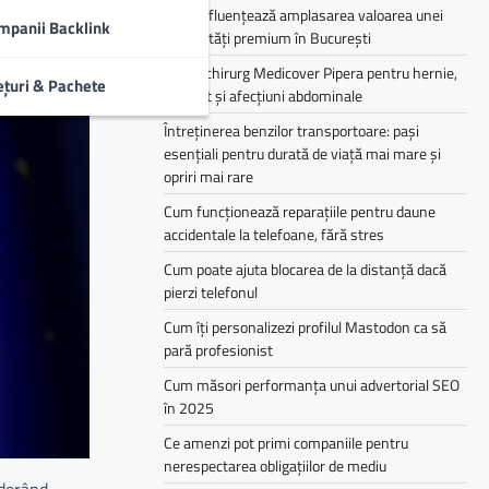
Cum influențează amplasarea valoarea unei
mpanii Backlink
proprietăți premium în București
Medic chirurg Medicover Pipera pentru hernie,
ețuri & Pachete
colecist și afecțiuni abdominale
Întreținerea benzilor transportoare: pași
esențiali pentru durată de viață mai mare și
opriri mai rare
Cum funcționează reparațiile pentru daune
accidentale la telefoane, fără stres
Cum poate ajuta blocarea de la distanță dacă
pierzi telefonul
Cum îți personalizezi profilul Mastodon ca să
pară profesionist
Cum măsori performanța unui advertorial SEO
în 2025
Ce amenzi pot primi companiile pentru
nerespectarea obligațiilor de mediu­­
iderând