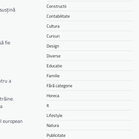
Constructii
 susțină
Contabilitate
Cultura
Cursuri
să fie
Design
Diverse
Educatie
Familie
ntru a
Fără categorie
Horeca
trăine.
It
la
Lifestyle
el european
Natura
Publicitate