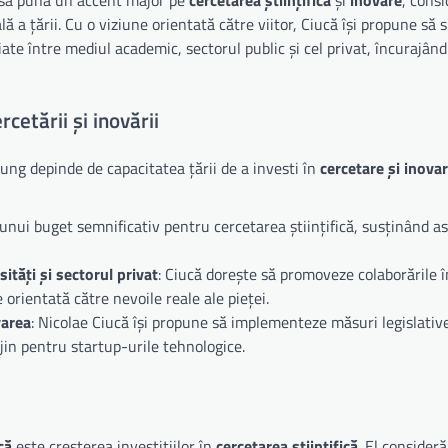
a țării. Cu o viziune orientată către viitor, Ciucă își propune să s
iate între mediul academic, sectorul public și cel privat, încurajând
rcetării și inovării
ung depinde de capacitatea țării de a investi în
cercetare și inova
 unui buget semnificativ pentru cercetarea științifică, susținând as
ități și sectorul privat
: Ciucă dorește să promoveze colaborările 
 orientată către nevoile reale ale pieței.
varea
: Nicolae Ciucă își propune să implementeze măsuri legislativ
rijin pentru startup-urile tehnologice.
că
este creșterea investițiilor în
cercetarea științifică
. El consideră