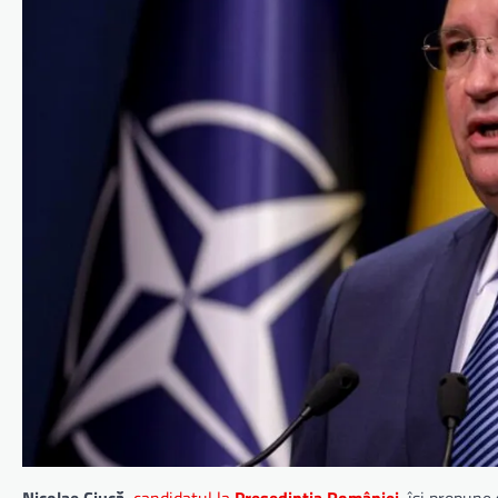
Nicolae Ciucă
,
candidatul la
Președinția României
, își propun