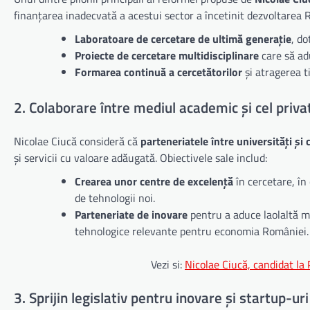
finanțarea inadecvată a acestui sector a încetinit dezvoltarea 
Laboratoare de cercetare de ultimă generație
, d
Proiecte de cercetare multidisciplinare
care să ad
Formarea continuă a cercetătorilor
și atragerea t
2. Colaborare între mediul academic și cel priva
Nicolae Ciucă consideră că
parteneriatele între universități și
și servicii cu valoare adăugată. Obiectivele sale includ:
Crearea unor centre de excelență
în cercetare, în
de tehnologii noi.
Parteneriate de inovare
pentru a aduce laolaltă me
tehnologice relevante pentru economia României.
Vezi si:
Nicolae Ciucă, candidat la 
3. Sprijin legislativ pentru inovare și startup-ur