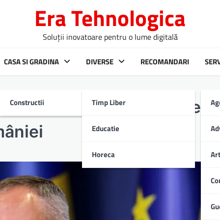
Era Tehnologica
Soluții inovatoare pentru o lume digitală
CASA SI GRADINA
DIVERSE
RECOMANDARI
SERV
Constructii
Timp Liber
Ag
r al cercetării științifice și
mâniei
Educatie
Ad
Horeca
Ar
Co
Gu