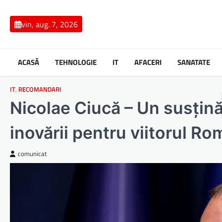
Skip
to
vin, aug. 7, 2026
content
ACASĂ
TEHNOLOGIE
IT
AFACERI
SANATATE
IT
,
RECOMANDARI
Nicolae Ciucă – Un susținăto
inovării pentru viitorul Ro
comunicat