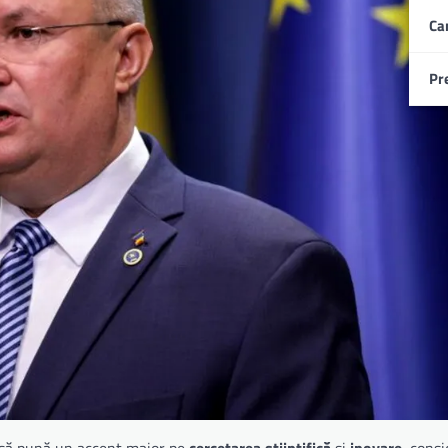
Ca
Pr
e să pună un accent major pe
cercetarea științifică
și
inovare
, cons