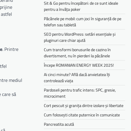
Sit & Go pentru începători: de ce sunt ideale
prijine
pentru a învăța poker
 astfel
Păcănele pe mobil: cum joci în siguranță de pe
telefon sau tabletă
SEO pentru WordPress: setări esențiale și
pluginuri care chiar ajută
re
. Printre
Cum transformi bonusurile de cazino în
divertisment, nu în pierderi la păcănele
Începe ROMANIAN ENERGY WEEK 2025!
tfel
Ai cinci minute? Află dacă anxietatea îți
între mediul
controlează viața
Pardoseli pentru trafic intens: SPC, gresie,
e care să
microciment
Cort pescuit și granița dintre izolare și libertate
Cum folosești citate puternice în comunicate
Pancreatita acută
 că