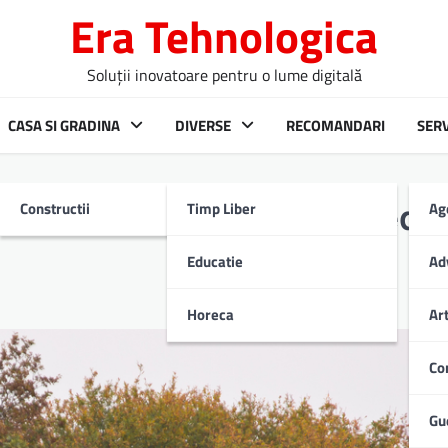
Era Tehnologica
Soluții inovatoare pentru o lume digitală
CASA SI GRADINA
DIVERSE
RECOMANDARI
SERV
Constructii
Timp Liber
Ag
urilor fotovoltaice în mediu
Educatie
Ad
Horeca
Ar
Co
Gu