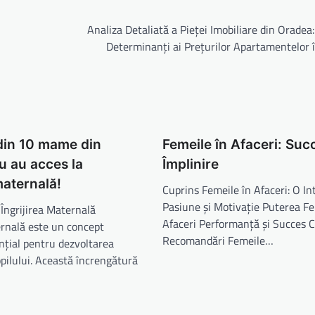
Analiza Detaliată a Pieței Imobiliare din Oradea:
Determinanți ai Prețurilor Apartamentelor 
din 10 mame din
Femeile în Afaceri: Succ
 au acces la
Împlinire
maternală!
Cuprins Femeile în Afaceri: O I
Pasiune și Motivație Puterea Fe
 Îngrijirea Maternală
Afaceri Performanță și Succes Co
ernală este un concept
Recomandări Femeile…
nțial pentru dezvoltarea
pilului. Această încrengătură