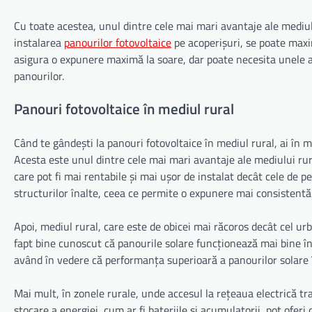
Cu toate acestea, unul dintre cele mai mari avantaje ale mediulu
instalarea
panourilor fotovoltaice
pe acoperișuri, se poate maxim
asigura o expunere maximă la soare, dar poate necesita unele a
panourilor.
Panouri fotovoltaice în mediul rural
Când te gândești la panouri fotovoltaice în mediul rural, ai în m
Acesta este unul dintre cele mai mari avantaje ale mediului rura
care pot fi mai rentabile și mai ușor de instalat decât cele de p
structurilor înalte, ceea ce permite o expunere mai consistentă
Apoi, mediul rural, care este de obicei mai răcoros decât cel ur
fapt bine cunoscut că panourile solare funcționează mai bine în
având în vedere că performanța superioară a panourilor solare 
Mai mult, în zonele rurale, unde accesul la rețeaua electrică tra
stocare a energiei, cum ar fi bateriile și acumulatorii, pot oferi 