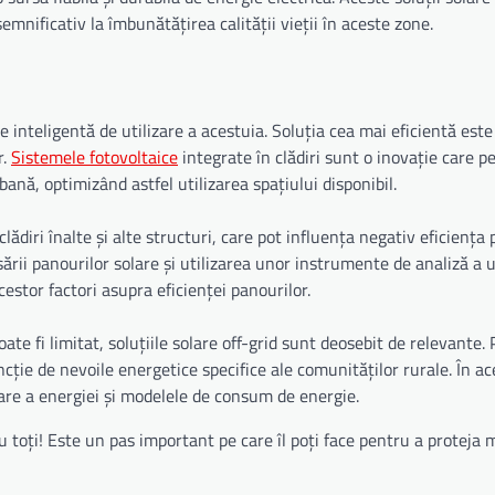
mnificativ la îmbunătățirea calității vieții în aceste zone.
 inteligentă de utilizare a acestuia. Soluția cea mai eficientă este
r.
Sistemele fotovoltaice
integrate în clădiri sunt o inovație care p
bană, optimizând astfel utilizarea spațiului disponibil.
diri înalte și alte structuri, care pot influența negativ eficiența 
ării panourilor solare și utilizarea unor instrumente de analiză a 
estor factori asupra eficienței panourilor.
ate fi limitat, soluțiile solare off-grid sunt deosebit de relevante. 
ncție de nevoile energetice specifice ale comunităților rurale. În ac
care a energiei și modelele de consum de energie.
 toți! Este un pas important pe care îl poți face pentru a proteja m