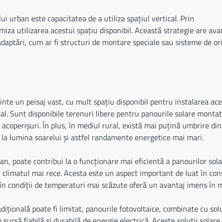
i urban este capacitatea de a utiliza spațiul vertical. Prin
iza utilizarea acestui spațiu disponibil. Această strategie are ava
daptări, cum ar fi structuri de montare speciale sau sisteme de or
inte un peisaj vast, cu mult spațiu disponibil pentru instalarea ace
l. Sunt disponibile terenuri libere pentru panourile solare montate
e acoperișuri. În plus, în mediul rural, există mai puțină umbrire di
 la lumina soarelui și astfel randamente energetice mai mari.
ban, poate contribui la o funcționare mai eficientă a panourilor sol
 climatul mai rece. Acesta este un aspect important de luat în con
în condiții de temperaturi mai scăzute oferă un avantaj imens în m
dițională poate fi limitat, panourile fotovoltaice, combinate cu solu
o sursă fiabilă și durabilă de energie electrică. Aceste soluții solare 