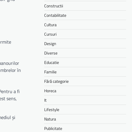
Constructii
Contabilitate
Cultura
Cursuri
ermite
Design
Diverse
Educatie
panourilor
umbrelor în
Familie
Fără categorie
Horeca
Pentru a fi
est sens,
It
Lifestyle
ediul și
Natura
Publicitate