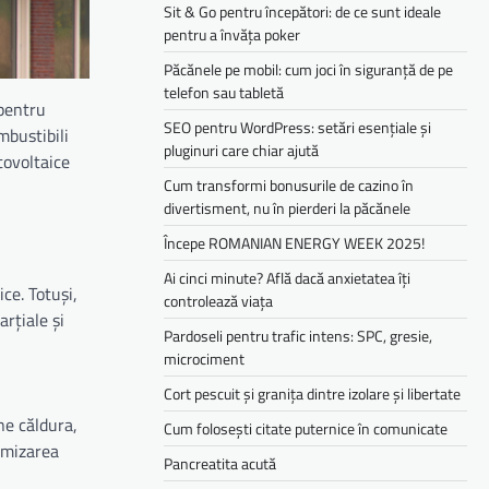
Sit & Go pentru începători: de ce sunt ideale
pentru a învăța poker
Păcănele pe mobil: cum joci în siguranță de pe
telefon sau tabletă
 pentru
SEO pentru WordPress: setări esențiale și
mbustibili
pluginuri care chiar ajută
tovoltaice
Cum transformi bonusurile de cazino în
divertisment, nu în pierderi la păcănele
Începe ROMANIAN ENERGY WEEK 2025!
Ai cinci minute? Află dacă anxietatea îți
ce. Totuși,
controlează viața
rțiale și
Pardoseli pentru trafic intens: SPC, gresie,
microciment
Cort pescuit și granița dintre izolare și libertate
ne căldura,
Cum folosești citate puternice în comunicate
timizarea
Pancreatita acută