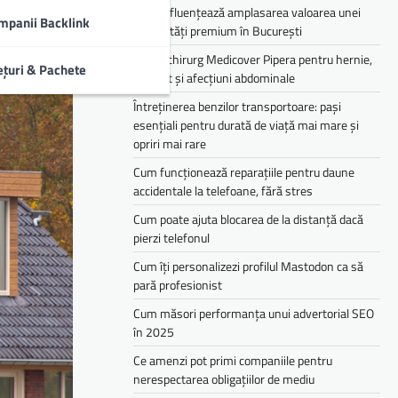
Cum influențează amplasarea valoarea unei
mpanii Backlink
proprietăți premium în București
Medic chirurg Medicover Pipera pentru hernie,
ețuri & Pachete
colecist și afecțiuni abdominale
Întreținerea benzilor transportoare: pași
esențiali pentru durată de viață mai mare și
opriri mai rare
Cum funcționează reparațiile pentru daune
accidentale la telefoane, fără stres
Cum poate ajuta blocarea de la distanță dacă
pierzi telefonul
Cum îți personalizezi profilul Mastodon ca să
pară profesionist
Cum măsori performanța unui advertorial SEO
în 2025
Ce amenzi pot primi companiile pentru
nerespectarea obligațiilor de mediu­­