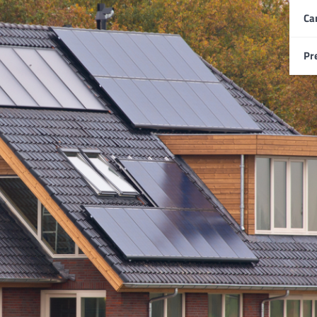
Ca
Pr