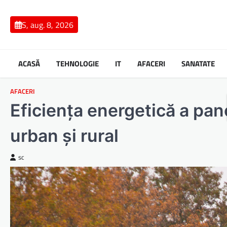
Skip
to
S, aug. 8, 2026
content
ACASĂ
TEHNOLOGIE
IT
AFACERI
SANATATE
AFACERI
Eficiența energetică a pano
urban și rural
sc