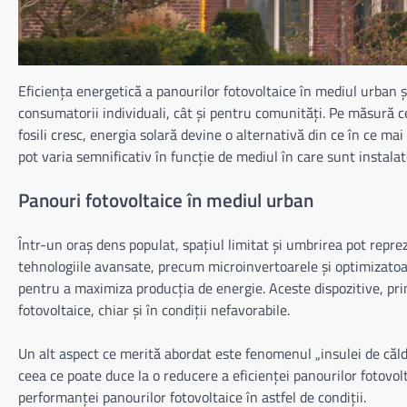
Eficiența energetică a panourilor fotovoltaice în mediul urban ș
consumatorii individuali, cât și pentru comunități. Pe măsură c
fosili cresc, energia solară devine o alternativă din ce în ce ma
pot varia semnificativ în funcție de mediul în care sunt instal
Panouri fotovoltaice în mediul urban
Într-un oraș dens populat, spațiul limitat și umbrirea pot repre
tehnologiile avansate, precum microinvertoarele și optimizatoar
pentru a maximiza producția de energie. Aceste dispozitive, pri
fotovoltaice, chiar și în condiții nefavorabile.
Un alt aspect ce merită abordat este fenomenul „insulei de căldur
ceea ce poate duce la o reducere a eficienței panourilor fotovol
performanței panourilor fotovoltaice în astfel de condiții.