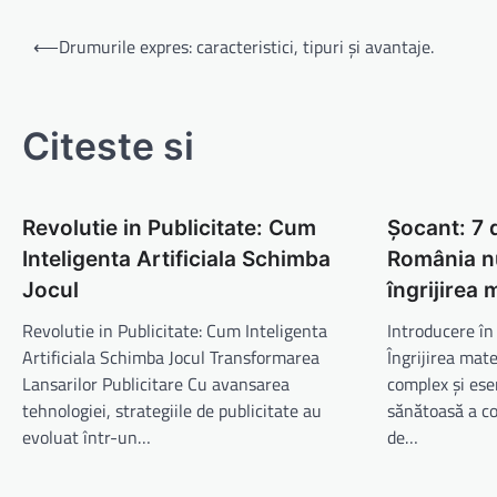
Navigare
⟵
Drumurile expres: caracteristici, tipuri și avantaje.
în
articole
Citeste si
Revolutie in Publicitate: Cum
Șocant: 7 
Inteligenta Artificiala Schimba
România nu
Jocul
îngrijirea 
Revolutie in Publicitate: Cum Inteligenta
Introducere în
Artificiala Schimba Jocul Transformarea
Îngrijirea mat
Lansarilor Publicitare Cu avansarea
complex și ese
tehnologiei, strategiile de publicitate au
sănătoasă a co
evoluat într-un…
de…