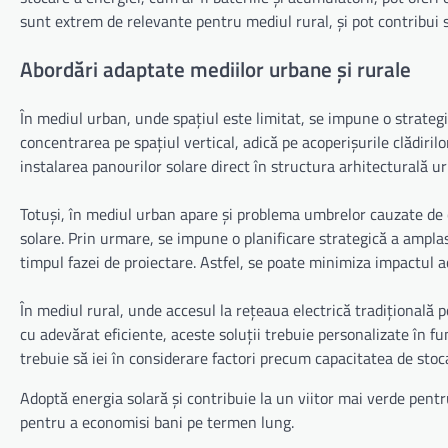
sunt extrem de relevante pentru mediul rural, și pot contribui se
Abordări adaptate mediilor urbane și rurale
În mediul urban, unde spațiul este limitat, se impune o strategie
concentrarea pe spațiul vertical, adică pe acoperișurile clădirilo
instalarea panourilor solare direct în structura arhitecturală ur
Totuși, în mediul urban apare și problema umbrelor cauzate de clă
solare. Prin urmare, se impune o planificare strategică a amplas
timpul fazei de proiectare. Astfel, se poate minimiza impactul ac
În mediul rural, unde accesul la rețeaua electrică tradițională po
cu adevărat eficiente, aceste soluții trebuie personalizate în fu
trebuie să iei în considerare factori precum capacitatea de sto
Adoptă energia solară și contribuie la un viitor mai verde pentru
pentru a economisi bani pe termen lung.