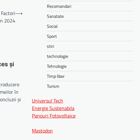
Recomandari
 Factori
⟶
Sanatate
în 2024
Social
Sport
stiri
technologie
es și
Tehnologie
Timp liber
ntroducere
Turism
meilor în
ncluzii și
Universul Tech
Energie Sustenabila
Panouri Fotovoltaice
Mastodon