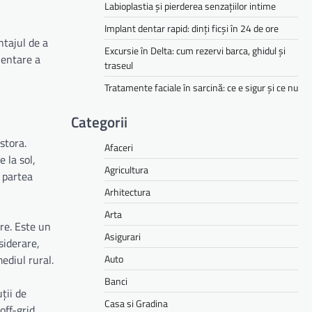
Labioplastia și pierderea senzațiilor intime
Implant dentar rapid: dinți ficși în 24 de ore
ntajul de a
Excursie în Delta: cum rezervi barca, ghidul și
ientare a
traseul
Tratamente faciale în sarcină: ce e sigur și ce nu
Categorii
stora.
Afaceri
 la sol,
Agricultura
n partea
Arhitectura
Arta
are. Este un
Asigurari
siderare,
Auto
ediul rural.
Banci
ții de
Casa si Gradina
off-grid