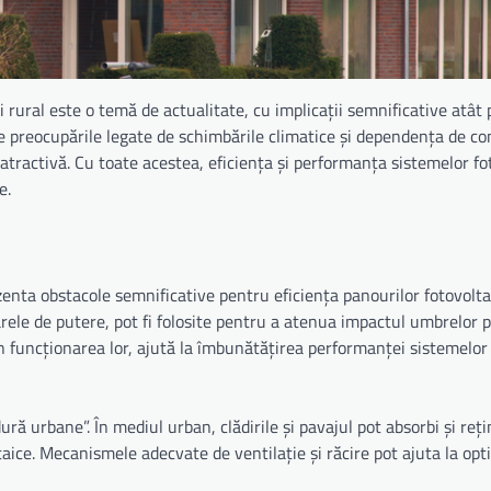
i rural este o temă de actualitate, cu implicații semnificative atât
e preocupările legate de schimbările climatice și dependența de co
i atractivă. Cu toate acestea, eficiența și performanța sistemelor fo
ate.
zenta obstacole semnificative pentru eficiența panourilor fotovoltai
ele de putere, pot fi folosite pentru a atenua impactul umbrelor pa
n funcționarea lor, ajută la îmbunătățirea performanței sistemelor
ă urbane”. În mediul urban, clădirile și pavajul pot absorbi și reți
taice. Mecanismele adecvate de ventilație și răcire pot ajuta la op