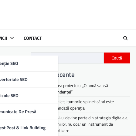
ICII
CONTACT
Caută
enție SEO
l
Articole recente
vertoriale SEO
Lansarea proiectului „O nouă șansă
independenței”
ticole SEO
Chisturile și tumorile splinei: când este
recomandată operația
municate De Presă
De ce AI-ul devine parte din strategia digitala a
companiilor, nu doar un instrument de
est Post & Link Building
automatizare