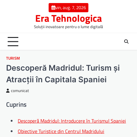
Skip
vin, aug. 7, 2026
to
Era Tehnologica
content
Soluții inovatoare pentru o lume digitală
TURISM
Descoperă Madridul: Turism și
Atracții în Capitala Spaniei
comunicat
Cuprins
Descoperă Madridul: Introducere în Turismul Spaniei
Obiective Turistice din Centrul Madridului