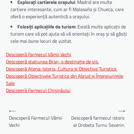
Explorați cartierele orașului
: Madrid are multe
cartiere interesante, cum ar fi Malasaña și Chueca, care
oferă o experiență autentică a orașului.
Folosiți aplicațiile de turism
: Există multe aplicații de
turism care vă pot ajuta să vă orientați în oraș și să găsiți
cele mai bune locuri de vizitat.
Descoperă Farmecul Vămii Vechi
Descoperă statiunea Bran, o destinație de vis.
Descoperă Atena: Istoria, Cultura și Obiective Turistice.
Descoperă Obiectivele Turistice din Abrud și Împrejurimile
Sale
Descoperă Farmecul Chișinăului
Navigare
⟵
⟶
în
Descoperă Farmecul Vămii
Descoperă farmecul istoric
Vechi
al Drobeta Turnu Severin.
articole