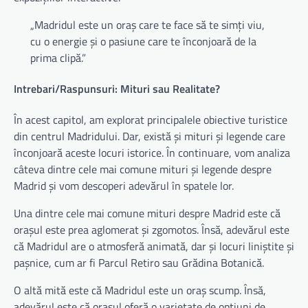
„Madridul este un oraș care te face să te simți viu,
cu o energie și o pasiune care te înconjoară de la
prima clipă.”
Intrebari/Raspunsuri: Mituri sau Realitate?
În acest capitol, am explorat principalele obiective turistice
din centrul Madridului. Dar, există și mituri și legende care
înconjoară aceste locuri istorice. În continuare, vom analiza
câteva dintre cele mai comune mituri și legende despre
Madrid și vom descoperi adevărul în spatele lor.
Una dintre cele mai comune mituri despre Madrid este că
orașul este prea aglomerat și zgomotos. Însă, adevărul este
că Madridul are o atmosferă animată, dar și locuri liniștite și
pașnice, cum ar fi Parcul Retiro sau Grădina Botanică.
O altă mită este că Madridul este un oraș scump. Însă,
adevărul este că orașul oferă o varietate de opțiuni de