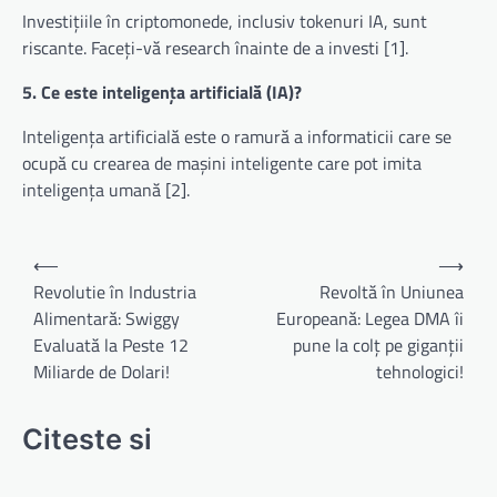
Investițiile în criptomonede, inclusiv tokenuri IA, sunt
riscante. Faceți-vă research înainte de a investi [1].
5. Ce este inteligența artificială (IA)?
Inteligența artificială este o ramură a informaticii care se
ocupă cu crearea de mașini inteligente care pot imita
inteligența umană [2].
Navigare
⟵
⟶
în
Revolutie în Industria
Revoltă în Uniunea
Alimentară: Swiggy
Europeană: Legea DMA îi
articole
Evaluată la Peste 12
pune la colț pe giganții
Miliarde de Dolari!
tehnologici!
Citeste si