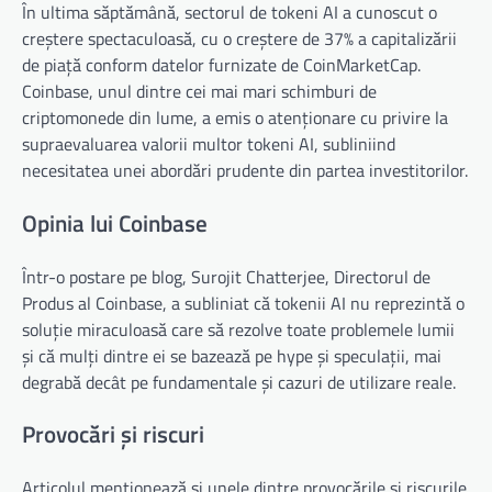
În ultima săptămână, sectorul de tokeni AI a cunoscut o
creștere spectaculoasă, cu o creștere de 37% a capitalizării
de piață conform datelor furnizate de CoinMarketCap.
Coinbase, unul dintre cei mai mari schimburi de
criptomonede din lume, a emis o atenționare cu privire la
supraevaluarea valorii multor tokeni AI, subliniind
necesitatea unei abordări prudente din partea investitorilor.
Opinia lui Coinbase
Într-o postare pe blog, Surojit Chatterjee, Directorul de
Produs al Coinbase, a subliniat că tokenii AI nu reprezintă o
soluție miraculoasă care să rezolve toate problemele lumii
și că mulți dintre ei se bazează pe hype și speculații, mai
degrabă decât pe fundamentale și cazuri de utilizare reale.
Provocări și riscuri
Articolul menționează și unele dintre provocările și riscurile