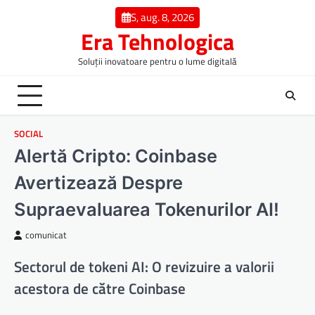
Skip
S, aug. 8, 2026
to
Era Tehnologica
content
Soluții inovatoare pentru o lume digitală
SOCIAL
Alertă Cripto: Coinbase
Avertizează Despre
Supraevaluarea Tokenurilor AI!
comunicat
Sectorul de tokeni AI: O revizuire a valorii
acestora de către Coinbase