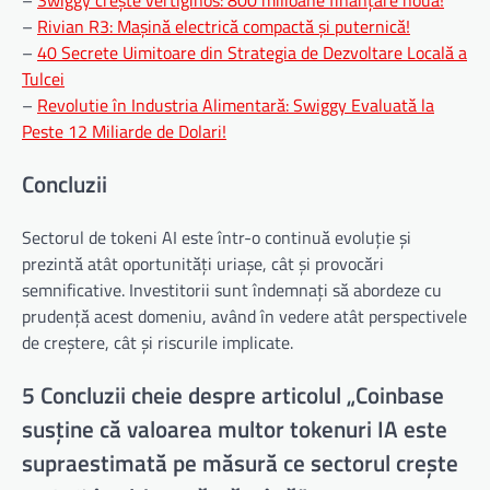
–
Swiggy crește vertiginos: 800 milioane finanțare nouă!
–
Rivian R3: Mașină electrică compactă și puternică!
–
40 Secrete Uimitoare din Strategia de Dezvoltare Locală a
Tulcei
–
Revolutie în Industria Alimentară: Swiggy Evaluată la
Peste 12 Miliarde de Dolari!
Concluzii
Sectorul de tokeni AI este într-o continuă evoluție și
prezintă atât oportunități uriașe, cât și provocări
semnificative. Investitorii sunt îndemnați să abordeze cu
prudență acest domeniu, având în vedere atât perspectivele
de creștere, cât și riscurile implicate.
5 Concluzii cheie despre articolul „Coinbase
susține că valoarea multor tokenuri IA este
supraestimată pe măsură ce sectorul crește