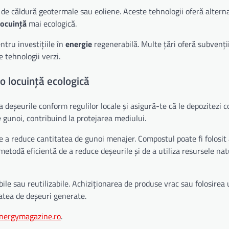
 de căldură geotermale sau eoliene. Aceste tehnologii oferă altern
locuință
mai ecologică.
tru investițiile în
energie
regenerabilă. Multe țări oferă subvenții
 tehnologii verzi.
o locuință ecologică
a deșeurile conform regulilor locale și asigură-te că le depozitezi c
 gunoi, contribuind la protejarea mediului.
 a reduce cantitatea de gunoi menajer. Compostul poate fi folosit
 metodă eficientă de a reduce deșeurile și de a utiliza resursele nat
le sau reutilizabile. Achiziționarea de produse vrac sau folosirea
atea de deșeuri generate.
nergymagazine.ro
.