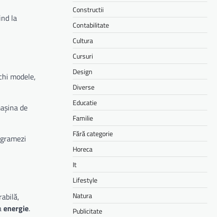
Constructii
ind la
Contabilitate
Cultura
Cursuri
Design
chi modele,
Diverse
Educatie
mașina de
Familie
Fără categorie
rogramezi
Horeca
It
Lifestyle
Natura
abilă,
la
energie
.
Publicitate