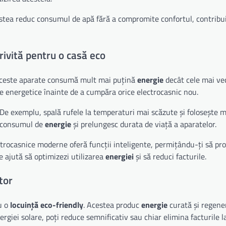
cestea reduc consumul de apă fără a compromite confortul, contribu
rivită pentru o casă eco
 Aceste aparate consumă mult mai puțină
energie
decât cele mai ve
le energetice înainte de a cumpăra orice electrocasnic nou.
. De exemplu, spală rufele la temperaturi mai scăzute și folosește 
c consumul de
energie
și prelungesc durata de viață a aparatelor.
ectrocasnice moderne oferă funcții inteligente, permițându-ți să p
e ajută să optimizezi utilizarea
energiei
și să reduci facturile.
tor
u o
locuință eco-friendly
. Acestea produc
energie
curată și regener
ergiei solare, poți reduce semnificativ sau chiar elimina facturile 