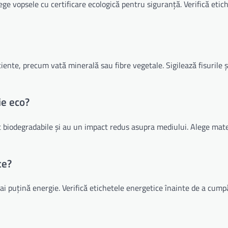
lege vopsele cu certificare ecologică pentru siguranță. Verifică eti
ciente, precum vată minerală sau fibre vegetale. Sigilează fisurile ș
ie eco?
biodegradabile și au un impact redus asupra mediului. Alege mate
te?
 puțină energie. Verifică etichetele energetice înainte de a cump