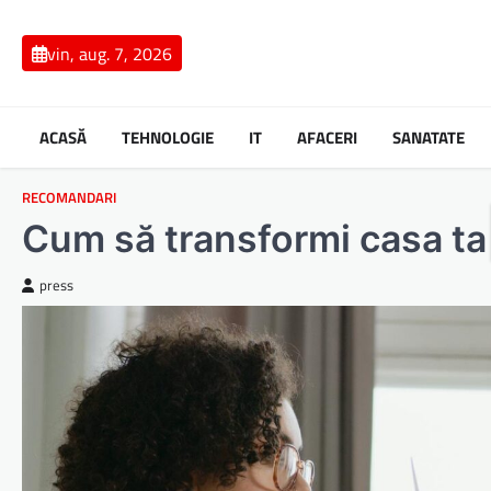
Skip
to
vin, aug. 7, 2026
content
ACASĂ
TEHNOLOGIE
IT
AFACERI
SANATATE
RECOMANDARI
Cum să transformi casa ta 
press