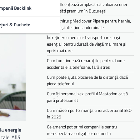
Cum influențează amplasarea valoarea unei
mpanii Backlink
proprietăți premium în București
Medic chirurg Medicover Pipera pentru hernie,
ețuri & Pachete
colecist și afecțiuni abdominale
Întreținerea benzilor transportoare: pași
esențiali pentru durată de viață mai mare și
opriri mai rare
Cum funcționează reparațiile pentru daune
accidentale la telefoane, fără stres
Cum poate ajuta blocarea de la distanță dacă
pierzi telefonul
Cum îți personalizezi profilul Mastodon ca să
pară profesionist
Cum măsori performanța unui advertorial SEO
în 2025
Ce amenzi pot primi companiile pentru
 la
energie
nerespectarea obligațiilor de mediu­­
tale. Află