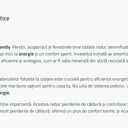
tice
iendly
. Pereții, acoperișul și ferestrele bine izolate reduc semnificat
ai mici la
energie
și un confort sporit. Investiția inițială se amorti
ficiente și ecologice, cum ar fi vata minerală din sticlă reciclată 
terialelor folosite la izolare este crucială pentru eficiența energet
 cele mai bune opțiuni pentru casa ta. Nu uita de izolarea podului,
ergie
.
iție importantă. Acestea reduc pierderile de căldură și contribuie 
 mult pierderile de căldură, oferind un plus de confort termic și ec