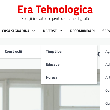
Era Tehnologica
Soluții inovatoare pentru o lume digitală
CASA SI GRADINA
DIVERSE
RECOMANDARI
SERV
Constructii
Timp Liber
Ag
într-o locuință eco-friendly
Educatie
Ad
Horeca
Ar
Co
Gu