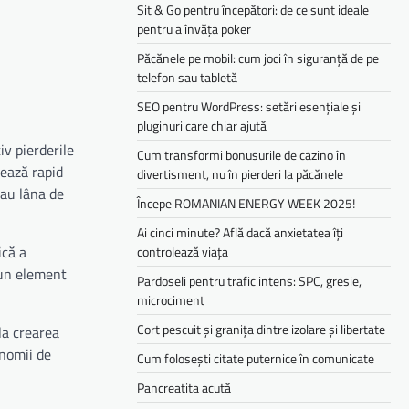
Sit & Go pentru începători: de ce sunt ideale
pentru a învăța poker
Păcănele pe mobil: cum joci în siguranță de pe
telefon sau tabletă
SEO pentru WordPress: setări esențiale și
pluginuri care chiar ajută
iv pierderile
Cum transformi bonusurile de cazino în
zează rapid
divertisment, nu în pierderi la păcănele
sau lâna de
Începe ROMANIAN ENERGY WEEK 2025!
Ai cinci minute? Află dacă anxietatea îți
ică a
controlează viața
 un element
Pardoseli pentru trafic intens: SPC, gresie,
microciment
Cort pescuit și granița dintre izolare și libertate
la crearea
onomii de
Cum folosești citate puternice în comunicate
Pancreatita acută