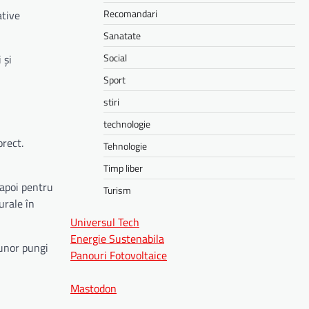
Recomandari
ative
Sanatate
Social
 și
Sport
stiri
technologie
orect.
Tehnologie
Timp liber
 apoi pentru
Turism
urale în
Universul Tech
Energie Sustenabila
 unor pungi
Panouri Fotovoltaice
Mastodon