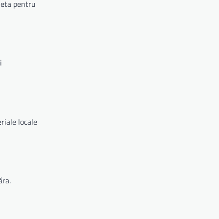
cheta pentru
i
riale locale
ăra.