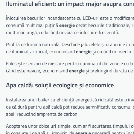
Iluminatul eficient: un impact major asupra co
Înlocuirea becurilor incandescente cu LED-uri este o modifica
consumă mult mai puțină
energie
decât becurile tradiționale, 
mult mai lungă, reducând nevoia de înlocuire frecventă.
Profită de lumina naturală. Deschide jaluzelele și draperiile în 
de iluminat artificial, economisind
energie
și creând un mediu m
Folosește senzori de mișcare pentru iluminatul din zonele cu tr
când este nevoie, economisind
energie
și prelungind durata de v
Apa caldă: soluții ecologice și economice
Instalarea unui boiler cu eficiență energetică ridicată este o i
de căldură pentru apă caldă pot reduce semnificativ consumul
apei, reducând amprenta de carbon.
Adoptarea unor obiceiuri simple, cum ar fi scurtarea timpului d
în consumul de apă și, implicit, de
energie
necesară pentru încă