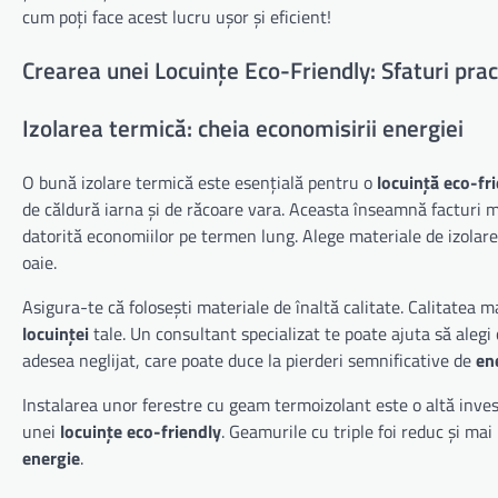
cum poți face acest lucru ușor și eficient!
Crearea unei Locuințe Eco-Friendly: Sfaturi prac
Izolarea termică: cheia economisirii energiei
O bună izolare termică este esențială pentru o
locuință eco-fr
de căldură iarna și de răcoare vara. Aceasta înseamnă facturi m
datorită economiilor pe termen lung. Alege materiale de izolare e
oaie.
Asigura-te că folosești materiale de înaltă calitate. Calitatea ma
locuinței
tale. Un consultant specializat te poate ajuta să alegi
adesea neglijat, care poate duce la pierderi semnificative de
en
Instalarea unor ferestre cu geam termoizolant este o altă invest
unei
locuințe eco-friendly
. Geamurile cu triple foi reduc și mai
energie
.