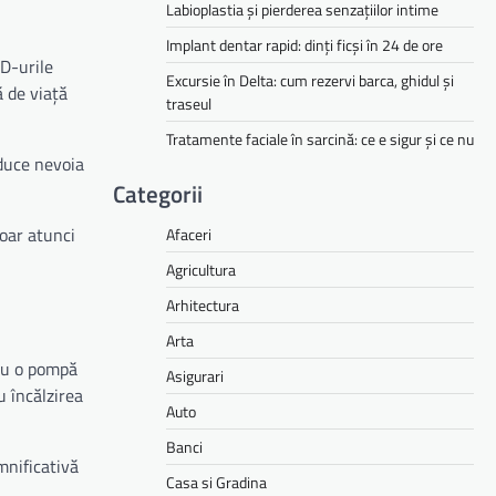
Labioplastia și pierderea senzațiilor intime
Implant dentar rapid: dinți ficși în 24 de ore
ED-urile
Excursie în Delta: cum rezervi barca, ghidul și
 de viață
traseul
Tratamente faciale în sarcină: ce e sigur și ce nu
educe nevoia
Categorii
doar atunci
Afaceri
Agricultura
Arhitectura
Arta
sau o pompă
Asigurari
 încălzirea
Auto
Banci
mnificativă
Casa si Gradina