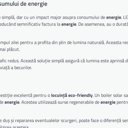
nsumului de energie
re simplă, dar cu un impact major asupra consumului de
energie
. L
reducând semnificativ factura la
energie
. De asemenea, au o durată
timpul zilei pentru a profita din plin de lumina naturală. Aceasta r
ai plăcut.
afic redus. Această soluție simplă asigură că lumina este aprinsă 
iață a becurilor.
nvestiție excelentă pentru o
locuință eco-friendly
. Un boiler solar 
 de
energie
. Acestea utilizează surse regenerabile de
energie
pentru
e duș și repararea eventualelor scurgeri, poate face o diferență se
lzirea acesteia.