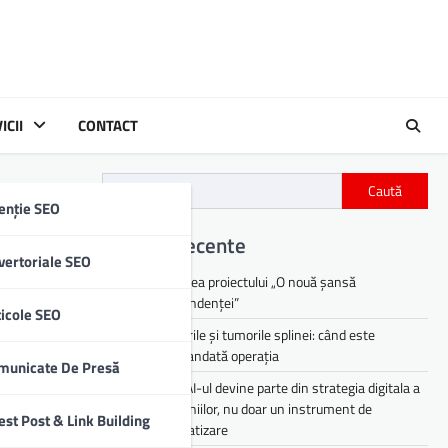
ICII
CONTACT
Caută
enție SEO
Articole recente
vertoriale SEO
Lansarea proiectului „O nouă șansă
independenței”
ticole SEO
Chisturile și tumorile splinei: când este
recomandată operația
municate De Presă
De ce AI-ul devine parte din strategia digitala a
companiilor, nu doar un instrument de
est Post & Link Building
automatizare