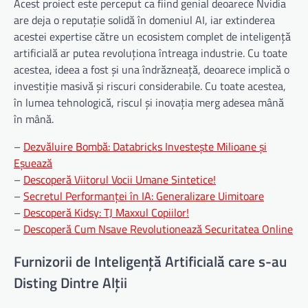
Acest proiect este perceput ca fiind genial deoarece Nvidia
are deja o reputație solidă în domeniul AI, iar extinderea
acestei expertise către un ecosistem complet de inteligență
artificială ar putea revoluționa întreaga industrie. Cu toate
acestea, ideea a fost și una îndrăzneață, deoarece implică o
investiție masivă și riscuri considerabile. Cu toate acestea,
în lumea tehnologică, riscul și inovația merg adesea mână
în mână.
–
Dezvăluire Bombă: Databricks Investește Milioane și
Eșuează
–
Descoperă Viitorul Vocii Umane Sintetice!
–
Secretul Performanței în IA: Generalizare Uimitoare
–
Descoperă Kidsy: TJ Maxxul Copiilor!
–
Descoperă Cum Nsave Revolutionează Securitatea Online
Furnizorii de Inteligență Artificială care s-au
Disting Dintre Alții