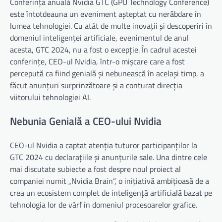
Conferința anuală Nvidia GTC (GPU Technology Conference)
este întotdeauna un eveniment așteptat cu nerăbdare în
lumea tehnologiei. Cu atât de multe inovații și descoperiri în
domeniul inteligenței artificiale, evenimentul de anul
acesta, GTC 2024, nu a fost o excepție. În cadrul acestei
conferințe, CEO-ul Nvidia, într-o mișcare care a fost
percepută ca fiind genială și nebunească în același timp, a
făcut anunțuri surprinzătoare și a conturat direcția
viitorului tehnologiei AI.
Nebunia Genială a CEO-ului Nvidia
CEO-ul Nvidia a captat atenția tuturor participanților la
GTC 2024 cu declarațiile și anunțurile sale. Una dintre cele
mai discutate subiecte a fost despre noul proiect al
companiei numit „Nvidia Brain”, o inițiativă ambițioasă de a
crea un ecosistem complet de inteligență artificială bazat pe
tehnologia lor de vârf în domeniul procesoarelor grafice.