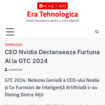
Skip
vin, aug. 7, 2026
to
Era Tehnologica
content
Soluții inovatoare pentru o lume digitală
TEHNOLOGIE
CEO Nvidia Declanseaza Furtuna
AI la GTC 2024
comunicat
GTC 2024: Nebunia Genială a CEO-ului Nvidia
și Ce Furnizori de Inteligență Artificială s-au
Disting Dintre Alții