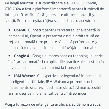
Pe lângă anunțurile surprinzătoare ale CEO-ului Nvidia,
GTC 2024 a fost o platformă importantă pentru furnizorii de
inteligență artificială să-și prezinte ultimele inovații și
soluții. Printre aceștia, câțiva s-au distins cu adevărat:
OpenAI
: Cunoscut pentru cercetarea lor avansată în
domeniul AI, OpenAI a prezentat o nouă arhitectură de
rețea neuronală care promite să aducă performanțe și
eficiență remarcabile în domeniul învățării automate.
Google AI
: Google a impresionat cu tehnologiile lor de
învățare automată și cu aplicațiile practice ale acestora în
diverse domenii, de la medicină la transport.
IBM Watson
: Cu expertiza lor legendară în domeniul
inteligenței artificiale, IBM Watson a prezentat noi
instrumente și servicii destinate să facă AI mai accesibil
și mai ușor de implementat pentru întreprinderi.
Acești furnizori de inteligență artificială au demonstrat că