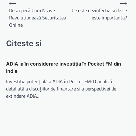
Navigare
⟵
⟶
în
Descoperă Cum Nsave
Ce este dezinfectia si de ce
Revolutionează Securitatea
este importanta?
articole
Online
Citeste si
ADIA ia în considerare investiția în Pocket FM din
India
Investiția potențială a ADIA în Pocket FM: O analiză
detaliată a discuțiilor de finanțare și a perspectivei de
extindere ADIA…