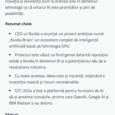
inovația și excelența sunt la ordinea zilei în domeniul
tehnologic și că viitorul AI este promițător și plin de
posibilități.
Rezumat cheie:
CEO-ul Nvidia a anunțat un proiect ambițios numit
„Nvidia Brain”, un ecosistem complet de inteligență
artificială bazat pe tehnologia GPU.
Proiectul este văzut ca fiind genial datorită reputației
solide a Nvidia în domeniul AI și a potențialului său de a
revoluționa industria.
Cu toate acestea, ideea este și riscantă, implicând o
investiție masivă și riscuri considerabile.
GTC 2024 a fost o platformă pentru furnizorii de AI
să-și prezinte inovațiile, printre care OpenAI, Google AI și
IBM Watson s-au distins.
Sfaturi: