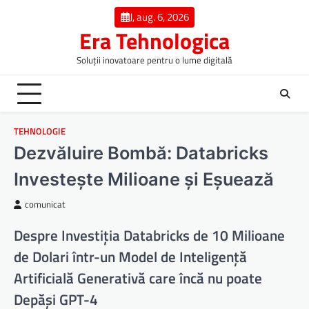
Skip
J, aug. 6, 2026
to
Era Tehnologica
content
Soluții inovatoare pentru o lume digitală
TEHNOLOGIE
Dezvăluire Bombă: Databricks
Investește Milioane și Eșuează
comunicat
Despre Investiția Databricks de 10 Milioane
de Dolari într-un Model de Inteligență
Artificială Generativă care încă nu poate
Depăși GPT-4