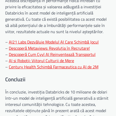
Această discrepanță în performanțe ridică întrebări cu
privire la eficacitatea și valoarea adăugată a investiției
Databricks în acest model de inteligență artificială
generativă. Cu toate că există posibilitatea ca acest model
să aibă potențialul de a îmbunătăți performanțele sale în
viitor, rezultatele actuale nu sunt la nivelul așteptărilor.
–
AI21 Labs Dezvăluie Modelul AI Care Schimbă Jocul
–
Descoperă Metaviews: Revoluția în Recrutare!
–
Descoperă Cum Cyvl AI Reinventează Transportul
–
AI si Robotii: Viitorul Culturii de Mere
–
Century Health Schimbă Farmaceutica cu AI de 2M
Concluzii
În concluzie, investiția Databricks de 10 milioane de dolari
într-un model de inteligență artificială generativă a stârnit
interesul comunității tehnologice. Cu toate acestea,
rezultatele obținute până în prezent arată că acest model