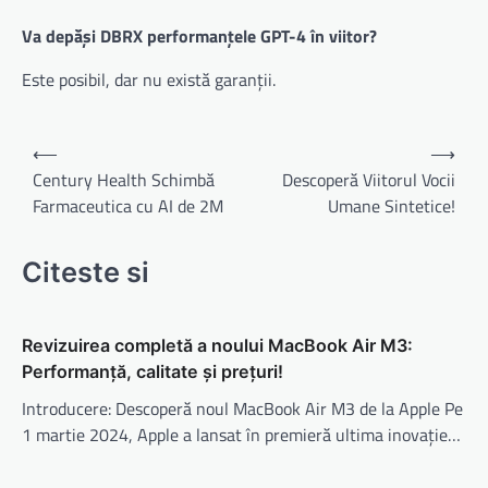
Va depăși DBRX performanțele GPT-4 în viitor?
Este posibil, dar nu există garanții.
Navigare
⟵
⟶
în
Century Health Schimbă
Descoperă Viitorul Vocii
Farmaceutica cu AI de 2M
Umane Sintetice!
articole
Citeste si
Revizuirea completă a noului MacBook Air M3:
Performanță, calitate și prețuri!
Introducere: Descoperă noul MacBook Air M3 de la Apple Pe
1 martie 2024, Apple a lansat în premieră ultima inovație…