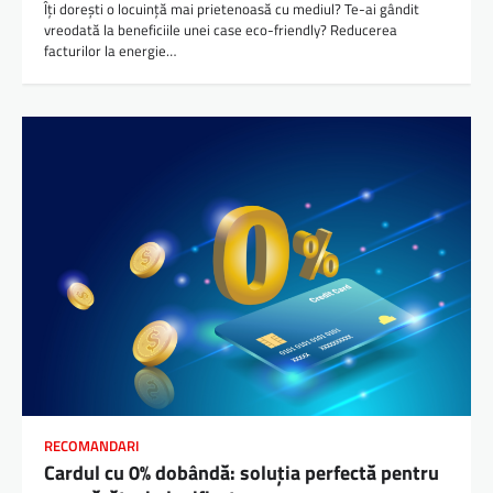
Îți dorești o locuință mai prietenoasă cu mediul? Te-ai gândit
vreodată la beneficiile unei case eco-friendly? Reducerea
facturilor la energie…
RECOMANDARI
Cardul cu 0% dobândă: soluția perfectă pentru