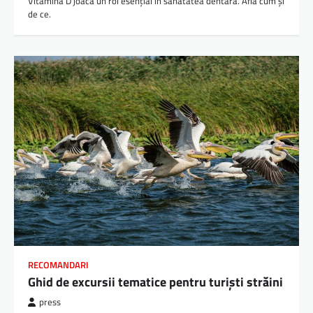
Vitamina D joacă un rol esențial în sănătatea dentară. Află cum și
de ce.
RECOMANDARI
Ghid de excursii tematice pentru turiști străini
press