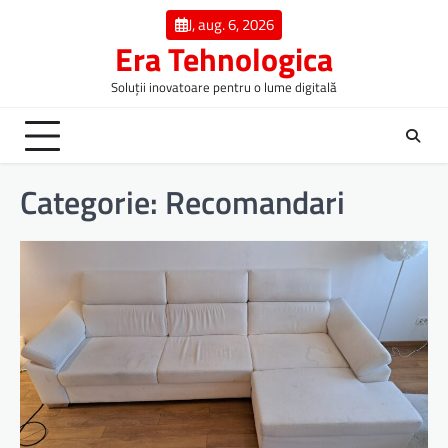
Skip
J, aug. 6, 2026
to
Era Tehnologica
content
Soluții inovatoare pentru o lume digitală
Categorie:
Recomandari