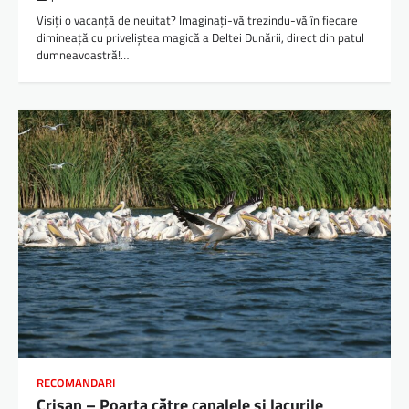
Visiți o vacanță de neuitat? Imaginați-vă trezindu-vă în fiecare
dimineață cu priveliștea magică a Deltei Dunării, direct din patul
dumneavoastră!…
RECOMANDARI
Crișan – Poarta către canalele și lacurile