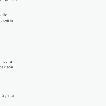
voile
elevii în
timpul și
me riscuri
ră și mai