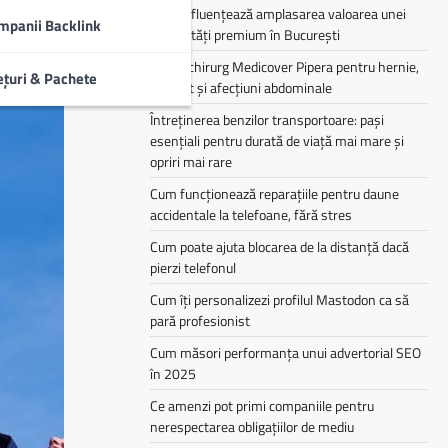
Cum influențează amplasarea valoarea unei
mpanii Backlink
proprietăți premium în București
Medic chirurg Medicover Pipera pentru hernie,
ețuri & Pachete
colecist și afecțiuni abdominale
Întreținerea benzilor transportoare: pași
esențiali pentru durată de viață mai mare și
opriri mai rare
Cum funcționează reparațiile pentru daune
accidentale la telefoane, fără stres
Cum poate ajuta blocarea de la distanță dacă
pierzi telefonul
Cum îți personalizezi profilul Mastodon ca să
pară profesionist
Cum măsori performanța unui advertorial SEO
în 2025
Ce amenzi pot primi companiile pentru
nerespectarea obligațiilor de mediu­­