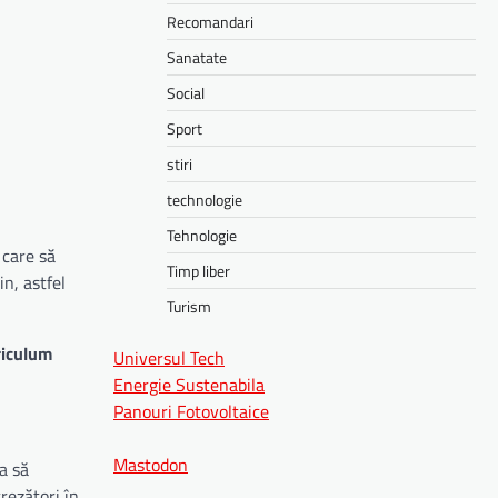
Recomandari
Sanatate
Social
Sport
stiri
technologie
Tehnologie
 care să
Timp liber
in, astfel
Turism
riculum
Universul Tech
Energie Sustenabila
Panouri Fotovoltaice
Mastodon
a să
rezători în