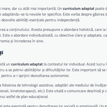
i mare, dar cu atât mai importantă. Un
curriculum adaptat
poate d
și adaptându-se la nevoile lor specifice. Este vorba despre găsirea 
și dezvolte abilități esențiale pentru independență.
ea a conținutului. Acesta presupune o abordare holistică, care ia 
i. Este o abordare individualizată, cu obiective clare și adaptate, c
nomia și încrederea în sine.
ți
sită un
curriculum adaptat
la contextul lor individual. Acest lucr
a se potrivi abilităților și dificultăților lor. Este important să se 
a pentru a-i sprijini dezvoltarea autonomiei.
 folosirea de tehnologii assistive, adaptări ale mediului de învățare
onali, kinetoterapeuți, etc.). Este vitală o comunicare deschisă și 
unui astfel de plan educațional.
l este esențială pentru dezvoltarea lor socială și emoțională. Un
c