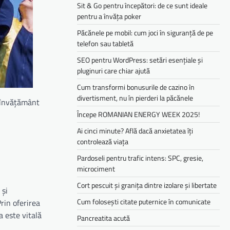
Sit & Go pentru începători: de ce sunt ideale
pentru a învăța poker
Păcănele pe mobil: cum joci în siguranță de pe
telefon sau tabletă
SEO pentru WordPress: setări esențiale și
pluginuri care chiar ajută
Cum transformi bonusurile de cazino în
divertisment, nu în pierderi la păcănele
 învățământ
Începe ROMANIAN ENERGY WEEK 2025!
Ai cinci minute? Află dacă anxietatea îți
controlează viața
Pardoseli pentru trafic intens: SPC, gresie,
microciment
Cort pescuit și granița dintre izolare și libertate
 și
Cum folosești citate puternice în comunicate
Prin oferirea
a este vitală
Pancreatita acută