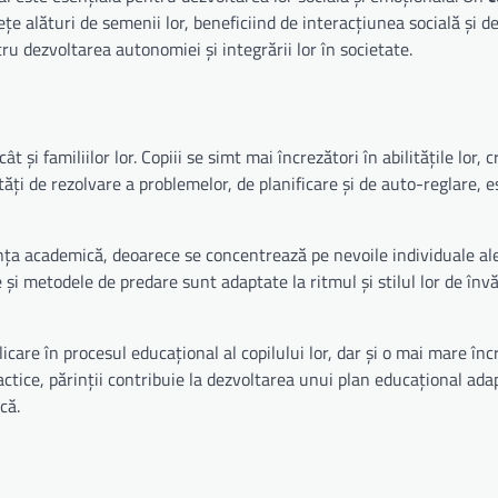
țe alături de semenii lor, beneficiind de interacțiunea socială și de
u dezvoltarea autonomiei și integrării lor în societate.
t și familiilor lor. Copiii se simt mai încrezători în abilitățile lor, 
ități de rezolvare a problemelor, de planificare și de auto-reglare, e
a academică, deoarece se concentrează pe nevoile individuale ale
 și metodele de predare sunt adaptate la ritmul și stilul lor de învă
are în procesul educațional al copilului lor, dar și o mai mare înc
actice, părinții contribuie la dezvoltarea unui plan educațional ada
că.