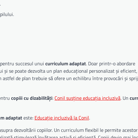
.
pilului.
lă pentru succesul unui
curriculum adaptat
. Doar printr-o abordare
lui și se poate dezvolta un plan educațional personalizat și eficient,
stfel de plan trebuie să ofere un echilibru între provocări și sprij
pentru
copiii cu dizabilități
:
Conil susține educația incluzivă
. Un
cur
um adaptat
este:
Educație incluzivă la Conil
.
pra dezvoltării copiilor. Un curriculum flexibil le permite acestor
izată stimulează învățarea activă și eficientă. Copiii devin mai înc