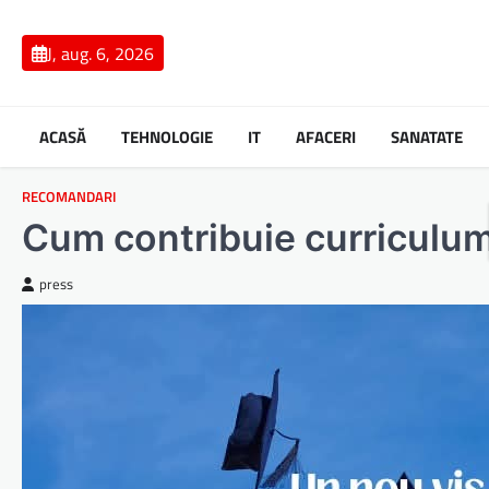
Skip
to
J, aug. 6, 2026
content
ACASĂ
TEHNOLOGIE
IT
AFACERI
SANATATE
RECOMANDARI
Cum contribuie curriculum
press