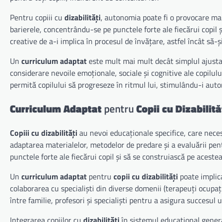
Pentru copiii cu
dizabilități
, autonomia poate fi o provocare ma
barierele, concentrându-se pe punctele forte ale fiecărui copil 
creative de a-i implica în procesul de învățare, astfel încât să-
Un
curriculum adaptat
este mult mai mult decât simplul ajustar
considerare nevoile emoționale, sociale și cognitive ale copilulu
permită copilului să progreseze în ritmul lui, stimulându-i auto
Curriculum Adaptat
pentru
Copii cu Dizabilită
Copiii cu dizabilități
au nevoi educaționale specifice, care nece
adaptarea materialelor, metodelor de predare și a evaluării pentru 
punctele forte ale fiecărui copil și să se construiască pe aceste
Un
curriculum adaptat
pentru
copii cu dizabilități
poate implica
colaborarea cu specialiști din diverse domenii (terapeuți ocupați
între familie, profesori și specialiști pentru a asigura succesul 
Integrarea copiilor cu
dizabilități
în sistemul educațional genera