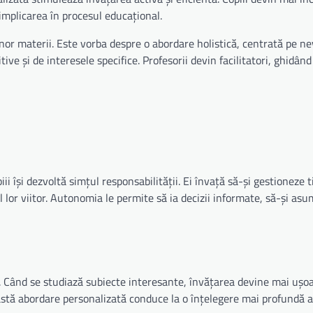
 implicarea în procesul educațional.
r materii. Este vorba despre o abordare holistică, centrată pe ne
ive și de interesele specifice. Profesorii devin facilitatori, ghidând 
piii își dezvoltă simțul responsabilității. Ei învață să-și gestioneze 
lor viitor. Autonomia le permite să ia decizii informate, să-și asu
. Când se studiază subiecte interesante, învățarea devine mai ușoa
astă abordare personalizată conduce la o înțelegere mai profundă a