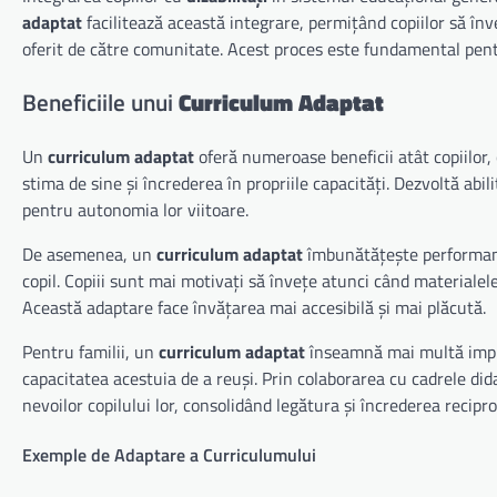
adaptat
facilitează această integrare, permițând copiilor să înve
oferit de către comunitate. Acest proces este fundamental pentr
Beneficiile unui
Curriculum Adaptat
Un
curriculum adaptat
oferă numeroase beneficii atât copiilor, câ
stima de sine și încrederea în propriile capacități. Dezvoltă abil
pentru autonomia lor viitoare.
De asemenea, un
curriculum adaptat
îmbunătățește performanț
copil. Copiii sunt mai motivați să învețe atunci când materialele
Această adaptare face învățarea mai accesibilă și mai plăcută.
Pentru familii, un
curriculum adaptat
înseamnă mai multă implic
capacitatea acestuia de a reuși. Prin colaborarea cu cadrele did
nevoilor copilului lor, consolidând legătura și încrederea recipro
Exemple de Adaptare a Curriculumului