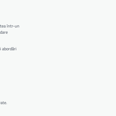
atea într-un
rdare
i abordări
vate.