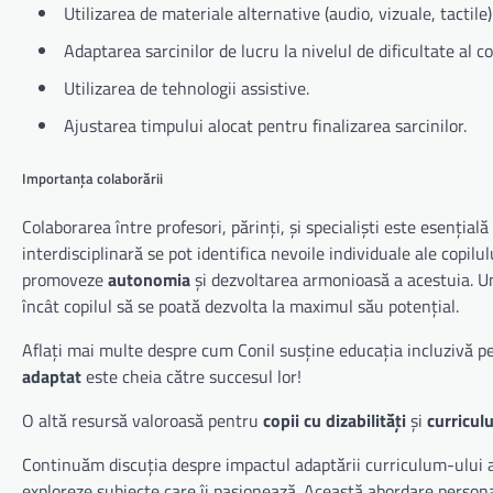
Utilizarea de materiale alternative (audio, vizuale, tactile)
Adaptarea sarcinilor de lucru la nivelul de dificultate al co
Utilizarea de tehnologii assistive.
Ajustarea timpului alocat pentru finalizarea sarcinilor.
Importanța colaborării
Colaborarea între profesori, părinți, și specialiști este esenția
interdisciplinară se pot identifica nevoile individuale ale copilu
promoveze
autonomia
și dezvoltarea armonioasă a acestuia. Un a
încât copilul să se poată dezvolta la maximul său potențial.
Aflați mai multe despre cum Conil susține educația incluzivă 
adaptat
este cheia către succesul lor!
O altă resursă valoroasă pentru
copii cu dizabilități
și
curricul
Continuăm discuția despre impactul adaptării curriculum-ului asu
exploreze subiecte care îi pasionează. Această abordare personal