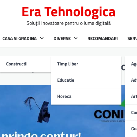
Era Tehnologica
Soluții inovatoare pentru o lume digitală
CASA SI GRADINA
DIVERSE
RECOMANDARI
SERV
Constructii
Timp Liber
Ag
ul adaptat la autonomia cop
Educatie
Ad
Horeca
Ar
Co
Gu