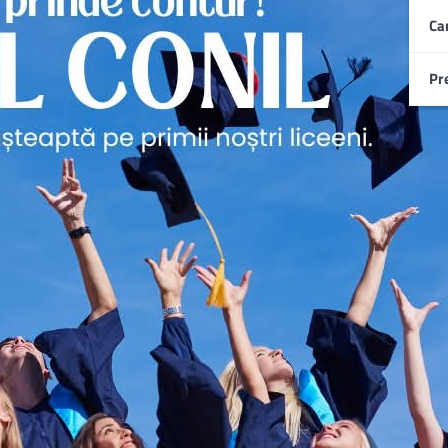
Ca
Pr