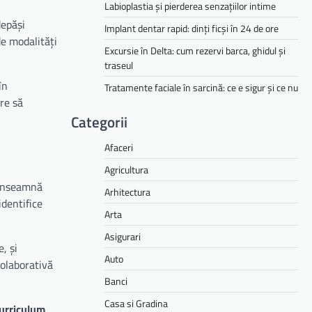
Labioplastia și pierderea senzațiilor intime
epăși
Implant dentar rapid: dinți ficși în 24 de ore
de modalități
Excursie în Delta: cum rezervi barca, ghidul și
traseul
în
Tratamente faciale în sarcină: ce e sigur și ce nu
are să
Categorii
Afaceri
Agricultura
u înseamnă
Arhitectura
identifice
Arta
Asigurari
, și
Auto
colaborativă
Banci
Casa si Gradina
urriculum