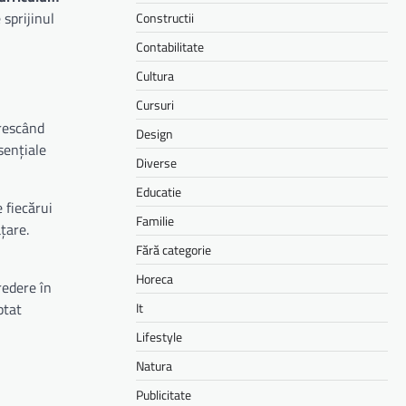
 sprijinul
Constructii
Contabilitate
Cultura
Cursuri
crescând
Design
sențiale
Diverse
Educatie
 fiecărui
Familie
țare.
Fără categorie
Horeca
redere în
ptat
It
Lifestyle
Natura
Publicitate