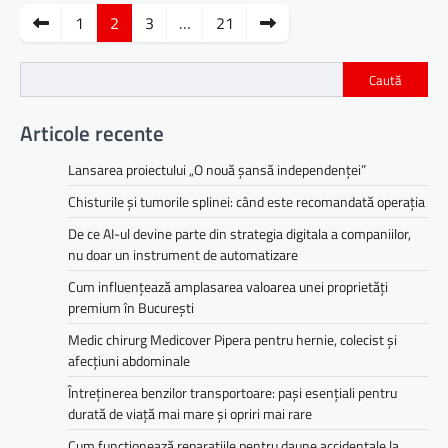
Paginație
1
2
3
…
21
articole
Caută
Articole recente
Lansarea proiectului „O nouă șansă independenței”
Chisturile și tumorile splinei: când este recomandată operația
De ce AI-ul devine parte din strategia digitala a companiilor,
nu doar un instrument de automatizare
Cum influențează amplasarea valoarea unei proprietăți
premium în București
Medic chirurg Medicover Pipera pentru hernie, colecist și
afecțiuni abdominale
Întreținerea benzilor transportoare: pași esențiali pentru
durată de viață mai mare și opriri mai rare
Cum funcționează reparațiile pentru daune accidentale la