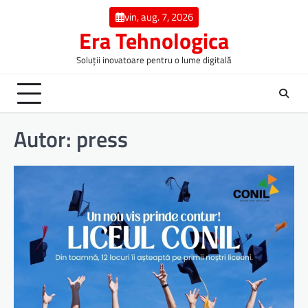
Skip
vin, aug. 7, 2026
to
Era Tehnologica
content
Soluții inovatoare pentru o lume digitală
Autor:
press