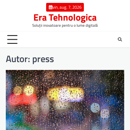
Skip
vin, aug. 7, 2026
to
Era Tehnologica
content
Soluții inovatoare pentru o lume digitală
Autor:
press