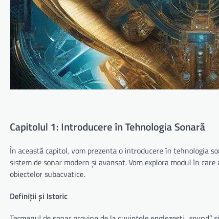
Capitolul 1: Introducere în Tehnologia Sonară
În această capitol, vom prezenta o introducere în tehnologia s
sistem de sonar modern și avansat. Vom explora modul în care 
obiectelor subacvatice.
Definiții și Istoric
Termenul de sonar provine de la cuvintele englezești „sound” și 