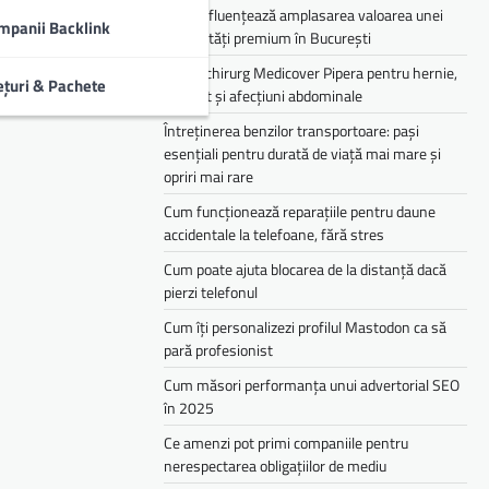
Cum influențează amplasarea valoarea unei
mpanii Backlink
proprietăți premium în București
Medic chirurg Medicover Pipera pentru hernie,
ețuri & Pachete
colecist și afecțiuni abdominale
Întreținerea benzilor transportoare: pași
esențiali pentru durată de viață mai mare și
opriri mai rare
Cum funcționează reparațiile pentru daune
accidentale la telefoane, fără stres
Cum poate ajuta blocarea de la distanță dacă
pierzi telefonul
Cum îți personalizezi profilul Mastodon ca să
pară profesionist
Cum măsori performanța unui advertorial SEO
în 2025
Ce amenzi pot primi companiile pentru
nerespectarea obligațiilor de mediu­­