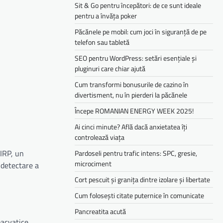
Sit & Go pentru începători: de ce sunt ideale
pentru a învăța poker
Păcănele pe mobil: cum joci în siguranță de pe
telefon sau tabletă
SEO pentru WordPress: setări esențiale și
pluginuri care chiar ajută
Cum transformi bonusurile de cazino în
divertisment, nu în pierderi la păcănele
Începe ROMANIAN ENERGY WEEK 2025!
Ai cinci minute? Află dacă anxietatea îți
controlează viața
IRP, un
Pardoseli pentru trafic intens: SPC, gresie,
microciment
 detectare a
Cort pescuit și granița dintre izolare și libertate
Cum folosești citate puternice în comunicate
Pancreatita acută
bacvatice