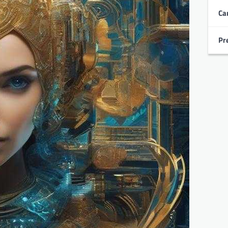
Ca
Pr