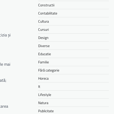
Constructii
Contabilitate
Cultura
Cursuri
izia și
Design
Diverse
Educatie
Familie
ele mai
Fără categorie
Horeca
ată;
It
Lifestyle
Natura
ctarea
Publicitate