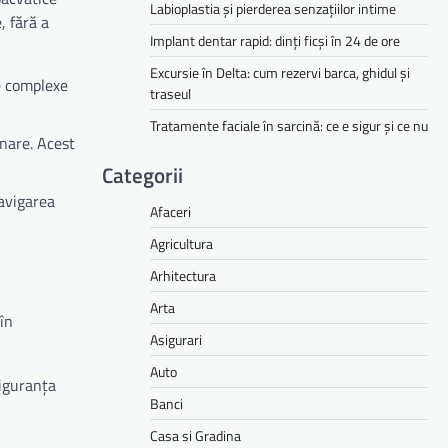
Labioplastia și pierderea senzațiilor intime
, fără a
Implant dentar rapid: dinți ficși în 24 de ore
Excursie în Delta: cum rezervi barca, ghidul și
me complexe
traseul
Tratamente faciale în sarcină: ce e sigur și ce nu
onare. Acest
Categorii
navigarea
Afaceri
Agricultura
Arhitectura
Arta
în
Asigurari
Auto
siguranța
Banci
Casa si Gradina