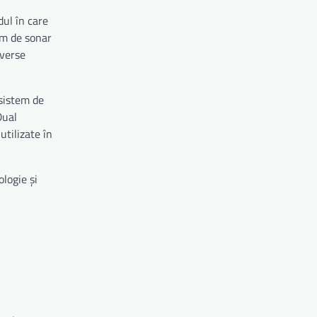
ul în care
em de sonar
iverse
 sistem de
Dual
utilizate în
logie și