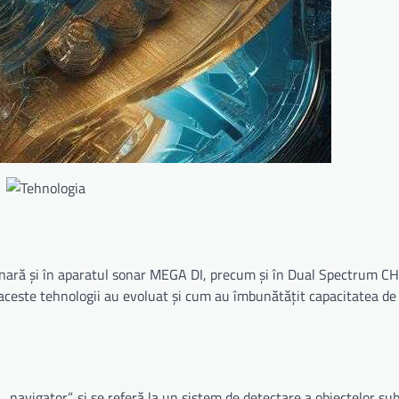
onară și în aparatul sonar MEGA DI, precum și în Dual Spectrum CH
aceste tehnologii au evoluat și cum au îmbunătățit capacitatea de
„navigator”, și se referă la un sistem de detectare a obiectelor su