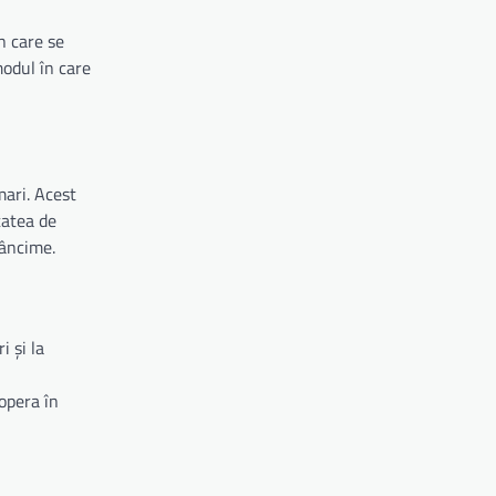
n care se
modul în care
mari. Acest
tatea de
dâncime.
 și la
opera în