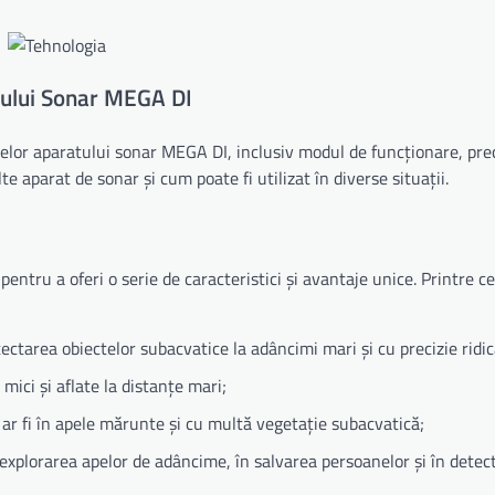
atului Sonar MEGA DI
jelor aparatului sonar MEGA DI, inclusiv modul de funcționare, prec
 aparat de sonar și cum poate fi utilizat în diverse situații.
ntru a oferi o serie de caracteristici și avantaje unice. Printre c
ctarea obiectelor subacvatice la adâncimi mari și cu precizie ridic
mici și aflate la distanțe mari;
 ar fi în apele mărunte și cu multă vegetație subacvatică;
v în explorarea apelor de adâncime, în salvarea persoanelor și în dete