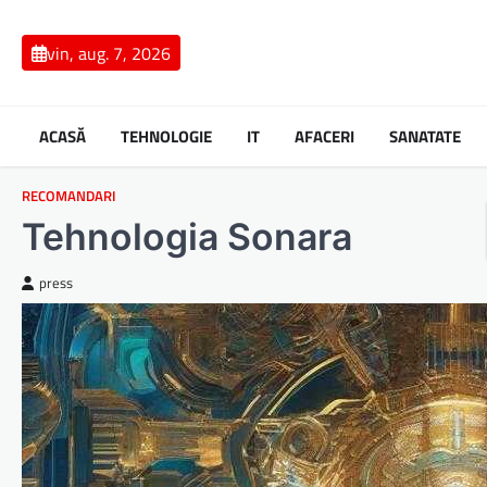
Skip
to
vin, aug. 7, 2026
content
ACASĂ
TEHNOLOGIE
IT
AFACERI
SANATATE
RECOMANDARI
Tehnologia Sonara
press