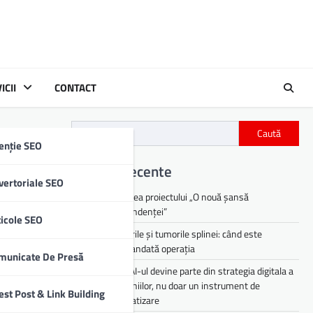
ICII
CONTACT
Caută
enție SEO
Articole recente
vertoriale SEO
Lansarea proiectului „O nouă șansă
independenței”
ticole SEO
Chisturile și tumorile splinei: când este
recomandată operația
municate De Presă
De ce AI-ul devine parte din strategia digitala a
companiilor, nu doar un instrument de
est Post & Link Building
automatizare