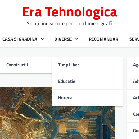
Era Tehnologica
Soluții inovatoare pentru o lume digitală
CASA SI GRADINA
DIVERSE
RECOMANDARI
SERV
Constructii
Timp Liber
Ag
Educatie
Ad
Horeca
Ar
Co
Gu