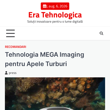
Skip
J, aug. 6, 2026
to
Era Tehnologica
content
Soluții inovatoare pentru o lume digitală
RECOMANDARI
Tehnologia MEGA Imaging
pentru Apele Turburi
press