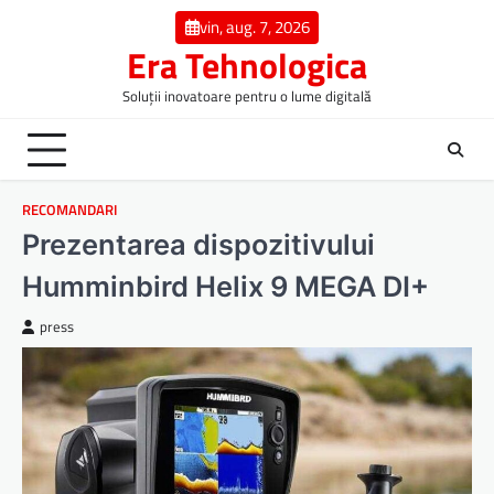
Skip
vin, aug. 7, 2026
to
Era Tehnologica
content
Soluții inovatoare pentru o lume digitală
RECOMANDARI
Prezentarea dispozitivului
Humminbird Helix 9 MEGA DI+
press