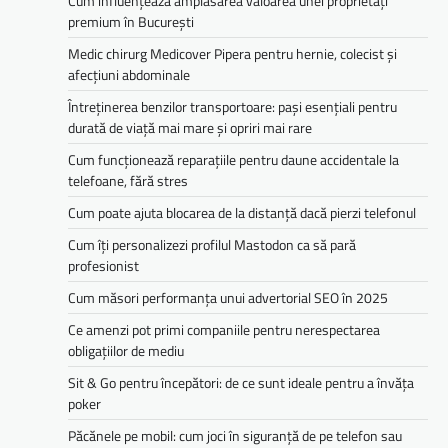
Cum influențează amplasarea valoarea unei proprietăți
premium în București
Medic chirurg Medicover Pipera pentru hernie, colecist și
afecțiuni abdominale
Întreținerea benzilor transportoare: pași esențiali pentru
durată de viață mai mare și opriri mai rare
Cum funcționează reparațiile pentru daune accidentale la
telefoane, fără stres
Cum poate ajuta blocarea de la distanță dacă pierzi telefonul
Cum îți personalizezi profilul Mastodon ca să pară
profesionist
Cum măsori performanța unui advertorial SEO în 2025
Ce amenzi pot primi companiile pentru nerespectarea
obligațiilor de mediu­­
Sit & Go pentru începători: de ce sunt ideale pentru a învăța
poker
Păcănele pe mobil: cum joci în siguranță de pe telefon sau