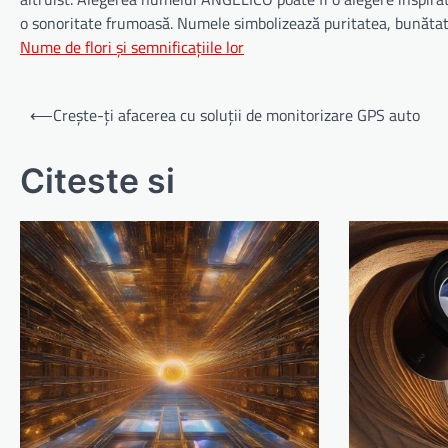
o sonoritate frumoasă. Numele simbolizează puritatea, bunătatea
Nume de flori și semnificațiile lor
Navigare
⟵
Crește-ți afacerea cu soluții de monitorizare GPS auto
în
articole
Citeste si