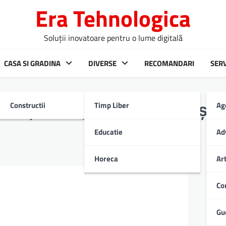
Era Tehnologica
Soluții inovatoare pentru o lume digitală
CASA SI GRADINA
DIVERSE
RECOMANDARI
SERV
Constructii
Timp Liber
Ag
ție, origine, trăsături și
Educatie
Ad
Horeca
Ar
Co
Gu