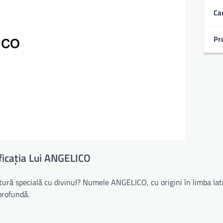
Ca
Pr
ficația Lui ANGELICO
tură specială cu divinul? Numele ANGELICO, cu origini în limba lat
profundă.