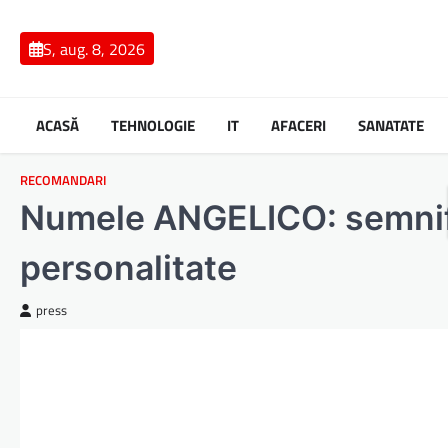
Skip
to
S, aug. 8, 2026
content
ACASĂ
TEHNOLOGIE
IT
AFACERI
SANATATE
RECOMANDARI
Numele ANGELICO: semnifica
personalitate
press