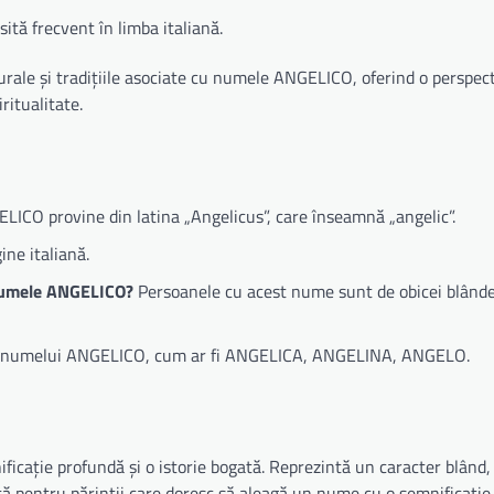
tă frecvent în limba italiană.
lturale și tradițiile asociate cu numele ANGELICO, oferind o perspec
ritualitate.
CO provine din latina „Angelicus”, care înseamnă „angelic”.
ne italiană.
u numele ANGELICO?
Persoanele cu acest nume sunt de obicei blânde
le numelui ANGELICO, cum ar fi ANGELICA, ANGELINA, ANGELO.
cație profundă și o istorie bogată. Reprezintă un caracter blând,
tă pentru părinții care doresc să aleagă un nume cu o semnificație