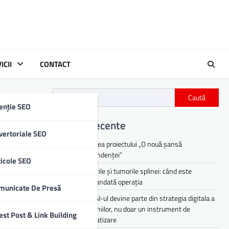
ICII
CONTACT
Caută
enție SEO
Articole recente
vertoriale SEO
Lansarea proiectului „O nouă șansă
independenței”
ticole SEO
Chisturile și tumorile splinei: când este
recomandată operația
municate De Presă
De ce AI-ul devine parte din strategia digitala a
companiilor, nu doar un instrument de
est Post & Link Building
automatizare