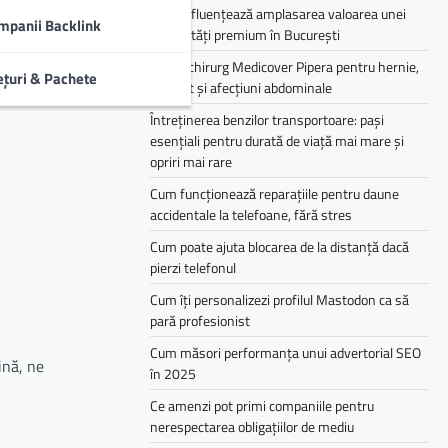
Cum influențează amplasarea valoarea unei
mpanii Backlink
proprietăți premium în București
Medic chirurg Medicover Pipera pentru hernie,
ețuri & Pachete
colecist și afecțiuni abdominale
Întreținerea benzilor transportoare: pași
esențiali pentru durată de viață mai mare și
opriri mai rare
Cum funcționează reparațiile pentru daune
accidentale la telefoane, fără stres
Cum poate ajuta blocarea de la distanță dacă
pierzi telefonul
Cum îți personalizezi profilul Mastodon ca să
pară profesionist
Cum măsori performanța unui advertorial SEO
ină, ne
în 2025
Ce amenzi pot primi companiile pentru
nerespectarea obligațiilor de mediu­­