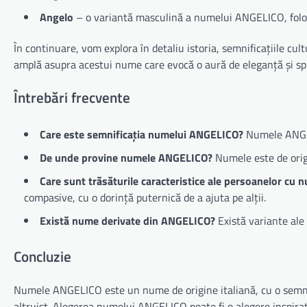
Angelo
– o variantă masculină a numelui ANGELICO, folosi
În continuare, vom explora în detaliu istoria, semnificațiile cu
amplă asupra acestui nume care evocă o aură de eleganță și spi
Întrebări frecvente
Care este semnificația numelui ANGELICO?
Numele ANGELI
De unde provine numele ANGELICO?
Numele este de origi
Care sunt trăsăturile caracteristice ale persoanelor c
compasive, cu o dorință puternică de a ajuta pe alții.
Există nume derivate din ANGELICO?
Există variante a
Concluzie
Numele ANGELICO este un nume de origine italiană, cu o semnifi
altruist. Alegerea numelui ANGELICO poate fi o alegere inspira