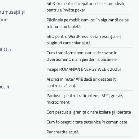
Sit & Go pentru începători: de ce sunt ideale
pentru a învăța poker
rumuseții și
orie.
Păcănele pe mobil: cum joci în siguranță de pe
telefon sau tabletă
SEO pentru WordPress: setări esențiale și
pluginuri care chiar ajută
LICO a
Cum transformi bonusurile de cazino în
divertisment, nu în pierderi la păcănele
Începe ROMANIAN ENERGY WEEK 2025!
Ai cinci minute? Află dacă anxietatea îți
controlează viața
ot fi
Pardoseli pentru trafic intens: SPC, gresie,
microciment
Cort pescuit și granița dintre izolare și libertate
Cum folosești citate puternice în comunicate
Pancreatita acută