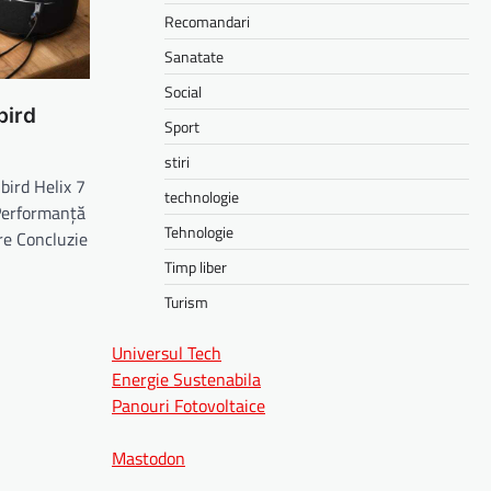
Recomandari
Sanatate
Social
bird
Sport
stiri
bird Helix 7
technologie
 Performanță
Tehnologie
are Concluzie
Timp liber
Turism
Universul Tech
Energie Sustenabila
Panouri Fotovoltaice
Mastodon