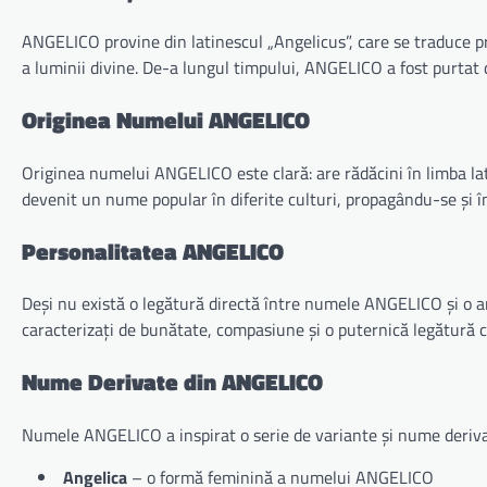
ANGELICO provine din latinescul „Angelicus”, care se traduce pr
a luminii divine. De-a lungul timpului, ANGELICO a fost purtat 
Originea Numelui ANGELICO
Originea numelui ANGELICO este clară: are rădăcini în limba lati
devenit un nume popular în diferite culturi, propagându-se și în 
Personalitatea ANGELICO
Deși nu există o legătură directă între numele ANGELICO și o a
caracterizați de bunătate, compasiune și o puternică legătură cu
Nume Derivate din ANGELICO
Numele ANGELICO a inspirat o serie de variante și nume deriva
Angelica
– o formă feminină a numelui ANGELICO