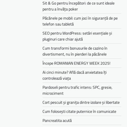
Sit & Go pentru începători: de ce sunt ideale
pentru a învăța poker
Păcănele pe mobil: cum joci în siguranță de pe
telefon sau tabletă
SEO pentru WordPress: setări esențiale și
pluginuri care chiar ajută
Cum transformi bonusurile de cazino în
divertisment, nu în pierderi la păcănele
Începe ROMANIAN ENERGY WEEK 2025!
Ai cinci minute? Află dacă anxietatea îți
controlează viața
Pardoseli pentru trafic intens: SPC, gresie,
microciment
Cort pescuit și granița dintre izolare și libertate
Cum folosești citate puternice în comunicate
Pancreatita acută