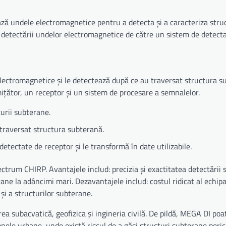
ază undele electromagnetice pentru a detecta și a caracteriza struc
i detectării undelor electromagnetice de către un sistem de detecta
lectromagnetice și le detectează după ce au traversat structura s
ițător, un receptor și un sistem de procesare a semnalelor.
urii subterane.
traversat structura subterană.
detectate de receptor și le transformă în date utilizabile.
rum CHIRP. Avantajele includ: precizia și exactitatea detectării s
rane la adâncimi mari. Dezavantajele includ: costul ridicat al echi
i a structurilor subterane.
a subacvatică, geofizica și ingineria civilă. De pildă, MEGA DI poate
nele urbane, unde există riscul de a găsi structuri subterane peric