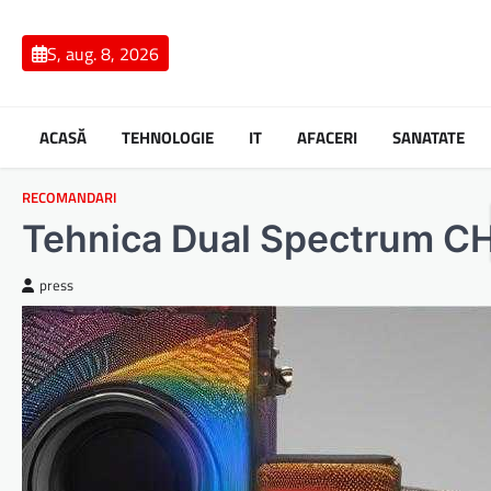
Skip
to
S, aug. 8, 2026
content
ACASĂ
TEHNOLOGIE
IT
AFACERI
SANATATE
RECOMANDARI
Tehnica Dual Spectrum C
press