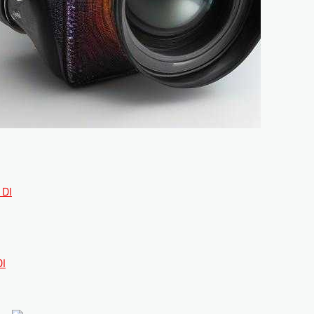
 DI
DI