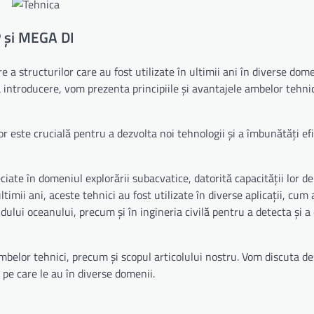
P și MEGA DI
 structurilor care au fost utilizate în ultimii ani în diverse dome
stă introducere, vom prezenta principiile și avantajele ambelor tehni
lor este crucială pentru a dezvolta noi tehnologii și a îmbunătăți ef
te în domeniul explorării subacvatice, datorită capacității lor de
timii ani, aceste tehnici au fost utilizate în diverse aplicații, cum a
ndului oceanului, precum și în ingineria civilă pentru a detecta și a
ambelor tehnici, precum și scopul articolului nostru. Vom discuta d
e pe care le au în diverse domenii.