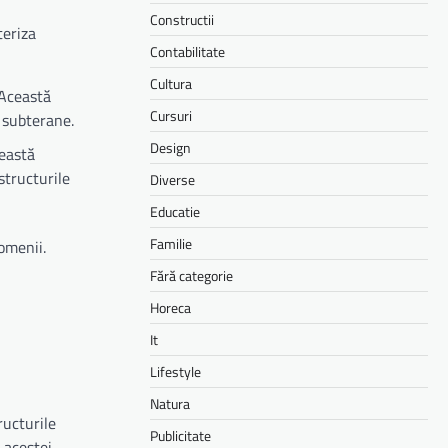
Constructii
teriza
Contabilitate
Cultura
 Această
Cursuri
e subterane.
Design
ceastă
structurile
Diverse
Educatie
Familie
domenii.
Fără categorie
Horeca
It
Lifestyle
Natura
ructurile
Publicitate
 acestei