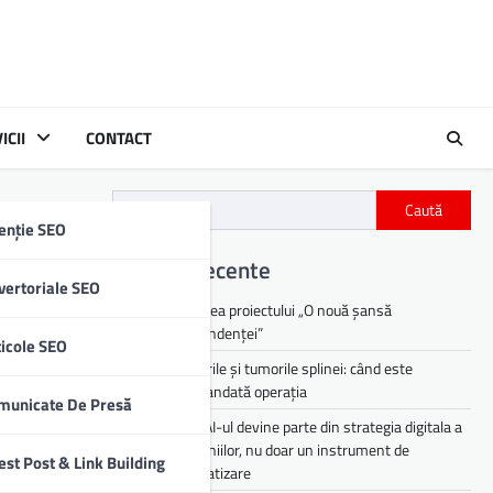
ICII
CONTACT
Caută
enție SEO
Articole recente
vertoriale SEO
Lansarea proiectului „O nouă șansă
independenței”
ticole SEO
Chisturile și tumorile splinei: când este
recomandată operația
municate De Presă
De ce AI-ul devine parte din strategia digitala a
companiilor, nu doar un instrument de
est Post & Link Building
automatizare