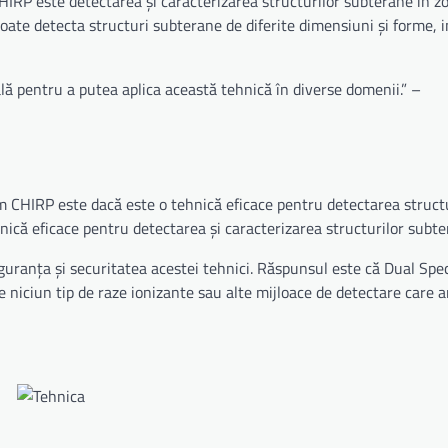
HIRP este detectarea și caracterizarea structurilor subterane în z
ate detecta structuri subterane de diferite dimensiuni și forme, i
ă pentru a putea aplica această tehnică în diverse domenii.” –
m CHIRP este dacă este o tehnică eficace pentru detectarea structu
că eficace pentru detectarea și caracterizarea structurilor subte
guranța și securitatea acestei tehnici. Răspunsul este că Dual Sp
e niciun tip de raze ionizante sau alte mijloace de detectare care 