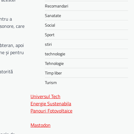
Recomandari
Sanatate
ntru a
Social
 sonore, care
Sport
stiri
bteran, apoi
ne și pentru
technologie
Tehnologie
atorită
Timp liber
Turism
Universul Tech
Energie Sustenabila
Panouri Fotovoltaice
Mastodon