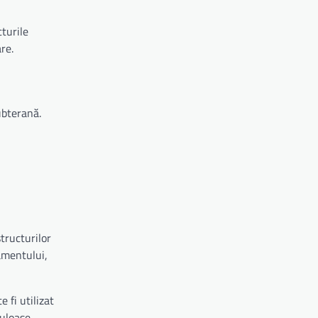
turile
re.
ubterană.
tructurilor
pamentului,
 fi utilizat
uloase.