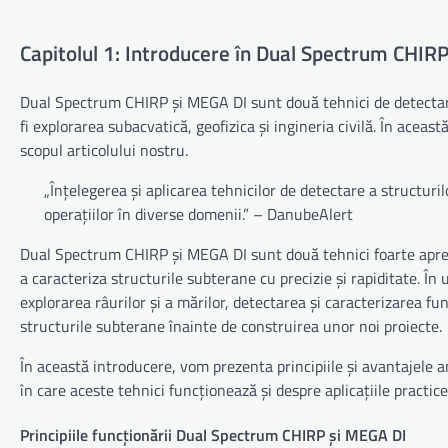
Capitolul 1: Introducere în Dual Spectrum CHIR
Dual Spectrum CHIRP și MEGA DI sunt două tehnici de detectare a
fi explorarea subacvatică, geofizica și ingineria civilă. În acea
scopul articolului nostru.
„Înțelegerea și aplicarea tehnicilor de detectare a structuri
operațiilor în diverse domenii.” – DanubeAlert
Dual Spectrum CHIRP și MEGA DI sunt două tehnici foarte aprecia
a caracteriza structurile subterane cu precizie și rapiditate. În ul
explorarea râurilor și a mărilor, detectarea și caracterizarea fu
structurile subterane înainte de construirea unor noi proiecte.
În această introducere, vom prezenta principiile și avantajele 
în care aceste tehnici funcționează și despre aplicațiile practic
Principiile funcționării Dual Spectrum CHIRP și MEGA DI