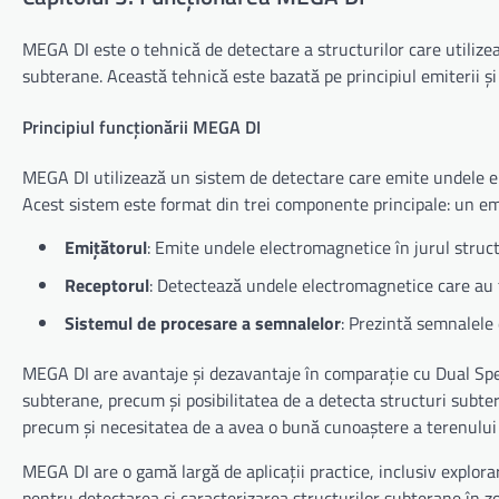
MEGA DI este o tehnică de detectare a structurilor care utilize
subterane. Această tehnică este bazată pe principiul emiterii ș
Principiul funcționării MEGA DI
MEGA DI utilizează un sistem de detectare care emite undele e
Acest sistem este format din trei componente principale: un em
Emițătorul
: Emite undele electromagnetice în jurul struct
Receptorul
: Detectează undele electromagnetice care au 
Sistemul de procesare a semnalelor
: Prezintă semnalele 
MEGA DI are avantaje și dezavantaje în comparație cu Dual Spect
subterane, precum și posibilitatea de a detecta structuri subte
precum și necesitatea de a avea o bună cunoaștere a terenului ș
MEGA DI are o gamă largă de aplicații practice, inclusiv explorare
pentru detectarea și caracterizarea structurilor subterane în zo