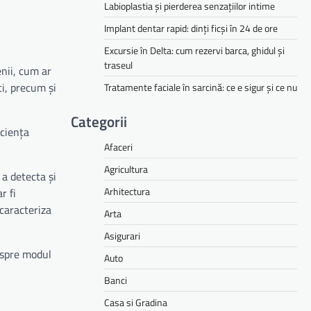
Labioplastia și pierderea senzațiilor intime
Implant dentar rapid: dinți ficși în 24 de ore
Excursie în Delta: cum rezervi barca, ghidul și
traseul
nii, cum ar
ci, precum și
Tratamente faciale în sarcină: ce e sigur și ce nu
Categorii
iciența
Afaceri
Agricultura
 a detecta și
Arhitectura
r fi
 caracteriza
Arta
Asigurari
espre modul
Auto
Banci
Casa si Gradina