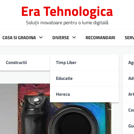
Era Tehnologica
Soluții inovatoare pentru o lume digitală
CASA SI GRADINA
DIVERSE
RECOMANDARI
SERV
Constructii
Timp Liber
Ag
HIRP
Educatie
Ad
Horeca
Ar
Co
Gu