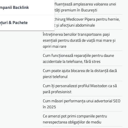
Cum influențează amplasarea valoarea unei
mpanii Backlink
proprietăți premium în București
Medic chirurg Medicover Pipera pentru hernie,
ețuri & Pachete
colecist și afecțiuni abdominale
Întreținerea benzilor transportoare: pași
esențiali pentru durată de viață mai mare și
opriri mai rare
Cum funcționează reparațiile pentru daune
accidentale la telefoane, fără stres
Cum poate ajuta blocarea de la distanță dacă
pierzi telefonul
Cum îți personalizezi profilul Mastodon ca să
pară profesionist
Cum măsori performanța unui advertorial SEO
în 2025
Ce amenzi pot primi companiile pentru
nerespectarea obligațiilor de mediu­­