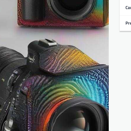
Ca
Pr