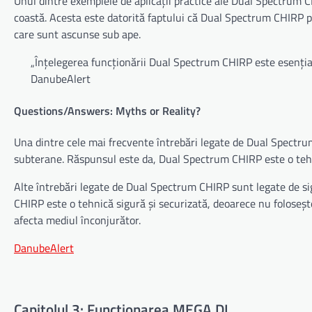
Unul dintre exemplele de aplicații practice ale Dual Spectrum C
coastă. Acesta este datorită faptului că Dual Spectrum CHIRP po
care sunt ascunse sub ape.
„Înțelegerea funcționării Dual Spectrum CHIRP este esențial
DanubeAlert
Questions/Answers: Myths or Reality?
Una dintre cele mai frecvente întrebări legate de Dual Spectru
subterane. Răspunsul este da, Dual Spectrum CHIRP este o tehni
Alte întrebări legate de Dual Spectrum CHIRP sunt legate de si
CHIRP este o tehnică sigură și securizată, deoarece nu foloseșt
afecta mediul înconjurător.
DanubeAlert
Capitolul 3: Funcționarea MEGA DI