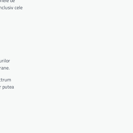
onele de
nclusiv cele
rilor
rane.
ectrum
ar putea