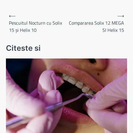
Navigare
⟵
⟶
în
Pescuitul Nocturn cu Solix
Compararea Solix 12 MEGA
15 și Helix 10
SI Helix 15
articole
Citeste si