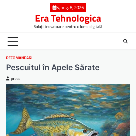
Skip
S, aug. 8, 2026
to
Era Tehnologica
content
Soluții inovatoare pentru o lume digitală
RECOMANDARI
Pescuitul în Apele Sărate
press