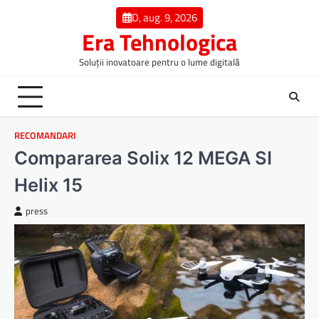
Skip
D, aug. 9, 2026
to
Era Tehnologica
content
Soluții inovatoare pentru o lume digitală
RECOMANDARI
Compararea Solix 12 MEGA SI
Helix 15
press