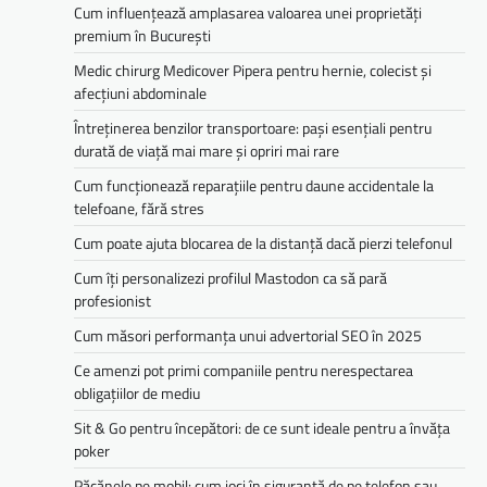
Cum influențează amplasarea valoarea unei proprietăți
premium în București
Medic chirurg Medicover Pipera pentru hernie, colecist și
afecțiuni abdominale
Întreținerea benzilor transportoare: pași esențiali pentru
durată de viață mai mare și opriri mai rare
Cum funcționează reparațiile pentru daune accidentale la
telefoane, fără stres
Cum poate ajuta blocarea de la distanță dacă pierzi telefonul
Cum îți personalizezi profilul Mastodon ca să pară
profesionist
Cum măsori performanța unui advertorial SEO în 2025
Ce amenzi pot primi companiile pentru nerespectarea
obligațiilor de mediu­­
Sit & Go pentru începători: de ce sunt ideale pentru a învăța
poker
Păcănele pe mobil: cum joci în siguranță de pe telefon sau