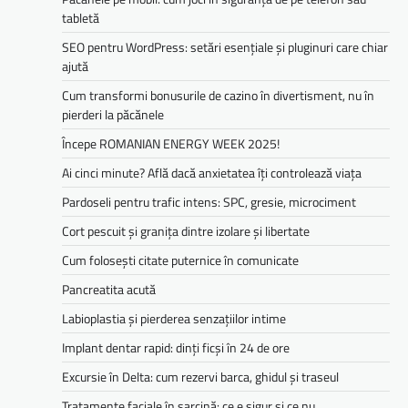
tabletă
SEO pentru WordPress: setări esențiale și pluginuri care chiar
ajută
Cum transformi bonusurile de cazino în divertisment, nu în
pierderi la păcănele
Începe ROMANIAN ENERGY WEEK 2025!
Ai cinci minute? Află dacă anxietatea îți controlează viața
Pardoseli pentru trafic intens: SPC, gresie, microciment
Cort pescuit și granița dintre izolare și libertate
Cum folosești citate puternice în comunicate
Pancreatita acută
Labioplastia și pierderea senzațiilor intime
Implant dentar rapid: dinți ficși în 24 de ore
Excursie în Delta: cum rezervi barca, ghidul și traseul
Tratamente faciale în sarcină: ce e sigur și ce nu