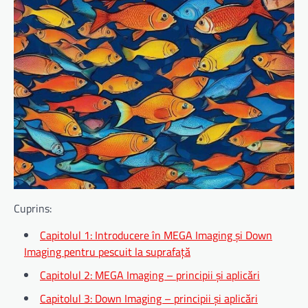
Cuprins:
Capitolul 1: Introducere în MEGA Imaging și Down
Imaging pentru pescuit la suprafață
Capitolul 2: MEGA Imaging – principii și aplicări
Capitolul 3: Down Imaging – principii și aplicări