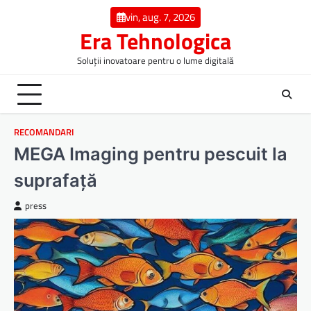
Skip
vin, aug. 7, 2026
to
Era Tehnologica
content
Soluții inovatoare pentru o lume digitală
RECOMANDARI
MEGA Imaging pentru pescuit la
suprafață
press