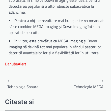
suprafață, în timp ce Down Imaging este ideală pentru
detectarea peștilor și a altor obiecte subacvatice la
adâncime.
Pentru a obține rezultate mai bune, este recomandat
să se combine MEGA Imaging și Down Imaging într-un
aparat de pescuit.
În viitor, este prevăzut ca MEGA Imaging și Down
Imaging să devină tot mai populare în rândul pescarilor,
datorită avantajelor lor și a flexibilității lor în utilizare.
DanubeAlert
Navigare
⟵
⟶
în
Tehnologia Sonara
Tehnologia MEGA
articole
Citeste si