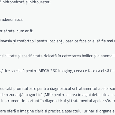
fi hidronefroză și hidroureter;
și adenomioza.
 sărate, cum ar fi:
asiv și confortabil pentru pacienți, ceea ce face ca el să fie mai 
bilitate și specificitate ridicată în detectarea bolilor și a anomalii
egătire specială pentru MEGA 360 Imaging, ceea ce face ca el să fi
edicală promițătoare pentru diagnosticul și tratamentul apelor să
 de rezonanță magnetică (MRI) pentru a crea imagini detaliate ale
 un instrument important în diagnosticul și tratamentul apelor sărat
e oferă o imagine clară și precisă a aparatului urinar și organele