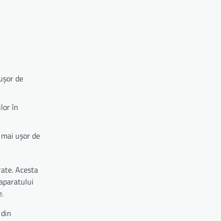
ușor de
lor în
e mai ușor de
rate. Acesta
 aparatului
e.
 din