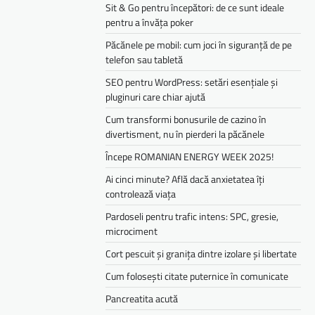
Sit & Go pentru începători: de ce sunt ideale
pentru a învăța poker
Păcănele pe mobil: cum joci în siguranță de pe
telefon sau tabletă
SEO pentru WordPress: setări esențiale și
pluginuri care chiar ajută
Cum transformi bonusurile de cazino în
divertisment, nu în pierderi la păcănele
Începe ROMANIAN ENERGY WEEK 2025!
Ai cinci minute? Află dacă anxietatea îți
controlează viața
Pardoseli pentru trafic intens: SPC, gresie,
microciment
Cort pescuit și granița dintre izolare și libertate
Cum folosești citate puternice în comunicate
Pancreatita acută