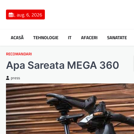
Skip
to
J, aug. 6, 2026
content
ACASĂ
TEHNOLOGIE
IT
AFACERI
SANATATE
RECOMANDARI
Apa Sareata MEGA 360
press