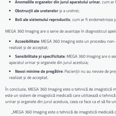
Anomaliile organelor din jurul aparatului urinar
, cum ar 
Obstrucții ale ureterelor
și a uretrei;
Boli ale sistemului reproductiv
, cum ar fi endometrioza 
MEGA 360 Imaging are o serie de avantaje în diagnosticul apelor
Accesibilitate
: MEGA 360 Imaging este un procedeu non-inv
realizat și de acceptat;
Sensibilitate și specificitate
: MEGA 360 Imaging are o sensi
aparatul urinar și organele din jurul acestuia;
Nevoi minime de pregătire
: Pacienții nu au nevoie de pr
realizat și de acceptat.
În concluzie, MEGA 360 Imaging este o tehnică de imagistică m
este un sistem de imagistică medicală care utilizează o tehnică
urinar și organele din jurul acestuia, ceea ce face ca el să fie
„MEGA 360 Imaging este o tehnică de imagistică medicală car