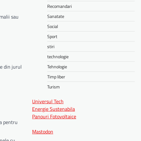
Recomandari
Sanatate
omalii sau
Social
Sport
stiri
technologie
e din jurul
Tehnologie
Timp liber
Turism
Universul Tech
Energie Sustenabila
Panouri Fotovoltaice
ea pentru
Mastodon
onele cu