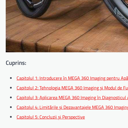
Cuprins:
Capitolul 1: Introducere în MEGA 360 Imaging pentru Ap
Capitolul 2: Tehnologia MEGA 360 Imaging și Modul de F
Capitolul 3: Aplicarea MEGA 360 Imaging în Diagnosticul 
Capitolul 4: Limitările și Dezavantajele MEGA 360 Imagin
Capitolul 5: Concluzii și Perspective