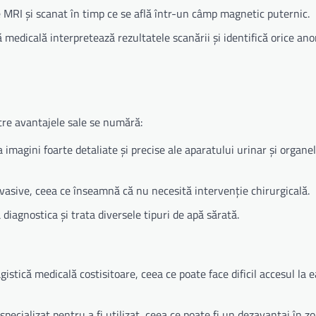
e MRI și scanat în timp ce se află într-un câmp magnetic puternic.
ă medicală interpretează rezultatele scanării și identifică orice an
tre avantajele sale se numără:
imagini foarte detaliate și precise ale aparatului urinar și organel
sive, ceea ce înseamnă că nu necesită intervenție chirurgicală.
diagnostica și trata diversele tipuri de apă sărată.
stică medicală costisitoare, ceea ce poate face dificil accesul la 
ecializat pentru a fi utilizat, ceea ce poate fi un dezavantaj în z