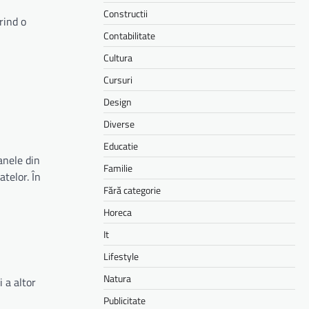
Constructii
rind o
Contabilitate
Cultura
Cursuri
Design
Diverse
Educatie
anele din
Familie
atelor. În
Fără categorie
Horeca
It
Lifestyle
Natura
 a altor
Publicitate