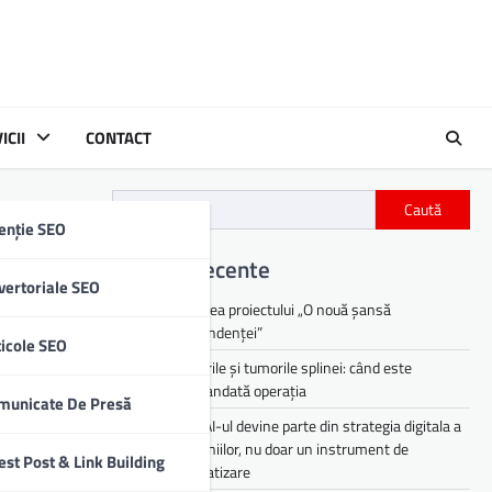
ICII
CONTACT
Caută
enție SEO
Articole recente
vertoriale SEO
Lansarea proiectului „O nouă șansă
independenței”
ticole SEO
Chisturile și tumorile splinei: când este
recomandată operația
municate De Presă
De ce AI-ul devine parte din strategia digitala a
companiilor, nu doar un instrument de
est Post & Link Building
automatizare