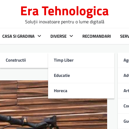
Era Tehnologica
Soluții inovatoare pentru o lume digitală
CASA SI GRADINA
DIVERSE
RECOMANDARI
SERV
Constructii
Timp Liber
Ag
Educatie
Ad
Horeca
Ar
Co
Gu