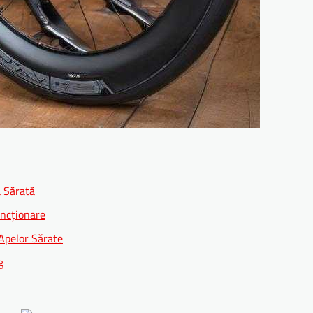
ă Sărată
uncționare
Apelor Sărate
g