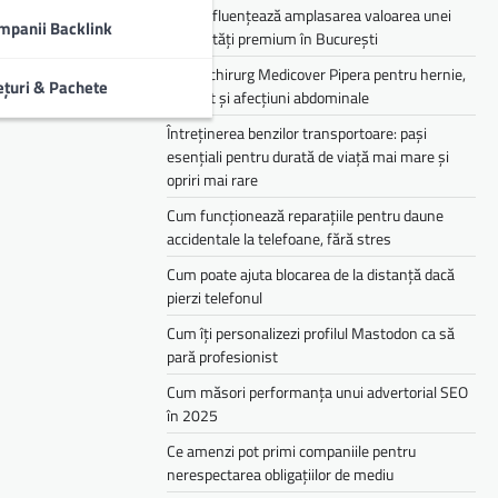
Cum influențează amplasarea valoarea unei
mpanii Backlink
proprietăți premium în București
Medic chirurg Medicover Pipera pentru hernie,
ețuri & Pachete
colecist și afecțiuni abdominale
Întreținerea benzilor transportoare: pași
esențiali pentru durată de viață mai mare și
opriri mai rare
Cum funcționează reparațiile pentru daune
accidentale la telefoane, fără stres
Cum poate ajuta blocarea de la distanță dacă
pierzi telefonul
Cum îți personalizezi profilul Mastodon ca să
pară profesionist
Cum măsori performanța unui advertorial SEO
în 2025
Ce amenzi pot primi companiile pentru
nerespectarea obligațiilor de mediu­­