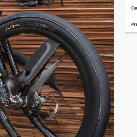
Ca
Pr