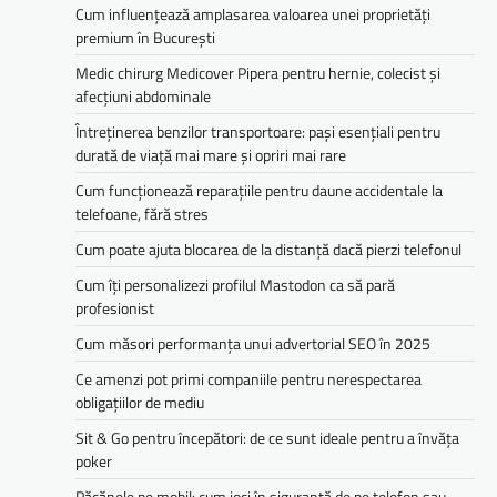
Cum influențează amplasarea valoarea unei proprietăți
premium în București
Medic chirurg Medicover Pipera pentru hernie, colecist și
afecțiuni abdominale
Întreținerea benzilor transportoare: pași esențiali pentru
durată de viață mai mare și opriri mai rare
Cum funcționează reparațiile pentru daune accidentale la
telefoane, fără stres
Cum poate ajuta blocarea de la distanță dacă pierzi telefonul
Cum îți personalizezi profilul Mastodon ca să pară
profesionist
Cum măsori performanța unui advertorial SEO în 2025
Ce amenzi pot primi companiile pentru nerespectarea
obligațiilor de mediu­­
Sit & Go pentru începători: de ce sunt ideale pentru a învăța
poker
Păcănele pe mobil: cum joci în siguranță de pe telefon sau