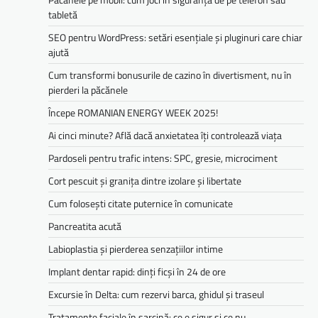
tabletă
SEO pentru WordPress: setări esențiale și pluginuri care chiar
ajută
Cum transformi bonusurile de cazino în divertisment, nu în
pierderi la păcănele
Începe ROMANIAN ENERGY WEEK 2025!
Ai cinci minute? Află dacă anxietatea îți controlează viața
Pardoseli pentru trafic intens: SPC, gresie, microciment
Cort pescuit și granița dintre izolare și libertate
Cum folosești citate puternice în comunicate
Pancreatita acută
Labioplastia și pierderea senzațiilor intime
Implant dentar rapid: dinți ficși în 24 de ore
Excursie în Delta: cum rezervi barca, ghidul și traseul
Tratamente faciale în sarcină: ce e sigur și ce nu