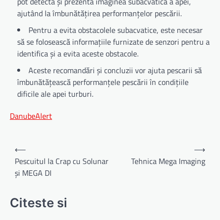
pot detecta și prezenta imaginea subacvatică a apei,
ajutând la îmbunătățirea performanțelor pescării.
Pentru a evita obstacolele subacvatice, este necesar
să se folosească informațiile furnizate de senzori pentru a
identifica și a evita aceste obstacole.
Aceste recomandări și concluzii vor ajuta pescarii să
îmbunătățească performanțele pescării în condițiile
dificile ale apei turburi.
DanubeAlert
Navigare
⟵
⟶
în
Pescuitul la Crap cu Solunar
Tehnica Mega Imaging
și MEGA DI
articole
Citeste si