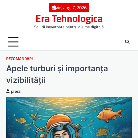
Skip
vin, aug. 7, 2026
to
Era Tehnologica
content
Soluții inovatoare pentru o lume digitală
RECOMANDARI
Apele turburi și importanța
vizibilității
press