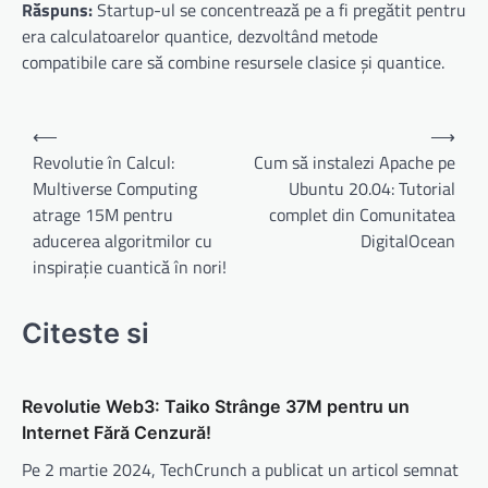
Răspuns:
Startup-ul se concentrează pe a fi pregătit pentru
era calculatoarelor quantice, dezvoltând metode
compatibile care să combine resursele clasice și quantice.
Navigare
⟵
⟶
în
Revolutie în Calcul:
Cum să instalezi Apache pe
Multiverse Computing
Ubuntu 20.04: Tutorial
articole
atrage 15M pentru
complet din Comunitatea
aducerea algoritmilor cu
DigitalOcean
inspirație cuantică în nori!
Citeste si
Revolutie Web3: Taiko Strânge 37M pentru un
Internet Fără Cenzură!
Pe 2 martie 2024, TechCrunch a publicat un articol semnat