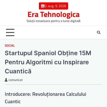
Skip
D, aug. 9, 2026
to
Era Tehnologica
content
Soluții inovatoare pentru o lume digitală
SOCIAL
Startupul Spaniol Obține 15M
Pentru Algoritmi cu Inspirare
Cuantică
comunicat
Introducere: Revoluționarea Calculului
Cuantic