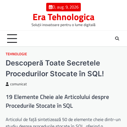
Skip
D, aug. 9, 2026
to
Era Tehnologica
content
Soluții inovatoare pentru o lume digitală
TEHNOLOGIE
Descoperă Toate Secretele
Procedurilor Stocate în SQL!
comunicat
19 Elemente Cheie ale Articolului despre
Procedurile Stocate în SQL
Articolul de față sintetizează 50 de elemente cheie dintr-un
studiu despre procedurile stocate în SQL, oferind o