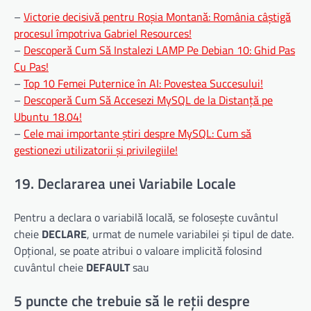
–
Victorie decisivă pentru Roșia Montană: România câștigă
procesul împotriva Gabriel Resources!
–
Descoperă Cum Să Instalezi LAMP Pe Debian 10: Ghid Pas
Cu Pas!
–
Top 10 Femei Puternice în AI: Povestea Succesului!
–
Descoperă Cum Să Accesezi MySQL de la Distanță pe
Ubuntu 18.04!
–
Cele mai importante știri despre MySQL: Cum să
gestionezi utilizatorii și privilegiile!
19. Declararea unei Variabile Locale
Pentru a declara o variabilă locală, se folosește cuvântul
cheie
DECLARE
, urmat de numele variabilei și tipul de date.
Opțional, se poate atribui o valoare implicită folosind
cuvântul cheie
DEFAULT
sau
5 puncte che trebuie să le reții despre