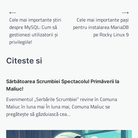
Navigare
⟵
⟶
în
Cele mai importante știri
Cele mai importante pași
despre MySQL: Cum să
pentru instalarea MariaDB
articole
gestionezi utilizatorii și
pe Rocky Linux 9
privilegiile!
Citeste si
Sărbătoarea Scrumbiei Spectacolul Primăverii la
Maliuc!
Evenimentul „Serbările Scrumbiei” revine în Comuna
Maliuc în luna mai În luna mai, Comuna Maliuc se
pregătește să găzduiască cea…