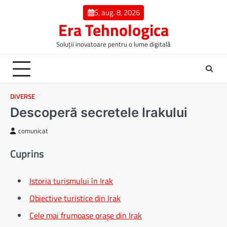
Skip
S, aug. 8, 2026
to
Era Tehnologica
content
Soluții inovatoare pentru o lume digitală
DIVERSE
Descoperă secretele Irakului
comunicat
Cuprins
Istoria turismului în Irak
Obiective turistice din Irak
Cele mai frumoase orașe din Irak