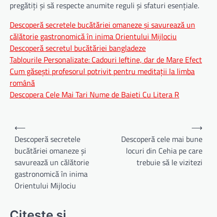
pregătiți și să respecte anumite reguli și sfaturi esențiale.
Descoperă secretele bucătăriei omaneze și savurează un
călătorie gastronomică în inima Orientului Mijlociu
Descoperă secretul bucătăriei bangladeze
Tablourile Personalizate: Cadouri Ieftine, dar de Mare Efect
Cum găsești profesorul potrivit pentru meditații la limba
română
Descopera Cele Mai Tari Nume de Baieti Cu Litera R
Navigare
⟵
⟶
în
Descoperă secretele
Descoperă cele mai bune
bucătăriei omaneze și
locuri din Cehia pe care
articole
savurează un călătorie
trebuie să le vizitezi
gastronomică în inima
Orientului Mijlociu
Citeste si