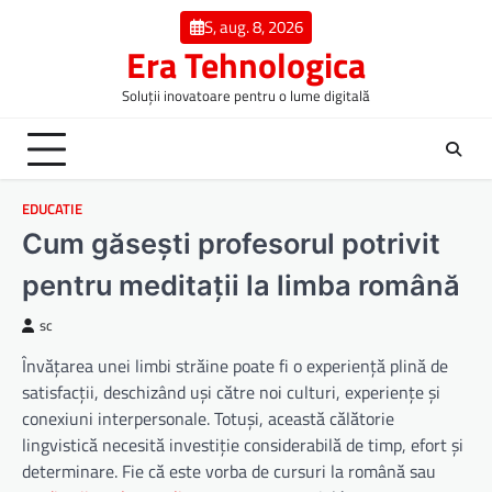
Skip
S, aug. 8, 2026
to
Era Tehnologica
content
Soluții inovatoare pentru o lume digitală
EDUCATIE
Cum găsești profesorul potrivit
pentru meditații la limba română
sc
Învățarea unei limbi străine poate fi o experiență plină de
satisfacții, deschizând uși către noi culturi, experiențe și
conexiuni interpersonale. Totuși, această călătorie
lingvistică necesită investiție considerabilă de timp, efort și
determinare. Fie că este vorba de cursuri la română sau