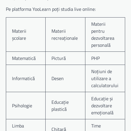
Pe platforma YooLearn poți studia live online:
Materii
Materii
Materii
pentru
școlare
recreaționale
dezvoltarea
personală
Matematică
Pictură
PHP
Noțiuni de
Informatică
Desen
utilizare a
calculatorului
Educație și
Educație
Psihologie
dezvoltare
plastică
emoțională
Limba
Time
Chitară