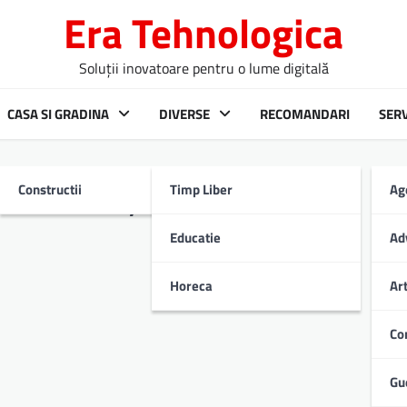
Era Tehnologica
Soluții inovatoare pentru o lume digitală
CASA SI GRADINA
DIVERSE
RECOMANDARI
SERV
Constructii
Timp Liber
Ag
lui Botoșani
Educatie
Ad
Horeca
Ar
Co
Gu