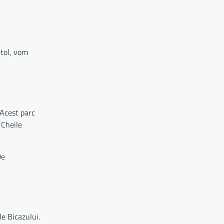
itol, vom
 Acest parc
 Cheile
De
le Bicazului.