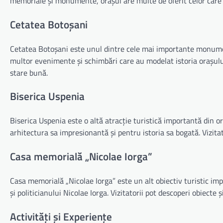
memoriale și monumente, orașul are multe de oferit celor care d
Cetatea Botoșani
Cetatea Botoșani este unul dintre cele mai importante monumente
multor evenimente și schimbări care au modelat istoria orașului. 
stare bună.
Biserica Uspenia
Biserica Uspenia este o altă atracție turistică importantă din or
arhitectura sa impresionantă și pentru istoria sa bogată. Vizitat
Casa memorială „Nicolae Iorga”
Casa memorială „Nicolae Iorga” este un alt obiectiv turistic impo
și politicianului Nicolae Iorga. Vizitatorii pot descoperi obiecte ș
Activități și Experiențe