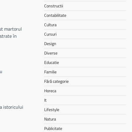
Constructii
Contabilitate
Cultura
st martorul
Cursuri
strate în
Design
Diverse
Educatie
ru
Familie
Fără categorie
Horeca
It
a istoricului
Lifestyle
Natura
Publicitate