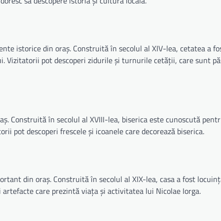
oresc să descopere istoria și cultura locală.
 istorice din oraș. Construită în secolul al XIV-lea, cetatea a fo
Vizitatorii pot descoperi zidurile și turnurile cetății, care sunt pă
aș. Construită în secolul al XVIII-lea, biserica este cunoscută pent
orii pot descoperi frescele și icoanele care decorează biserica.
rtant din oraș. Construită în secolul al XIX-lea, casa a fost locuinț
i artefacte care prezintă viața și activitatea lui Nicolae Iorga.