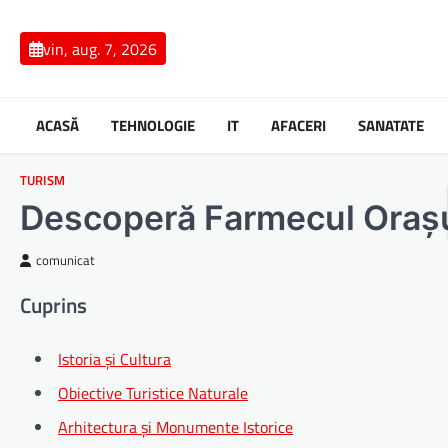
Skip
to
vin, aug. 7, 2026
content
ACASĂ
TEHNOLOGIE
IT
AFACERI
SANATATE
TURISM
Descoperă Farmecul Orașu
comunicat
Cuprins
Istoria și Cultura
Obiective Turistice Naturale
Arhitectura și Monumente Istorice