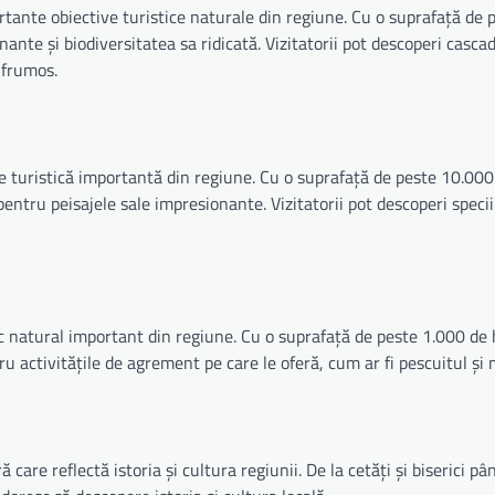
rtante obiective turistice naturale din regiune. Cu o suprafață de
nte și biodiversitatea sa ridicată. Vizitatorii pot descoperi cascad
e frumos.
ie turistică importantă din regiune. Cu o suprafață de peste 10.000
entru peisajele sale impresionante. Vizitatorii pot descoperi specii
c natural important din regiune. Cu o suprafață de peste 1.000 de 
u activitățile de agrement pe care le oferă, cum ar fi pescuitul și 
are reflectă istoria și cultura regiunii. De la cetăți și biserici pâ