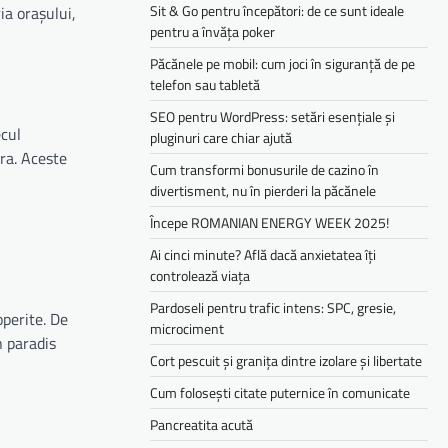
Sit & Go pentru începători: de ce sunt ideale
ia orașului,
pentru a învăța poker
Păcănele pe mobil: cum joci în siguranță de pe
telefon sau tabletă
SEO pentru WordPress: setări esențiale și
ecul
pluginuri care chiar ajută
ara. Aceste
Cum transformi bonusurile de cazino în
divertisment, nu în pierderi la păcănele
Începe ROMANIAN ENERGY WEEK 2025!
Ai cinci minute? Află dacă anxietatea îți
controlează viața
Pardoseli pentru trafic intens: SPC, gresie,
operite. De
microciment
n paradis
Cort pescuit și granița dintre izolare și libertate
Cum folosești citate puternice în comunicate
Pancreatita acută