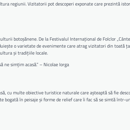
tura regiunii. Vizitatorii pot descoperi exponate care prezintă istor
ulturii botoșănene. De la Festivalul Internațional de Folclor „Cânt
duiește o varietate de evenimente care atrag vizitatori din toată ț
ura și tradițiile locale.
să ne simțim acasă.” – Nicolae Iorga
să, cu multe obiective turistice naturale care așteaptă să fie desc
e bogată în peisaje și forme de relief care îi fac să se simtă într-u