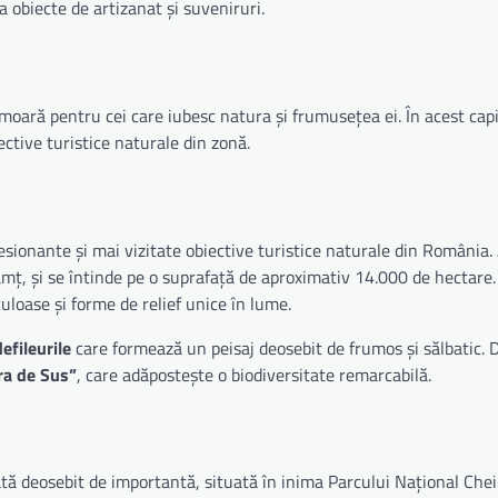
a obiecte de artizanat și suveniruri.
moară pentru cei care iubesc natura și frumusețea ei. În acest cap
ctive turistice naturale din zonă.
esionante și mai vizitate obiective turistice naturale din România.
eamț, și se întinde pe o suprafață de aproximativ 14.000 de hectare.
uloase și forme de relief unice în lume.
defileurile
care formează un peisaj deosebit de frumos și sălbatic. 
ara de Sus”
, care adăpostește o biodiversitate remarcabilă.
ată deosebit de importantă, situată în inima Parcului Național Chei