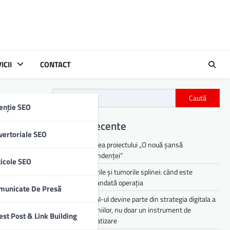
ICII
CONTACT
Caută
enție SEO
Articole recente
vertoriale SEO
Lansarea proiectului „O nouă șansă
independenței”
ticole SEO
Chisturile și tumorile splinei: când este
recomandată operația
municate De Presă
De ce AI-ul devine parte din strategia digitala a
companiilor, nu doar un instrument de
est Post & Link Building
automatizare