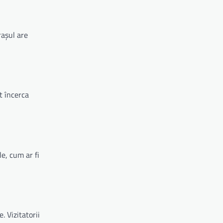
rașul are
t încerca
e, cum ar fi
. Vizitatorii