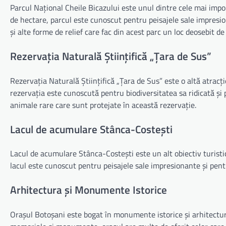
Parcul Național Cheile Bicazului este unul dintre cele mai impo
de hectare, parcul este cunoscut pentru peisajele sale impresiona
și alte forme de relief care fac din acest parc un loc deosebit d
Rezervația Naturală Științifică „Țara de Sus”
Rezervația Naturală Științifică „Țara de Sus” este o altă atracț
rezervația este cunoscută pentru biodiversitatea sa ridicată și p
animale rare care sunt protejate în această rezervație.
Lacul de acumulare Stânca-Costești
Lacul de acumulare Stânca-Costești este un alt obiectiv turisti
lacul este cunoscut pentru peisajele sale impresionante și pentr
Arhitectura și Monumente Istorice
Orașul Botoșani este bogat în monumente istorice și arhitectură c