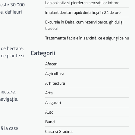
Labioplastia și pierderea senzațiilor intime
 peste 30.000
e, defileuri
Implant dentar rapid: dinți ficși în 24 de ore
Excursie în Delta: cum rezervi barca, ghidul și
traseul
Tratamente faciale în sarcină: ce e sigur și ce nu
 de hectare,
Categorii
 de plante și
Afaceri
Agricultura
Arhitectura
hectare,
Arta
navigația.
Asigurari
Auto
Banci
nă la case
Casa si Gradina