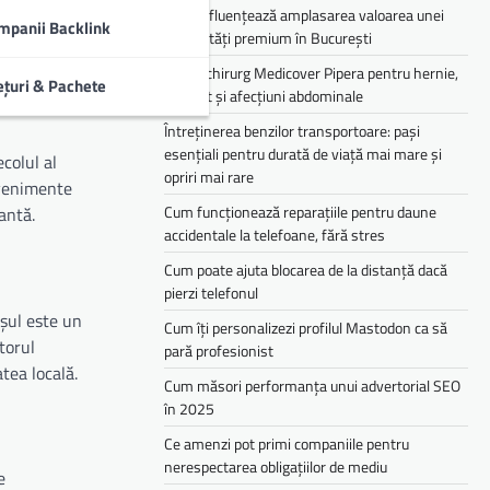
Cum influențează amplasarea valoarea unei
mpanii Backlink
proprietăți premium în București
Medic chirurg Medicover Pipera pentru hernie,
ețuri & Pachete
colecist și afecțiuni abdominale
Întreținerea benzilor transportoare: pași
esențiali pentru durată de viață mai mare și
colul al
opriri mai rare
evenimente
Cum funcționează reparațiile pentru daune
antă.
accidentale la telefoane, fără stres
Cum poate ajuta blocarea de la distanță dacă
pierzi telefonul
așul este un
Cum îți personalizezi profilul Mastodon ca să
torul
pară profesionist
tea locală.
Cum măsori performanța unui advertorial SEO
în 2025
Ce amenzi pot primi companiile pentru
nerespectarea obligațiilor de mediu­­
e