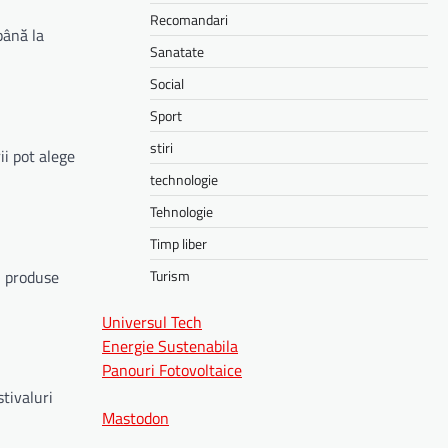
Recomandari
până la
Sanatate
Social
Sport
stiri
ii pot alege
technologie
Tehnologie
Timp liber
și produse
Turism
Universul Tech
Energie Sustenabila
Panouri Fotovoltaice
stivaluri
Mastodon