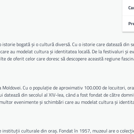
Ca
Pr
istorie bogată și o cultură diversă. Cu o istorie care datează din se
are au modelat cultura și identitatea locală. De la festivaluri și 
te de oferit celor care doresc să descopere această regiune fascin
 Moldovei. Cu o populație de aproximativ 100.000 de locuitori, or
ui datează din secolul al XIV-lea, când a fost fondat de către domni
multor evenimente și schimbări care au modelat cultura și identita
nstituții culturale din oraș. Fondat în 1957, muzeul are o colecți