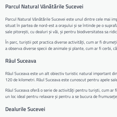
Parcul Natural Vânătările Sucevei
Parcul Natural Vânătările Sucevei este unul dintre cele mai imp
situat în partea de nord-est a orașului și se întinde pe o supr
sale pitorești, cu dealuri și văi, și pentru biodiversitatea sa ridi
În parc, turiștii pot practica diverse activități, cum ar fi drume
a observa diverse specii de animale și plante, cum ar fi cerbi, că
Râul Suceava
Râul Suceava este un alt obiectiv turistic natural important di
120 de kilometri. Râul Suceava este cunoscut pentru apele sale c
Râul Suceava oferă o serie de activități pentru turiști, cum ar f
un loc ideal pentru relaxare și pentru a se bucura de frumusețe
Dealurile Sucevei