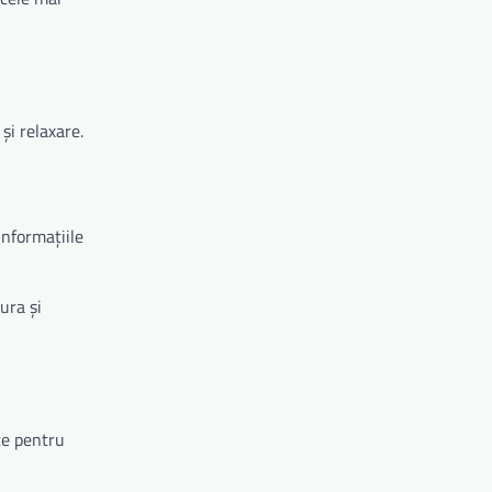
și relaxare.
informațiile
ura și
te pentru