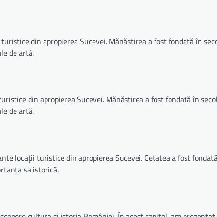
turistice din apropierea Sucevei. Mănăstirea a fost fondată în seco
le de artă.
ristice din apropierea Sucevei. Mănăstirea a fost fondată în secol
le de artă.
e locații turistice din apropierea Sucevei. Cetatea a fost fondată
rtanța sa istorică.
scopere cultura și istoria României. În acest capitol, am prezentat