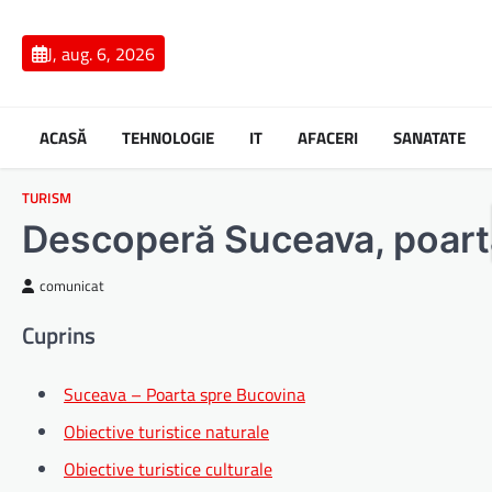
Skip
to
J, aug. 6, 2026
content
ACASĂ
TEHNOLOGIE
IT
AFACERI
SANATATE
TURISM
Descoperă Suceava, poart
comunicat
Cuprins
Suceava – Poarta spre Bucovina
Obiective turistice naturale
Obiective turistice culturale