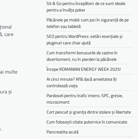
Sit & Go pentru începători: de ce sunt ideale
pentru a învăța poker
Păcănele pe mobil: cum joci în siguranță de pe
telefon sau tabletă
țional
ă, care
SEO pentru WordPress: setări esențiale și
pluginuri care chiar ajută
Cum transformi bonusurile de cazino în
divertisment, nu în pierderi la păcănele
Începe ROMANIAN ENERGY WEEK 2025!
mai multe
Ai cinci minute? Află dacă anxietatea îți
controlează viața
ura și
Pardoseli pentru trafic intens: SPC, gresie,
microciment
Cort pescuit și granița dintre izolare și libertate
Cum folosești citate puternice în comunicate
.
Pancreatita acută