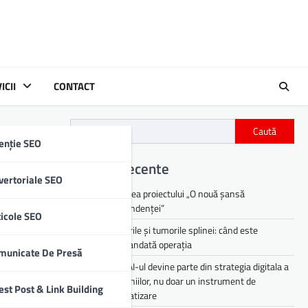
ICII
CONTACT
Caută
enție SEO
Articole recente
vertoriale SEO
Lansarea proiectului „O nouă șansă
independenței”
ticole SEO
Chisturile și tumorile splinei: când este
recomandată operația
municate De Presă
De ce AI-ul devine parte din strategia digitala a
companiilor, nu doar un instrument de
est Post & Link Building
automatizare