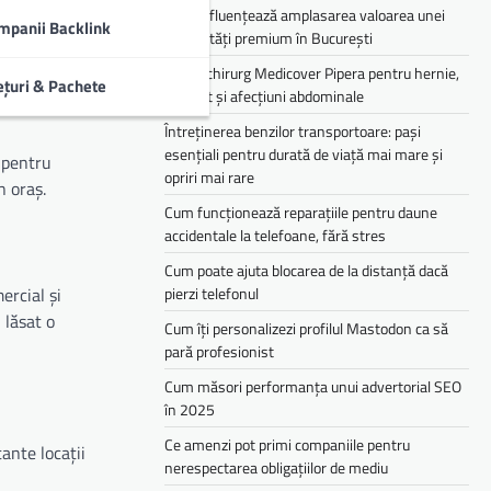
Cum influențează amplasarea valoarea unei
mpanii Backlink
proprietăți premium în București
Medic chirurg Medicover Pipera pentru hernie,
ețuri & Pachete
colecist și afecțiuni abdominale
Întreținerea benzilor transportoare: pași
esențiali pentru durată de viață mai mare și
 pentru
opriri mai rare
n oraș.
Cum funcționează reparațiile pentru daune
accidentale la telefoane, fără stres
Cum poate ajuta blocarea de la distanță dacă
ercial și
pierzi telefonul
 lăsat o
Cum îți personalizezi profilul Mastodon ca să
pară profesionist
Cum măsori performanța unui advertorial SEO
în 2025
Ce amenzi pot primi companiile pentru
ante locații
nerespectarea obligațiilor de mediu­­