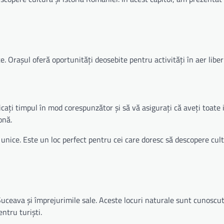
. Orașul oferă oportunități deosebite pentru activități în aer liber 
ați timpul în mod corespunzător și să vă asigurați că aveți toate 
onă.
 unice. Este un loc perfect pentru cei care doresc să descopere cult
 Suceava și împrejurimile sale. Aceste locuri naturale sunt cunoscu
ntru turiști.