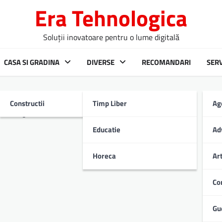
Era Tehnologica
Soluții inovatoare pentru o lume digitală
CASA SI GRADINA
DIVERSE
RECOMANDARI
SERV
Constructii
Timp Liber
Ag
a spre Bucovina!
Educatie
Ad
Horeca
Ar
Co
Gu