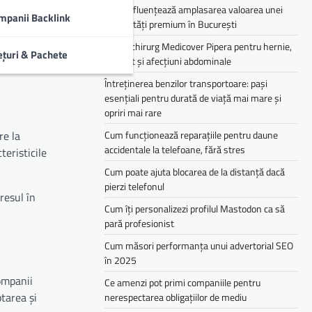
Cum influențează amplasarea valoarea unei
mpanii Backlink
proprietăți premium în București
i Uber Eats,
Medic chirurg Medicover Pipera pentru hernie,
usele
ețuri & Pachete
colecist și afecțiuni abdominale
Întreținerea benzilor transportoare: pași
esențiali pentru durată de viață mai mare și
opriri mai rare
re la
Cum funcționează reparațiile pentru daune
accidentale la telefoane, fără stres
teristicile
Cum poate ajuta blocarea de la distanță dacă
pierzi telefonul
resul în
Cum îți personalizezi profilul Mastodon ca să
pară profesionist
Cum măsori performanța unui advertorial SEO
în 2025
ompanii
Ce amenzi pot primi companiile pentru
tarea și
nerespectarea obligațiilor de mediu­­