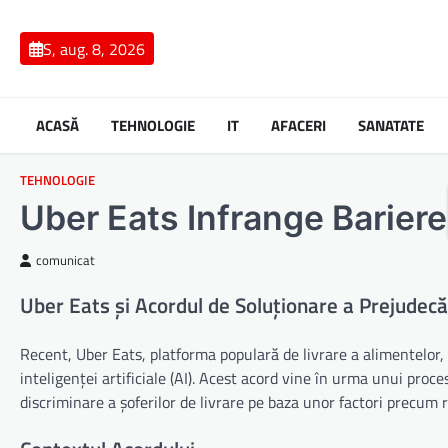
Skip
to
S, aug. 8, 2026
content
ACASĂ
TEHNOLOGIE
IT
AFACERI
SANATATE
TEHNOLOGIE
Uber Eats Infrange Barierel
comunicat
Uber Eats și Acordul de Soluționare a Prejudecăț
Recent, Uber Eats, platforma populară de livrare a alimentelor, 
inteligenței artificiale (AI). Acest acord vine în urma unui proc
discriminare a șoferilor de livrare pe baza unor factori precum 