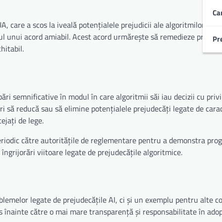
Ca
, care a scos la iveală potențialele prejudicii ale algoritmilor AI a
iul unui acord amiabil. Acest acord urmărește să remedieze presup
Pr
hitabil.
 semnificative în modul în care algoritmii săi iau decizii cu privi
ri să reducă sau să elimine potențialele prejudecăți legate de carac
ejați de lege.
riodic către autoritățile de reglementare pentru a demonstra prog
ngrijorări viitoare legate de prejudecățile algoritmice.
lemelor legate de prejudecățile AI, ci și un exemplu pentru alte c
 înainte către o mai mare transparență și responsabilitate în adop