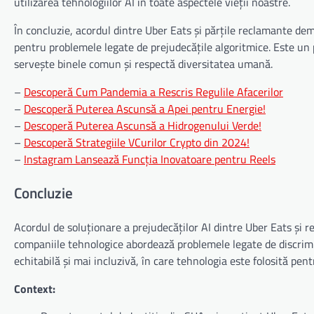
utilizarea tehnologiilor AI în toate aspectele vieții noastre.
În concluzie, acordul dintre Uber Eats și părțile reclamante dem
pentru problemele legate de prejudecățile algoritmice. Este un p
servește binele comun și respectă diversitatea umană.
–
Descoperă Cum Pandemia a Rescris Regulile Afacerilor
–
Descoperă Puterea Ascunsă a Apei pentru Energie!
–
Descoperă Puterea Ascunsă a Hidrogenului Verde!
–
Descoperă Strategiile VCurilor Crypto din 2024!
–
Instagram Lansează Funcția Inovatoare pentru Reels
Concluzie
Acordul de soluționare a prejudecăților AI dintre Uber Eats și
companiile tehnologice abordează problemele legate de discrimi
echitabilă și mai incluzivă, în care tehnologia este folosită pent
Context: