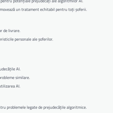
entru potențiale prejudecăți ale algoritmilor AI.
movează un tratament echitabil pentru toți șoferii.
 de livrare.
sticile personale ale șoferilor.
udecățile AI.
robleme similare.
tilizarea AI.
ntru problemele legate de prejudecățile algoritmice.