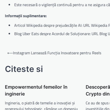
Este necesară o vigilență continuă pentru a ne asigura că
Informații suplimentare:
Articol Wikipedia despre prejudecățile AI: URL Wikipedia P
Blog Uber Eats despre Acordul de Soluționare: URL Blog 
Navigare
⟵
Instagram Lansează Funcția Inovatoare pentru Reels
în
articole
Citeste si
Empowermentul femeilor în
Descoperă 
inginerie
Crypto di
Ingineria, o piatră de temelie a inovației și
Ce au de spus
progresului tehnologic, rămâne un domeniu
investițiile di