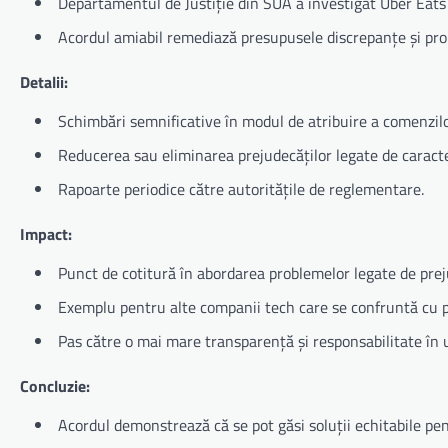
Departamentul de Justiție din SUA a investigat Uber Eats p
Acordul amiabil remediază presupusele discrepanțe și pro
Detalii:
Schimbări semnificative în modul de atribuire a comenzilor
Reducerea sau eliminarea prejudecăților legate de caracteri
Rapoarte periodice către autoritățile de reglementare.
Impact:
Punct de cotitură în abordarea problemelor legate de prej
Exemplu pentru alte companii tech care se confruntă cu p
Pas către o mai mare transparență și responsabilitate în u
Concluzie:
Acordul demonstrează că se pot găsi soluții echitabile pe