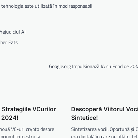
 tehnologia este utilizată în mod responsabil.
rejudiciul AI
Uber Eats
Google.org Impulsionază IA cu Fond de 20M
Strategiile VCurilor
Descoperă Viitorul Voc
n 2024!
Sintetice!
 nouă VC-uri crypto despre
Sintetizarea vocii: Oportună și 
n primul trimestru și
era digitală în care ne aflăm, te