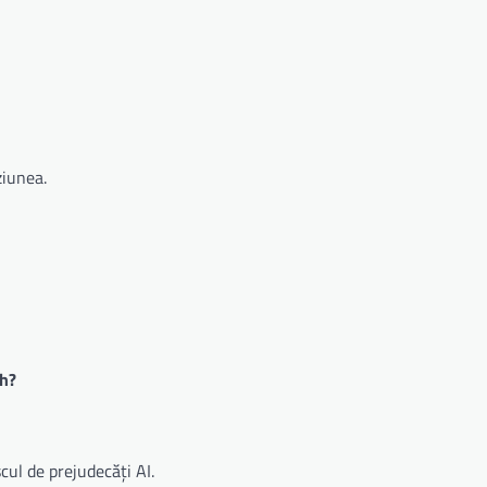
ziunea.
ch?
cul de prejudecăți AI.