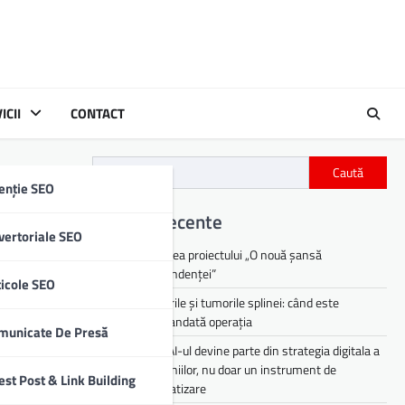
ICII
CONTACT
Caută
enție SEO
Articole recente
vertoriale SEO
Lansarea proiectului „O nouă șansă
independenței”
ticole SEO
Chisturile și tumorile splinei: când este
ecăți ale
recomandată operația
municate De Presă
resupusa
De ce AI-ul devine parte din strategia digitala a
companiilor, nu doar un instrument de
est Post & Link Building
automatizare