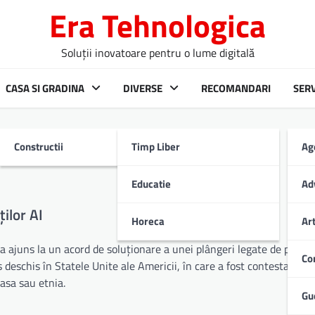
Era Tehnologica
Soluții inovatoare pentru o lume digitală
CASA SI GRADINA
DIVERSE
RECOMANDARI
SERV
Constructii
Timp Liber
Ag
e AI in Justitie
Educatie
Ad
ilor AI
Horeca
Ar
a ajuns la un acord de soluționare a unei plângeri legate de prejud
Co
es deschis în Statele Unite ale Americii, în care a fost contestată p
rasa sau etnia.
Gu