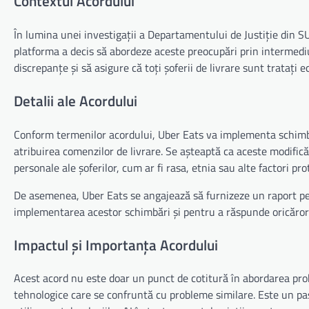
Contextul Acordului
În lumina unei investigații a Departamentului de Justiție din SUA
platforma a decis să abordeze aceste preocupări prin intermed
discrepanțe și să asigure că toți șoferii de livrare sunt tratați ec
Detalii ale Acordului
Conform termenilor acordului, Uber Eats va implementa schimbări
atribuirea comenzilor de livrare. Se așteaptă ca aceste modifică
personale ale șoferilor, cum ar fi rasa, etnia sau alte factori prot
De asemenea, Uber Eats se angajează să furnizeze un raport pe
implementarea acestor schimbări și pentru a răspunde oricăror î
Impactul și Importanța Acordului
Acest acord nu este doar un punct de cotitură în abordarea prob
tehnologice care se confruntă cu probleme similare. Este un pas