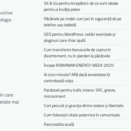
Sit & Go pentru începători: de ce sunt ideale
pentru a învăța poker
ructive
Păcănele pe mobil: cum joci în siguranță de pe
ologia
telefon sau tabletă
SEO pentru WordPress: setări esențiale și
pluginuri care chiar ajută
Cum transformi bonusurile de cazino în
divertisment, nu în pierderi la păcănele
Începe ROMANIAN ENERGY WEEK 2025!
Ai cinci minute? Află dacă anxietatea îți
controlează viața
Pardoseli pentru trafic intens: SPC, gresie,
în care
microciment
ietate mai
Cort pescuit și granița dintre izolare și libertate
Cum folosești citate puternice în comunicate
Pancreatita acută