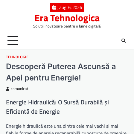
Skip
J, aug. 6, 2026
to
Era Tehnologica
content
Soluții inovatoare pentru o lume digitală
TEHNOLOGIE
Descoperă Puterea Ascunsă a
Apei pentru Energie!
comunicat
Energie Hidraulică: O Sursă Durabilă și
Eficientă de Energie
Energie hidraulică este una dintre cele mai vechi și mai
fiabile forme de energie regenerabilă cunoscute de omenire.