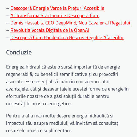
–
Descoperă Energie Verde la Prețuri Accesibile
–
AI Transforma Startupurile Descopera Cum
–
Demis Hassabis, CEO DeepMind, Nou Cavaler al Regatului
–
Revolutia Vocala Digitala de la OpenAI
–
Descoperă Cum Pandemia a Rescris Regulile Afacerilor
Concluzie
Energiea hidraulică este o sursă importantă de energie
regenerabilă, cu beneficii semnificative și cu provocări
asociate. Este esențial să luăm în considerare atât
avantajele, cât și dezavantajele acestei forme de energie în
eforturile noastre de a găsi soluții durabile pentru
necesitățile noastre energetice.
Pentru a afla mai multe despre energia hidraulică și
impactul său asupra mediului, vă invităm să consultați
resursele noastre suplimentare.