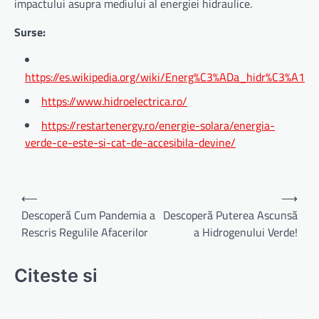
impactului asupra mediului al energiei hidraulice.
Surse:
https://es.wikipedia.org/wiki/Energ%C3%ADa_hidr%C3%A1uli
https://www.hidroelectrica.ro/
https://restartenergy.ro/energie-solara/energia-
verde-ce-este-si-cat-de-accesibila-devine/
Navigare
⟵
⟶
în
Descoperă Cum Pandemia a
Descoperă Puterea Ascunsă
Rescris Regulile Afacerilor
a Hidrogenului Verde!
articole
Citeste si