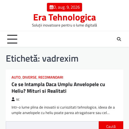
Skip
D, aug. 9, 2026
to
Era Tehnologica
content
Soluții inovatoare pentru o lume digitală
Etichetă:
vadrexim
AUTO
,
DIVERSE
,
RECOMANDARI
Ce se Intampla Daca Umplu Anvelopele cu
Heliu? Mituri si Realitati
sc
Intr-o lume plina de inovatii si curiozitati tehnologice, ideea de a
umple anvelopele cu heliu poate parea atragatoare sau cel…
Caută