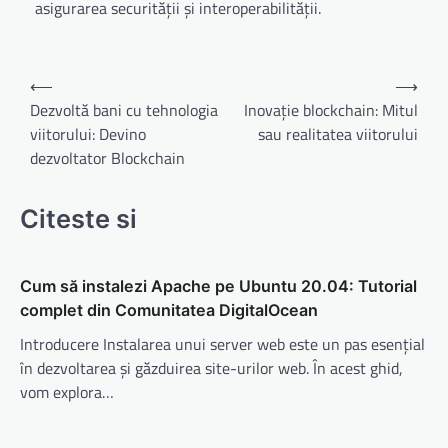
asigurarea securității și interoperabilității.
Navigare
⟵
⟶
în
Dezvoltă bani cu tehnologia
Inovație blockchain: Mitul
viitorului: Devino
sau realitatea viitorului
articole
dezvoltator Blockchain
Citeste si
Cum să instalezi Apache pe Ubuntu 20.04: Tutorial
complet din Comunitatea DigitalOcean
Introducere Instalarea unui server web este un pas esențial
în dezvoltarea și găzduirea site-urilor web. În acest ghid,
vom explora…