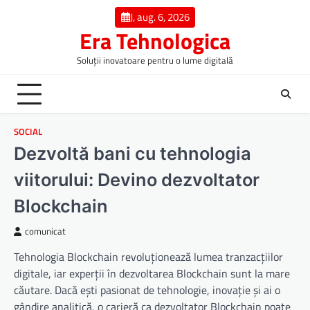
Skip
J, aug. 6, 2026
to
Era Tehnologica
content
Soluții inovatoare pentru o lume digitală
SOCIAL
Dezvoltă bani cu tehnologia
viitorului: Devino dezvoltator
Blockchain
comunicat
Tehnologia Blockchain revoluționează lumea tranzacțiilor
digitale, iar experții în dezvoltarea Blockchain sunt la mare
căutare. Dacă ești pasionat de tehnologie, inovație și ai o
gândire analitică, o carieră ca dezvoltator Blockchain poate