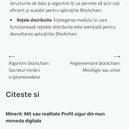
structurile de date și algoritmi îți va permite să scrii cod
eficient și scalabil pentru aplicațiile Blockchain.
Rețele distribuite
: Înțelegerea modului în care
funcționează rețelele distribuite este esențială pentru
dezvoltarea aplicațiilor Blockchain.
Navigare
⟵
⟶
în
Algoritmi blockchain:
Reglementare blockchain:
Secretul minării
Mitologie sau viitor
articole
criptomonedelor
Citeste si
Minerit: Mit sau realitate Profit sigur din mun
moneda digitala