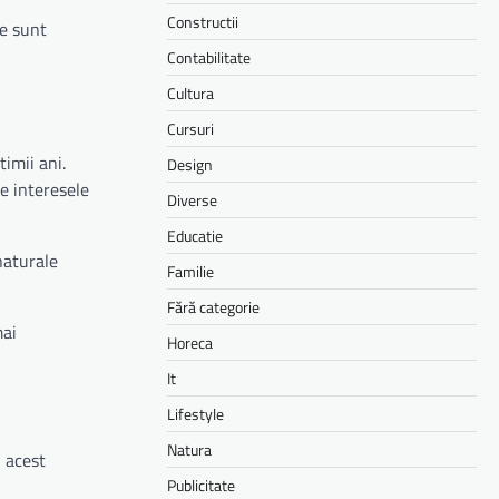
Constructii
me sunt
Contabilitate
Cultura
Cursuri
imii ani.
Design
de interesele
Diverse
Educatie
naturale
Familie
Fără categorie
mai
Horeca
It
Lifestyle
Natura
n acest
Publicitate