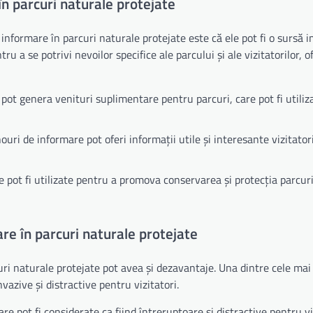
n parcuri naturale protejate
informare în parcuri naturale protejate este că ele pot fi o sursă 
u a se potrivi nevoilor specifice ale parcului și ale vizitatorilor, o
pot genera venituri suplimentare pentru parcuri, care pot fi utiliz
uri de informare pot oferi informații utile și interesante vizitatori
 pot fi utilizate pentru a promova conservarea și protecția parcur
re în parcuri naturale protejate
uri naturale protejate pot avea și dezavantaje. Una dintre cele mai
vazive și distractive pentru vizitatori.
e pot fi considerate ca fiind întreruptoare și distractive pentru vi