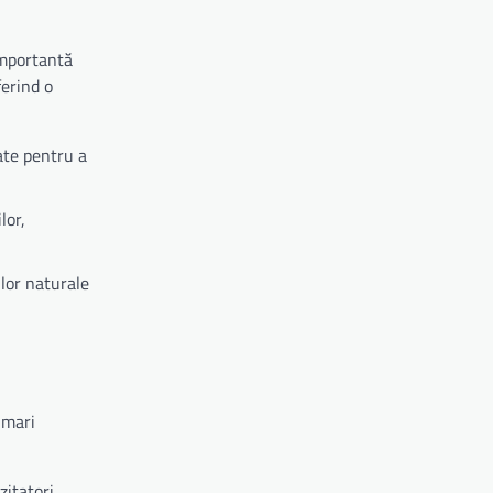
importantă
ferind o
ate pentru a
lor,
ilor naturale
 mari
zitatori,