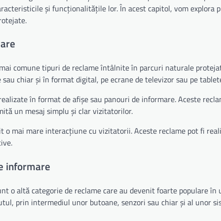
racteristicile și funcționalitățile lor. În acest capitol, vom explora p
rotejate.
mare
 mai comune tipuri de reclame întâlnite în parcuri naturale proteja
 sau chiar și în format digital, pe ecrane de televizor sau pe tablet
realizate în format de afișe sau panouri de informare. Aceste recl
tă un mesaj simplu și clar vizitatorilor.
t o mai mare interacțiune cu vizitatorii. Aceste reclame pot fi real
ive.
e informare
t o altă categorie de reclame care au devenit foarte populare în ul
utul, prin intermediul unor butoane, senzori sau chiar și al unor s