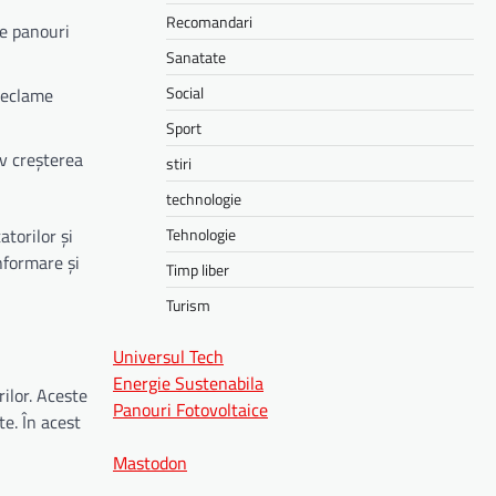
Recomandari
pe panouri
Sanatate
Social
reclame
Sport
iv creșterea
stiri
technologie
Tehnologie
torilor și
informare și
Timp liber
Turism
Universul Tech
Energie Sustenabila
ilor. Aceste
Panouri Fotovoltaice
e. În acest
Mastodon