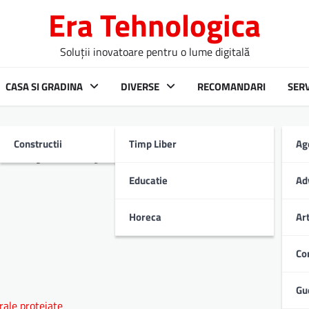
Era Tehnologica
Soluții inovatoare pentru o lume digitală
CASA SI GRADINA
DIVERSE
RECOMANDARI
SERV
Constructii
Timp Liber
Ag
le protejate: beneficii și
Educatie
Ad
Horeca
Ar
Co
Gu
rale protejate