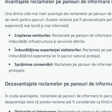
Avantajele reclamelor pe panouri de informare î
Una dintre cele mai mari avantaje ale reclamelor pe panouri de 
de venit pentru parcuri. Aceste reclame pot fi personalizate pentr
experiență mai bună și mai informată.
Creșterea veniturilor
: Reclamele pe panouri de informare 
îmbunătăți infrastructura și serviciile oferite.
Îmbunătățirea experienței vizitatorilor
: Reclamele pe pano
îmbunătățind experiența lor în parcul natural protejat.
Sprijinirea conservării
: Reclamele pe panouri de informare
protejate.
Dezavantajele reclamelor pe panouri de informa
În ciuda avantajelor, reclamele pe panouri de informare în parc
dezavantaje este că aceste reclame pot fi considerate ca fiind in
Distracție și întrerupere
: Reclamele pe panouri de informar