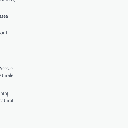
tatea
sunt
 Aceste
naturale
nătăți
 natural