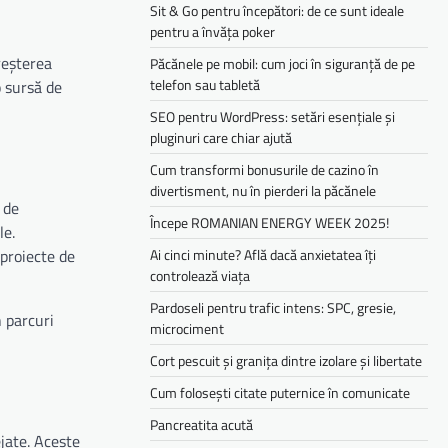
Sit & Go pentru începători: de ce sunt ideale
pentru a învăța poker
reșterea
Păcănele pe mobil: cum joci în siguranță de pe
telefon sau tabletă
o sursă de
SEO pentru WordPress: setări esențiale și
pluginuri care chiar ajută
Cum transformi bonusurile de cazino în
divertisment, nu în pierderi la păcănele
 de
Începe ROMANIAN ENERGY WEEK 2025!
le.
Ai cinci minute? Află dacă anxietatea îți
 proiecte de
controlează viața
Pardoseli pentru trafic intens: SPC, gresie,
 parcuri
microciment
Cort pescuit și granița dintre izolare și libertate
Cum folosești citate puternice în comunicate
Pancreatita acută
ejate. Aceste