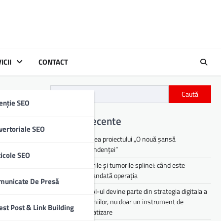
ICII
CONTACT
Caută
enție SEO
Articole recente
vertoriale SEO
Lansarea proiectului „O nouă șansă
independenței”
ticole SEO
Chisturile și tumorile splinei: când este
recomandată operația
municate De Presă
De ce AI-ul devine parte din strategia digitala a
companiilor, nu doar un instrument de
est Post & Link Building
automatizare