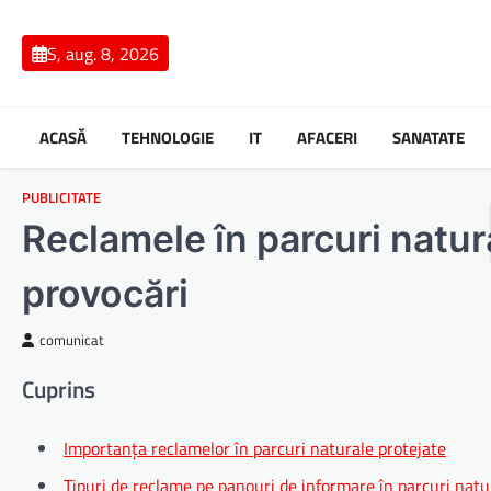
Skip
to
S, aug. 8, 2026
content
ACASĂ
TEHNOLOGIE
IT
AFACERI
SANATATE
PUBLICITATE
Reclamele în parcuri natura
provocări
comunicat
Cuprins
Importanța reclamelor în parcuri naturale protejate
Tipuri de reclame pe panouri de informare în parcuri natu