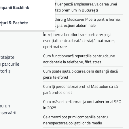
Cum influențează amplasarea valoarea unei
mpanii Backlink
proprietăți premium în București
Medic chirurg Medicover Pipera pentru hernie,
ețuri & Pachete
colecist și afecțiuni abdominale
Întreținerea benzilor transportoare: pași
esențiali pentru durată de viață mai mare și
opriri mai rare
Cum funcționează reparațiile pentru daune
otejate.
accidentale la telefoane, fără stres
u parcurile
tori și
Cum poate ajuta blocarea de la distanță dacă
pierzi telefonul
Cum îți personalizezi profilul Mastodon ca să
pară profesionist
Cum măsori performanța unui advertorial SEO
sau un
în 2025
nservării
Ce amenzi pot primi companiile pentru
nerespectarea obligațiilor de mediu­­