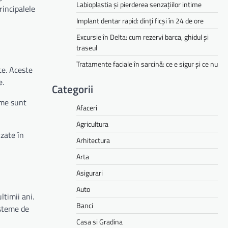
Labioplastia și pierderea senzațiilor intime
rincipalele
Implant dentar rapid: dinți ficși în 24 de ore
Excursie în Delta: cum rezervi barca, ghidul și
traseul
Tratamente faciale în sarcină: ce e sigur și ce nu
te. Aceste
e.
Categorii
ame sunt
Afaceri
Agricultura
izate în
Arhitectura
Arta
Asigurari
Auto
timii ani.
Banci
isteme de
Casa si Gradina