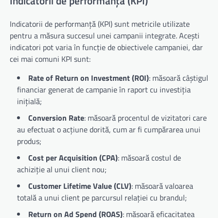
Indicatorii de performanță (KPI)
Indicatorii de performanță (KPI) sunt metricile utilizate
pentru a măsura succesul unei campanii integrate. Acești
indicatori pot varia în funcție de obiectivele campaniei, dar
cei mai comuni KPI sunt:
Rate of Return on Investment (ROI)
: măsoară câștigul
financiar generat de campanie în raport cu investiția
inițială;
Conversion Rate
: măsoară procentul de vizitatori care
au efectuat o acțiune dorită, cum ar fi cumpărarea unui
produs;
Cost per Acquisition (CPA)
: măsoară costul de
achiziție al unui client nou;
Customer Lifetime Value (CLV)
: măsoară valoarea
totală a unui client pe parcursul relației cu brandul;
Return on Ad Spend (ROAS)
: măsoară eficacitatea