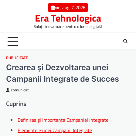
Skip
vin, aug. 7, 2026
to
Era Tehnologica
content
Soluții inovatoare pentru o lume digitală
PUBLICITATE
Crearea și Dezvoltarea unei
Campanii Integrate de Succes
comunicat
Cuprins
Definirea și Importanța Campaniei Integrate
Elementele unei Campanii Integrate