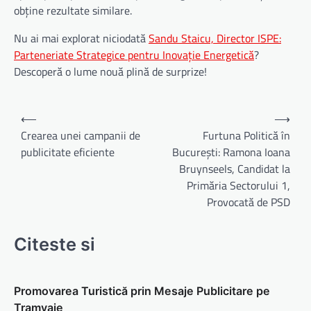
obține rezultate similare.
Nu ai mai explorat niciodată
Sandu Staicu, Director ISPE:
Parteneriate Strategice pentru Inovație Energetică
?
Descoperă o lume nouă plină de surprize!
Navigare
⟵
⟶
în
Crearea unei campanii de
Furtuna Politică în
publicitate eficiente
București: Ramona Ioana
articole
Bruynseels, Candidat la
Primăria Sectorului 1,
Provocată de PSD
Citeste si
Promovarea Turistică prin Mesaje Publicitare pe
Tramvaie