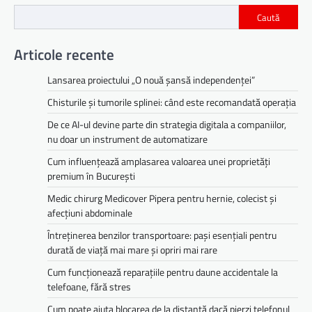
Caută
Articole recente
Lansarea proiectului „O nouă șansă independenței”
Chisturile și tumorile splinei: când este recomandată operația
De ce AI-ul devine parte din strategia digitala a companiilor,
nu doar un instrument de automatizare
Cum influențează amplasarea valoarea unei proprietăți
premium în București
Medic chirurg Medicover Pipera pentru hernie, colecist și
afecțiuni abdominale
Întreținerea benzilor transportoare: pași esențiali pentru
durată de viață mai mare și opriri mai rare
Cum funcționează reparațiile pentru daune accidentale la
telefoane, fără stres
Cum poate ajuta blocarea de la distanță dacă pierzi telefonul