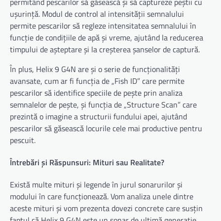
permitând pescarilor să găsească și să captureze peștii cu
ușurință. Modul de control al intensității semnalului
permite pescarilor să regleze intensitatea semnalului în
funcție de condițiile de apă și vreme, ajutând la reducerea
timpului de așteptare și la creșterea șanselor de captură.
În plus, Helix 9 G4N are și o serie de funcționalități
avansate, cum ar fi funcția de „Fish ID” care permite
pescarilor să identifice speciile de pește prin analiza
semnalelor de pește, și funcția de „Structure Scan” care
prezintă o imagine a structurii fundului apei, ajutând
pescarilor să găsească locurile cele mai productive pentru
pescuit.
Întrebări și Răspunsuri: Mituri sau Realitate?
Există multe mituri și legende în jurul sonarurilor și
modului în care funcționează. Vom analiza unele dintre
aceste mituri și vom prezenta dovezi concrete care susțin
faptul că Helix 9 G4N este un sonar de ultimă generație,