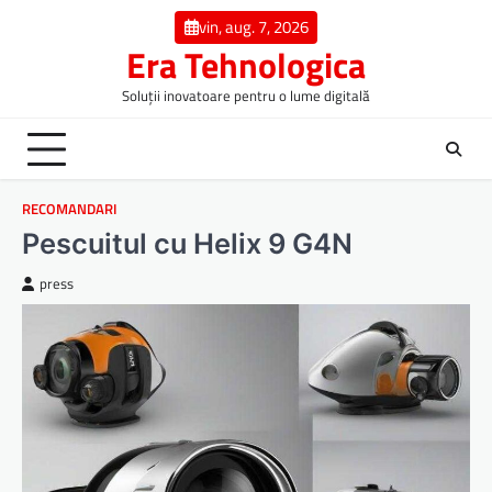
Skip
vin, aug. 7, 2026
to
Era Tehnologica
content
Soluții inovatoare pentru o lume digitală
RECOMANDARI
Pescuitul cu Helix 9 G4N
press