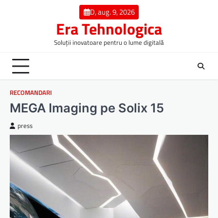
Skip
D, aug. 9, 2026
to
Era Tehnologica
content
Soluții inovatoare pentru o lume digitală
RECOMANDARI
MEGA Imaging pe Solix 15
press