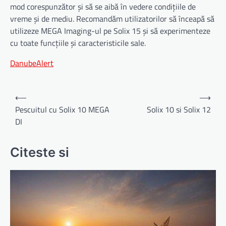
mod corespunzător și să se aibă în vedere condițiile de
vreme și de mediu. Recomandăm utilizatorilor să înceapă să
utilizeze MEGA Imaging-ul pe Solix 15 și să experimenteze
cu toate funcțiile și caracteristicile sale.
DanubeAlert
Navigare
⟵
⟶
în
Pescuitul cu Solix 10 MEGA
Solix 10 si Solix 12
DI
articole
Citeste si