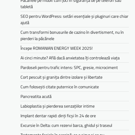
Păcănele pe mobil: cum joci în siguranță de pe telefon sau
tabletă
SEO pentru WordPress: setări esențiale și pluginuri care chiar
ajută
Cum transformi bonusurile de cazino în divertisment, nu în
pierderi la păcănele
Începe ROMANIAN ENERGY WEEK 2025!
Ai cinci minute? Află dacă anxietatea îți controlează viața
Pardoseli pentru trafic intens: SPC, gresie, microciment
Cort pescuit și granița dintre izolare și libertate
Cum folosești citate puternice în comunicate
Pancreatita acută
Labioplastia și pierderea senzațiilor intime
Implant dentar rapid: dinți ficși în 24 de ore
Excursie în Delta: cum rezervi barca, ghidul și traseul
Tratamente faciale în sarcină: ce e sigur și ce nu