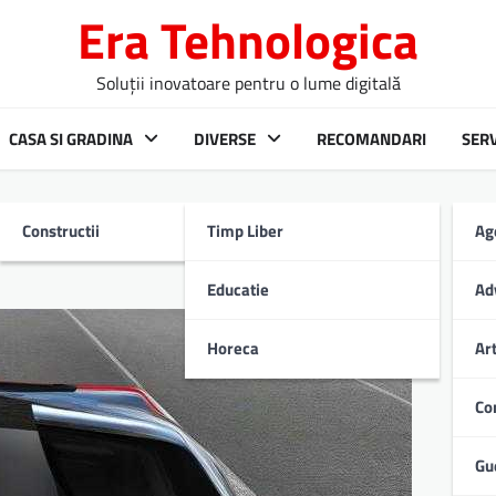
Era Tehnologica
Soluții inovatoare pentru o lume digitală
CASA SI GRADINA
DIVERSE
RECOMANDARI
SERV
Constructii
Timp Liber
Ag
racteristici
Educatie
Ad
Horeca
Ar
Co
Gu