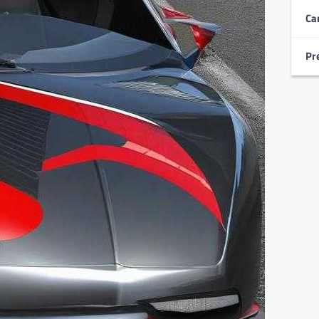
Ca
Pr