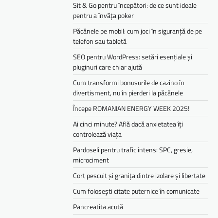
Sit & Go pentru începători: de ce sunt ideale
pentru a învăța poker
Păcănele pe mobil: cum joci în siguranță de pe
telefon sau tabletă
SEO pentru WordPress: setări esențiale și
pluginuri care chiar ajută
Cum transformi bonusurile de cazino în
divertisment, nu în pierderi la păcănele
Începe ROMANIAN ENERGY WEEK 2025!
Ai cinci minute? Află dacă anxietatea îți
controlează viața
Pardoseli pentru trafic intens: SPC, gresie,
microciment
Cort pescuit și granița dintre izolare și libertate
Cum folosești citate puternice în comunicate
Pancreatita acută