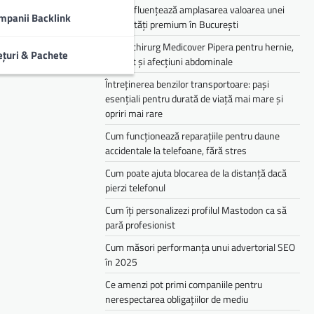
Cum influențează amplasarea valoarea unei
mpanii Backlink
proprietăți premium în București
Medic chirurg Medicover Pipera pentru hernie,
ețuri & Pachete
colecist și afecțiuni abdominale
Întreținerea benzilor transportoare: pași
esențiali pentru durată de viață mai mare și
opriri mai rare
Cum funcționează reparațiile pentru daune
accidentale la telefoane, fără stres
Cum poate ajuta blocarea de la distanță dacă
pierzi telefonul
Cum îți personalizezi profilul Mastodon ca să
pară profesionist
Cum măsori performanța unui advertorial SEO
în 2025
Ce amenzi pot primi companiile pentru
nerespectarea obligațiilor de mediu­­