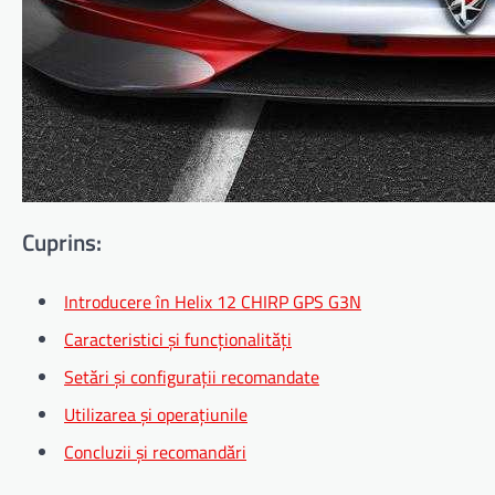
Cuprins:
Introducere în Helix 12 CHIRP GPS G3N
Caracteristici și funcționalități
Setări și configurații recomandate
Utilizarea și operațiunile
Concluzii și recomandări