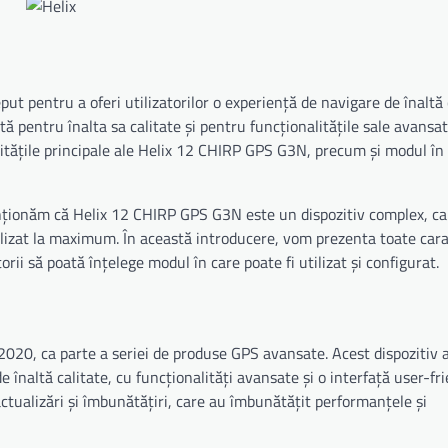
 pentru a oferi utilizatorilor o experiență de navigare de înaltă c
ă pentru înalta sa calitate și pentru funcționalitățile sale avansat
litățile principale ale Helix 12 CHIRP GPS G3N, precum și modul în
menționăm că Helix 12 CHIRP GPS G3N este un dispozitiv complex, ca
tilizat la maximum. În această introducere, vom prezenta toate carac
torii să poată înțelege modul în care poate fi utilizat și configurat.
020, ca parte a seriei de produse GPS avansate. Acest dispozitiv a
 înaltă calitate, cu funcționalități avansate și o interfață user-fri
ualizări și îmbunătățiri, care au îmbunătățit performanțele și