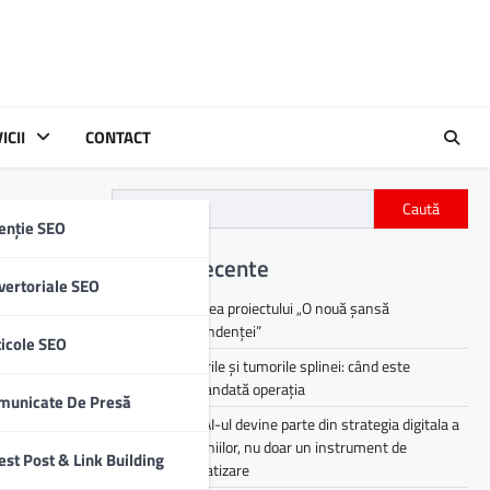
ICII
CONTACT
Caută
enție SEO
Articole recente
vertoriale SEO
Lansarea proiectului „O nouă șansă
independenței”
ticole SEO
Chisturile și tumorile splinei: când este
recomandată operația
municate De Presă
De ce AI-ul devine parte din strategia digitala a
companiilor, nu doar un instrument de
est Post & Link Building
automatizare