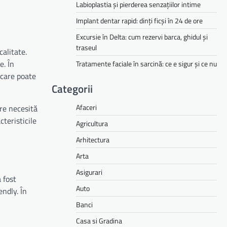
Labioplastia și pierderea senzațiilor intime
Implant dentar rapid: dinți ficși în 24 de ore
Excursie în Delta: cum rezervi barca, ghidul și
traseul
alitate.
e. În
Tratamente faciale în sarcină: ce e sigur și ce nu
 care poate
Categorii
Afaceri
re necesită
teristicile
Agricultura
Arhitectura
Arta
Asigurari
 fost
Auto
endly. În
Banci
Casa si Gradina