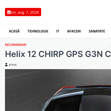
Skip
to
vin, aug. 7, 2026
content
ACASĂ
TEHNOLOGIE
IT
AFACERI
SANATATE
RECOMANDARI
Helix 12 CHIRP GPS G3N Ca
press