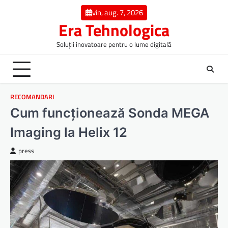
Skip
vin, aug. 7, 2026
to
Era Tehnologica
content
Soluții inovatoare pentru o lume digitală
RECOMANDARI
Cum funcționează Sonda MEGA
Imaging la Helix 12
press