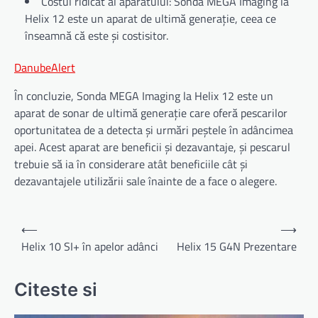
Costul ridicat al aparatului: Sonda MEGA Imaging la
Helix 12 este un aparat de ultimă generație, ceea ce
înseamnă că este și costisitor.
DanubeAlert
În concluzie, Sonda MEGA Imaging la Helix 12 este un
aparat de sonar de ultimă generație care oferă pescarilor
oportunitatea de a detecta și urmări peștele în adâncimea
apei. Acest aparat are beneficii și dezavantaje, și pescarul
trebuie să ia în considerare atât beneficiile cât și
dezavantajele utilizării sale înainte de a face o alegere.
Navigare
⟵
⟶
în
Helix 10 SI+ în apelor adânci
Helix 15 G4N Prezentare
articole
Citeste si