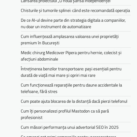
Lansarea proiectului „O nouă șansă independenței”
Chisturile și tumorile splinei: când este recomandată operația
De ce AI-ul devine parte din strategia digitala a companiilor,
nu doar un instrument de automatizare
Cum influențează amplasarea valoarea unei proprietăți
premium în București
Medic chirurg Medicover Pipera pentru hernie, colecist și
afecțiuni abdominale
Întreținerea benzilor transportoare: pași esențiali pentru
durată de viață mai mare și opriri mai rare
Cum funcționează reparațiile pentru daune accidentale la
telefoane, fără stres
Cum poate ajuta blocarea de la distanță dacă pierzi telefonul
Cum îți personalizezi profilul Mastodon ca să pară
profesionist
Cum măsori performanța unui advertorial SEO în 2025
Ce amenzi pot primi companiile pentru nerespectarea