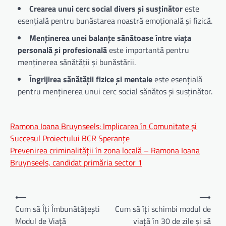
Crearea unui cerc social divers și susținător
este
esențială pentru bunăstarea noastră emoțională și fizică.
Menținerea unei balanțe sănătoase între viața
personală și profesională
este importantă pentru
menținerea sănătății și bunăstării.
Îngrijirea sănătății fizice și mentale
este esențială
pentru menținerea unui cerc social sănătos și susținător.
Ramona Ioana Bruynseels: Implicarea în Comunitate și
Succesul Proiectului BCR Speranțe
Prevenirea criminalității în zona locală – Ramona Ioana
Bruynseels, candidat primăria sector 1
Navigare
⟵
⟶
în
Cum să Îți Îmbunătățești
Cum să îți schimbi modul de
Modul de Viață
viață în 30 de zile și să
articole