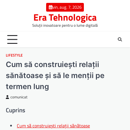
Skip
vin, aug. 7, 2026
to
Era Tehnologica
content
Soluții inovatoare pentru o lume digitală
LIFESTYLE
Cum să construiești relații
sănătoase și să le menții pe
termen lung
comunicat
Cuprins
Cum să construiești relații sănătoase